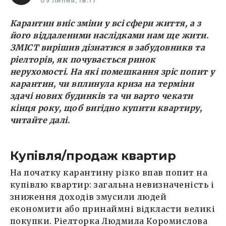
09 Липня, 18:17
Карантин вніс зміни у всі сфери життя, а з
його віддаленими наслідками нам ще жити.
ЗМІСТ вирішив дізнатися в забудовникв та
ріелторів, як почувається ринок
нерухомості. На які помешкання зріс попит у
карантин, чи вплинула криза на терміни
здачі нових будинків та чи варто чекати
кінця року, щоб вигідно купити квартиру,
читайте далі.
Купівля/продаж квартир
На початку карантину різко впав попит на
купівлю квартир: загальна невизначеність і
зниження доходів змусили людей
економити або принаймні відкласти великі
покупки. Ріелторка Людмила Коромислова