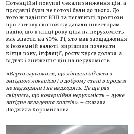
Потенційні покупці чекали зниження цін, а
продавці були не готові були до цього. До
того ж падіння ВВП та негативні прогнози
про світову економіку давали інвесторам
надію, що в кінці року ціна на нерухомість
має впасти на 40%. Ті, хто мав заощадження
в іноземній валюті, вирішили почекати
кінця року, інфляції, росту курсу долара, а
відтак і зниження цін на нерухомість.
«Варто зауважити, що ліквідні об’єкти з
вигідною локацією і в доброму стані в продаж
не надходили і не надходять. Це ще раз
свідчить, що комерційна нерухомість – дуже
вигідне вкладення коштів»,
– сказала
Людмила Коромислова.