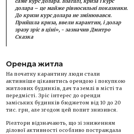
саме курс долара. Взагалі, криза і курс
долара – це майже рівносильні показники.
До кризи курс долара не змінювався.
Прийшла криза, ввели карантин, і долар
зразу зріс в ціні»,
- зазначив Дмитро
Сказка
Оренда житла
На початку карантину люди стали
активніше цікавитись орендою і покупкою
житлових будинків, дач та землі в місті та
передмісті. Зріс інтерес до оренди
заміських будинків бюджетом від 10 до 20
тис. грн, але згодом цей попит знизився.
Ріелтори відзначають, що зі зниженням
ділової активності особливо постраждала