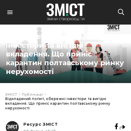
Відкладений попит, обережні
інвестори та вигідні
вкладення. Що приніс
карантин полтавському ринку
нерухомості
>
>
ЗМІСТ
Публікації
Відкладений попит, обережні інвестори та вигідні
вкладення. Що приніс карантин полтавському ринку
нерухомості
Ресурс ЗМІСТ