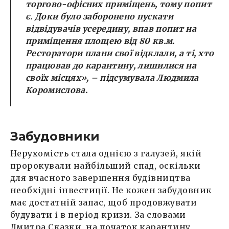
торгово-офісних приміщень, тому попит
є. Доки було заборонено пускати
відвідувачів усередину, впав попит на
приміщення площею від 80 кв.м.
Ресторатори плани свої відклали, а ті, хто
працював до карантину, лишилися на
своїх місцях»,
– підсумувала Людмила
Коромислова.
Забудовники
Нерухомість стала однією з галузей, якій
пророкували найбільший спад, оскільки
для вчасного завершення будівництва
необхідні інвестиції. Не кожен забудовник
має достатній запас, щоб продовжувати
будувати і в період кризи. За словами
Дмитра Сказки, на початок карантину