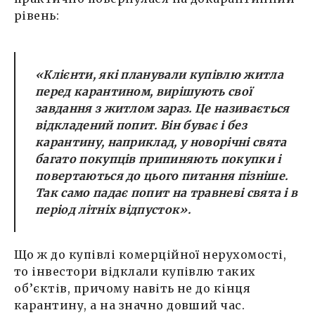
рівень:
«Клієнти, які планували купівлю житла
перед карантином, вирішують свої
завдання з житлом зараз. Це називається
відкладений попит. Він буває і без
карантину, наприклад, у новорічні свята
багато покупців припиняють покупки і
повертаються до цього питання пізніше.
Так само падає попит на травневі свята і в
період літніх відпусток».
Що ж до купівлі комерційної нерухомості,
то інвестори відклали купівлю таких
об’єктів, причому навіть не до кінця
карантину, а на значно довший час.