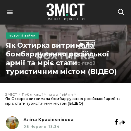
ІСТОРІЇ ВІЙНИ
Як Охтирка витримала
бомбардування російської
армії та мріє стати
туристичним містом (ВІДЕО)
>
>
>
ЗМІСТ
Публікації
Історії війни
Як Охтирка витримала бомбардування російської армії та
мріє стати туристичним містом (ВІДЕО)
Аліна Красільнікова
08 Червня, 13:34