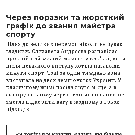
Через поразки та жорсткий
графік до звання майстра
спорту
Шлях до великих перемог ніколи не буває
гладким. Єлизавета Андрєєва розповідає
про свій найважчий момент у кар’єрі, коли
після невдалого виступу хотіла назавжди
кинути спорт. Тоді за один тиждень вона
виступала на двох чемпіонатах України. У
класичному жимі посіла друге місце, а в
екіпірувальному через технічні нюанси не
змогла підкорити вагу в жодному з трьох
підходів:
«Я хотіла все кинути. Казала, що більше