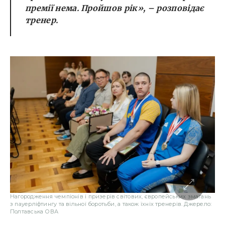
премії нема. Пройшов рік»
, – розповідає
тренер.
Нагородження чемпіонів і призерів світових, європейських змагань
з пауерліфтингу та вільної боротьби, а також їхніх тренерів. Джерело:
Полтавська ОВА