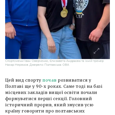
Спортсмени Іван Оверченко, Єлизавета Андрєєва та їхній тренер
Назар Нерянов. Джерело: Полтавська ОВА
Цей вид спорту
почав
розвиватися у
Полтаві ще у 90-х роках. Саме тоді на базі
місцевих закладів вищої освіти почали
формуватися перші секції. Головний
історичний прорив, який змусив усю
країну говорити про полтавських