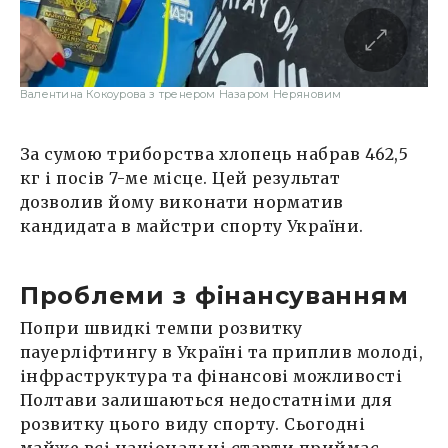
Валентина Кокоурова з тренером Назаром Неряновим
За сумою триборства хлопець набрав 462,5
кг і посів 7-ме місце. Цей результат
дозволив йому виконати норматив
кандидата в майстри спорту України.
Проблеми з фінансуванням
Попри швидкі темпи розвитку
пауерліфтингу в Україні та приплив молоді,
інфраструктура та фінансові можливості
Полтави залишаються недостатніми для
розвитку цього виду спорту. Сьогодні