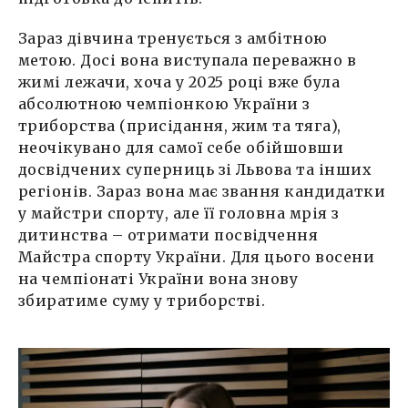
Зараз дівчина тренується з амбітною
метою. Досі вона виступала переважно в
жимі лежачи, хоча у 2025 році вже була
абсолютною чемпіонкою України з
триборства (присідання, жим та тяга),
неочікувано для самої себе обійшовши
досвідчених суперниць зі Львова та інших
регіонів. Зараз вона має звання кандидатки
у майстри спорту, але її головна мрія з
дитинства – отримати посвідчення
Майстра спорту України. Для цього восени
на чемпіонаті України вона знову
збиратиме суму у триборстві.