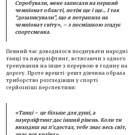
Спробували, мене записали на перший
чемпіонат області, потім ще і ще... І так
“дозаписували”, що я потрапила на
чемпіонат світу»
, – з посмішкою згадує
спортсменка.
Певний час доводилося поєднувати народні
танці та пауерліфтинг, встигаючи з одного
тренування на інше з перервою в годину на
дорогу. Проте врешті-решт дівчина обрала
триборство розгледівши у спорті
серйозніші перспективи:
«Танці – це більше для душі, а
пауерліфтинг дає інший рівень. Коли ти
виходиш на п’єдестал, тебе знає весь світ,
знає вся країна»
.