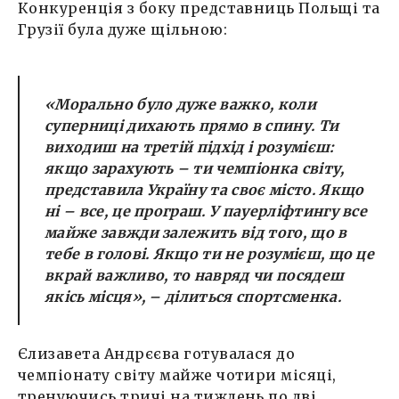
Конкуренція з боку представниць Польщі та
Грузії була дуже щільною:
«Морально було дуже важко, коли
суперниці дихають прямо в спину. Ти
виходиш на третій підхід і розумієш:
якщо зарахують – ти чемпіонка світу,
представила Україну та своє місто. Якщо
ні – все, це програш. У пауерліфтингу все
майже завжди залежить від того, що в
тебе в голові. Якщо ти не розумієш, що це
вкрай важливо, то навряд чи посядеш
якісь місця»
, – ділиться спортсменка.
Єлизавета Андрєєва готувалася до
чемпіонату світу майже чотири місяці,
тренуючись тричі на тиждень по дві