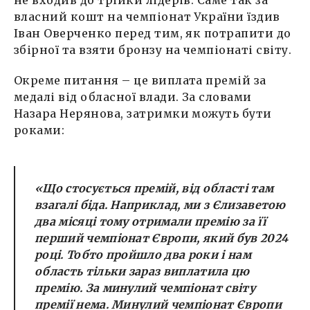
не входив до трійки лідерів. Саме так за
власний кошт на чемпіонат України їздив
Іван Оверченко перед тим, як потрапити до
збірної та взяти бронзу на чемпіонаті світу.
Окреме питання – це виплата премій за
медалі від обласної влади. За словами
Назара Нерянова, затримки можуть бути
роками:
«Що стосується премій, від області там
взагалі біда. Наприклад, ми з Єлизаветою
два місяці тому отримали премію за її
перший чемпіонат Європи, який був 2024
році. Тобто пройшло два роки і нам
область тільки зараз виплатила цю
премію. За минулий чемпіонат світу
премії нема. Минулий чемпіонат Європи