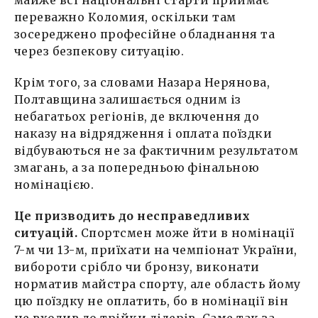
майже всі національні старти приймає
переважно Коломия, оскільки там
зосереджено професійне обладнання та
через безпекову ситуацію.
Крім того, за словами Назара Нерянова,
Полтавщина залишається одним із
небагатьох регіонів, де включення до
наказу на відрядження і оплата поїздки
відбуваються не за фактичним результатом
змагань, а за попередньою фінальною
номінацією.
Це призводить до несправедливих
ситуацій.
Спортсмен може йти в номінації
7-м чи 13-м, приїхати на чемпіонат України,
вибороти срібло чи бронзу, виконати
норматив майстра спорту, але область йому
цю поїздку не оплатить, бо в номінації він