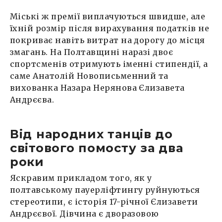
Міські ж премії виплачуються швидше, але
їхній розмір після вирахування податків не
покриває навіть витрат на дорогу до місця
змагань. На Полтавщині наразі двоє
спортсменів отримують іменні стипендії, а
саме Анатолій Новописьменний та
вихованка Назара Нерянова Єлизавета
Андрєєва.
Від народних танців до
світового помосту за два
роки
Яскравим прикладом того, як у
полтавському пауерліфтингу руйнуються
стереотипи, є історія 17-річної Єлизавети
Андрєєвої. Дівчина є дворазовою