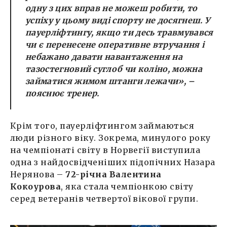
одну з цих вправ не можеш робити, то
успіху у цьому виді спорту не досягнеш. У
пауерліфтингу, якщо ти десь травмувався
чи є перенесене оперативне втручання і
небажано давати навантаження на
тазостегновий суглоб чи коліно, можна
займатися жимом штанги лежачи»
, –
пояснює тренер.
Крім того, пауерліфтингом займаються
люди різного віку. Зокрема, минулого року
на чемпіонаті світу в Норвегії виступила
одна з найдосвідченіших підопічних Назара
Нерянова –
72-річна
Валентина
Кокоурова
, яка стала чемпіонкою світу
серед ветеранів четвертої вікової групи.