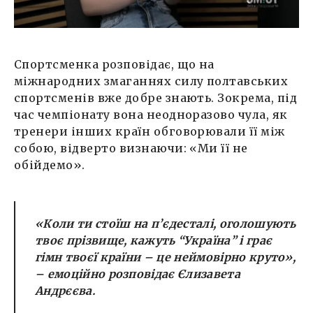
Спортсменка розповідає, що на
міжнародних змаганнях силу полтавських
спортсменів вже добре знають. Зокрема, під
час чемпіонату вона неодноразово чула, як
тренери інших країн обговорювали її між
собою, відверто визнаючи: «Ми її не
обійдемо».
«Коли ти стоїш на п’єдесталі, оголошують
твоє прізвище, кажуть “Україна” і грає
гімн твоєї країни – це неймовірно круто»
,
– емоційно розповідає Єлизавета
Андрєєва.