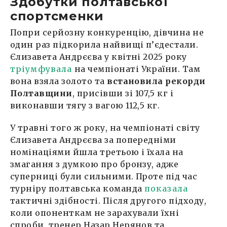
Здобутки полтавської
спортсменки
Попри серйозну конкуренцію, дівчина не
один раз підкорила найвищі п’єдестали.
Єлизавета Андрєєва у квітні 2025 року
тріумфувала
на чемпіонаті України. Там
вона взяла золото та
встановила рекорди
Полтавщини
, присівши зі 107,5 кг і
виконавши тягу з вагою 112,5 кг.
У травні того ж року, на чемпіонаті світу
Єлизавета Андрєєва за попередніми
номінаціями йшла третьою і їхала на
змагання з думкою про бронзу, адже
суперниці були сильними. Проте під час
турніру полтавська команда
показала
тактичні здібності. Після другого підходу,
коли опоненткам не зарахували їхні
спроби, тренер Назар Нерянов та