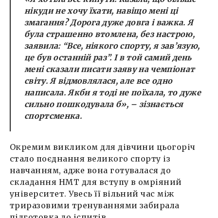
нікуди не хочу їхати, навіщо мені ці
змагання? Дорога дуже довга і важка. Я
була страшенно втомлена, без настрою,
заявила: “Все, ніякого спорту, я зав’язую,
це був останній раз”. І в той самий день
мені сказали писати заяву на чемпіонат
світу. Я відмовлялася, але все одно
написала. Якби я тоді не поїхала, то дуже
сильно пошкодувала б»
, – зізнається
спортсменка.
Окремим викликом для дівчини цьогоріч
стало поєднання великого спорту із
навчанням, адже вона готувалася до
складання НМТ для вступу в омріяний
університет. Увесь її вільний час між
триразовими тренуваннями забирала
підготовка до іспитів.