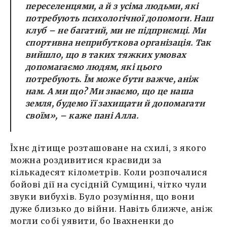
переселенцями, а й з усіма людьми, які
потребують психологічної допомоги. Наш
клуб – не багатий, ми не підприємці. Ми
спортивна неприбуткова організація. Так
вийшло, що в таких тяжких умовах
допомагаємо людям, які цього
потребують. Їм може бути важче, аніж
нам. А ми що? Ми знаємо, що це наша
земля, будемо її захищати й допомагати
своїм», – каже пані Алла.
Їхнє дітище розташоване на схилі, з якого
можна роздивитися краєвиди за
кількадесят кілометрів. Коли розпочалися
бойові дії на сусідній Сумщині, чітко чули
звуки вибухів. Було розуміння, що вони
дуже близько до війни. Навіть ближче, аніж
могли собі уявити, бо Івахненки до