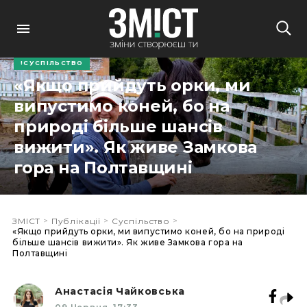
СУСПІЛЬСТВО
«Якщо прийдуть орки, ми
випустимо коней, бо на
природі більше шансів
вижити». Як живе Замкова
гора на Полтавщині
>
>
>
ЗМІСТ
Публікації
Суспільство
«Якщо прийдуть орки, ми випустимо коней, бо на природі
більше шансів вижити». Як живе Замкова гора на
Полтавщині
Анастасія Чайковська