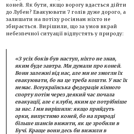
коней. Як бути, якщо ворогу вдасться дійти
до Лубен? Евакуювати 7 голів дуже дорого, а
залишати на потіху росіянам ніхто не
збирається. Вирішили, що за умов вкрай
небезпечної ситуації відпустять у природу:
«З усіх боків був наступ, ніхто не знав,
яким буде завтра. Ми думали про коней.
Вони залежні від нас, але ми не змогли їх
евакуювати, бо на це треба кошти. У нас їх
немає. Всеукраїнська федерація кінного
спорту потім через деякий час почала
евакуації, але є клуби, яким це потрібніше
за нас. І ми вирішили: якщо прийдуть
орки, випустимо коней, бо на природі
більше шансів вижити, як це зробили в
Бучі. Краще вони десь би вижили в