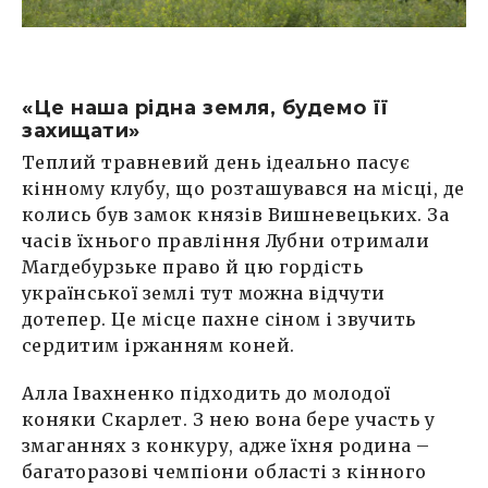
«Це наша рідна земля, будемо її
захищати»
Теплий травневий день ідеально пасує
кінному клубу, що розташувався на місці, де
колись був замок князів Вишневецьких. За
часів їхнього правління Лубни отримали
Магдебурзьке право й цю гордість
української землі тут можна відчути
дотепер. Це місце пахне сіном і звучить
сердитим іржанням коней.
Алла Івахненко підходить до молодої
коняки Скарлет. З нею вона бере участь у
змаганнях з конкуру, адже їхня родина –
багаторазові чемпіони області з кінного