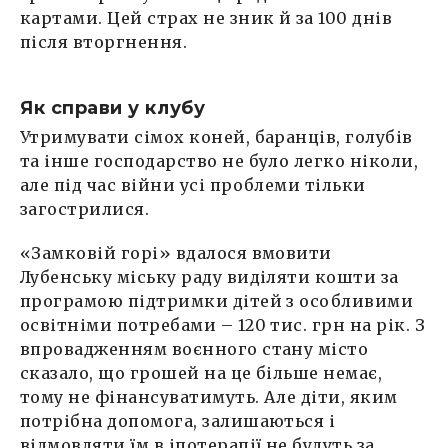
картами. Цей страх не зник й за 100 днів
після вторгнення.
Як справи у клубу
Утримувати сімох коней, баранців, голубів
та інше господарство не було легко ніколи,
але під час війни усі проблеми тільки
загострилися.
«Замковій горі» вдалося вмовити
Лубенську міську раду виділяти кошти за
програмою підтримки дітей з особливими
освітніми потребами – 120 тис. грн на рік. З
впровадженням воєнного стану місто
сказало, що грошей на це більше немає,
тому не фінансуватимуть. Але діти, яким
потрібна допомога, залишаються і
відмовляти їм в іпотерапії не будуть за