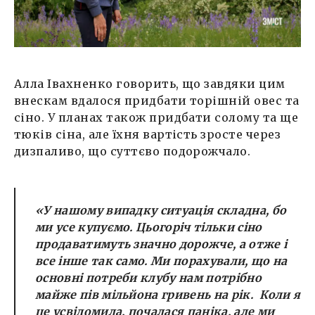
Алла Івахненко говорить, що завдяки цим
внескам вдалося придбати торішній овес та
сіно. У планах також придбати солому та ще
тюків сіна, але їхня вартість зросте через
дизпаливо, що суттєво подорожчало.
«У нашому випадку ситуація складна, бо
ми усе купуємо. Цьогоріч тільки сіно
продаватимуть значно дорожче, а отже і
все інше так само. Ми порахували, що на
основні потреби клубу нам потрібно
майже пів мільйона гривень на рік. Коли я
це усвідомила, почалася паніка, але ми