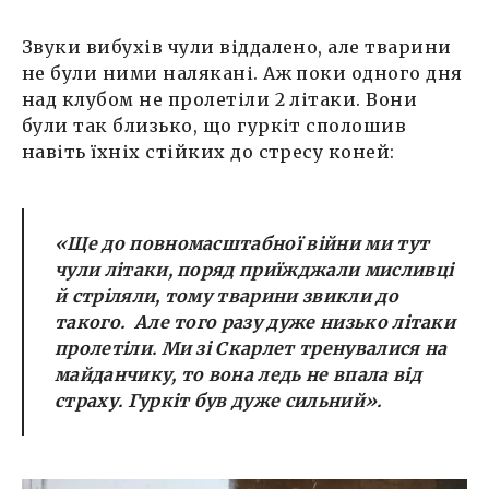
Звуки вибухів чули віддалено, але тварини
не були ними налякані. Аж поки одного дня
над клубом не пролетіли 2 літаки. Вони
були так близько, що гуркіт сполошив
навіть їхніх стійких до стресу коней:
«Ще до повномасштабної війни ми тут
чули літаки, поряд приїжджали мисливці
й стріляли, тому тварини звикли до
такого. Але того разу дуже низько літаки
пролетіли. Ми зі Скарлет тренувалися на
майданчику, то вона ледь не впала від
страху. Гуркіт був дуже сильний».