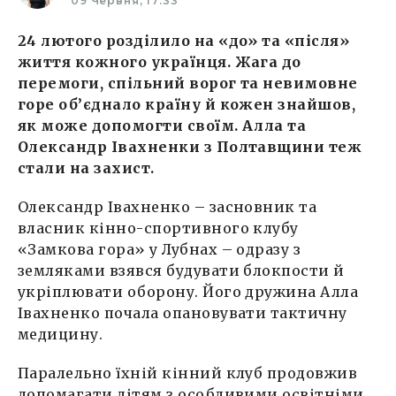
09 Червня, 17:33
24 лютого розділило на «до» та «після»
життя кожного українця. Жага до
перемоги, спільний ворог та невимовне
горе об’єднало країну й кожен знайшов,
як може допомогти своїм. Алла та
Олександр Івахненки з Полтавщини теж
стали на захист.
Олександр Івахненко – засновник та
власник кінно-спортивного клубу
«Замкова гора» у Лубнах – одразу з
земляками взявся будувати блокпости й
укріплювати оборону. Його дружина Алла
Івахненко почала опановувати тактичну
медицину.
Паралельно їхній кінний клуб продовжив
допомагати дітям з особливими освітніми