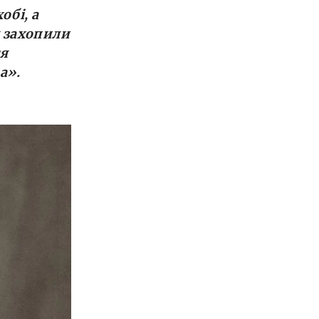
обі, а
м захопили
ся
а
»
.