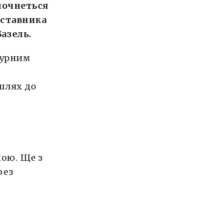
зпочнеться
дставника
азель.
турним
 шлях до
ною. Ще з
рез