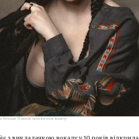
о більше 10 років присвятила вокалу
біє з викладачкою вокалу у 10 років відкрила