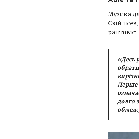
Музика дл
Свій псев
раптовіст
«
Десь 
обрати
вирізн
Перше 
означа
довго з
обмеж