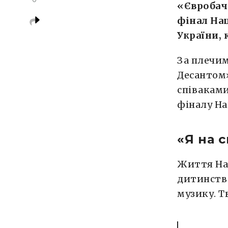
«Євробаче
фінал Нац
України,
За плечим
Десантом»
співаками
фіналу На
«Я на 
Життя Нат
дитинства
музику. Т