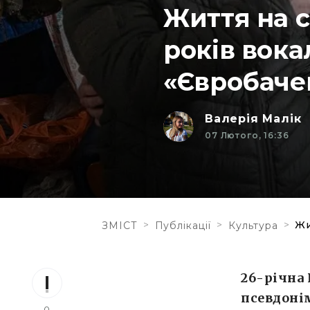
Життя на с
років вока
«Євробаче
Валерія Малік
07 Лютого, 16:36
>
>
>
Жи
ЗМІСТ
Публікації
Культура
26-річна
псевдонім
0