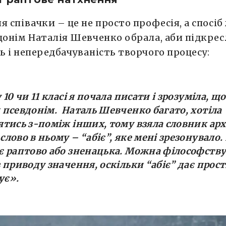
я співачки – це не просто професія, а спосіб
донім Наталія Шевченко обрала, аби підкре
ь і непередбачуваність творчого процесу:
у 10 чи 11 класі я почала писати і зрозуміла, щ
 псевдонім. Наталь Шевченко багато, хотіла
ятись з-поміж інших, тому взяла словник арх
слово в ньому – “абіє”, яке мені зрезонувало.
є раптово або зненацька. Можна філософств
 приводу значення, оскільки “абіє” дає прості
ує
»
.