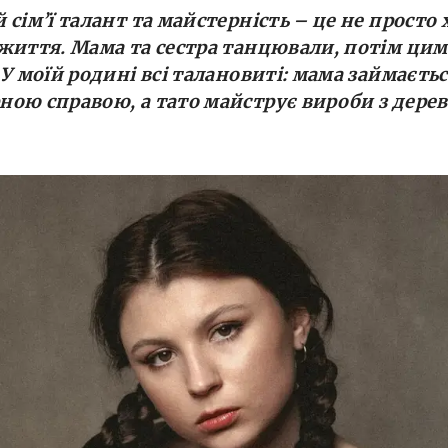
й сім’ї талант та майстерність – це не просто х
 життя. Мама та сестра танцювали, потім ци
 У моїй родині всі талановиті: мама займаєть
ною справою, а тато майструє вироби з дерев