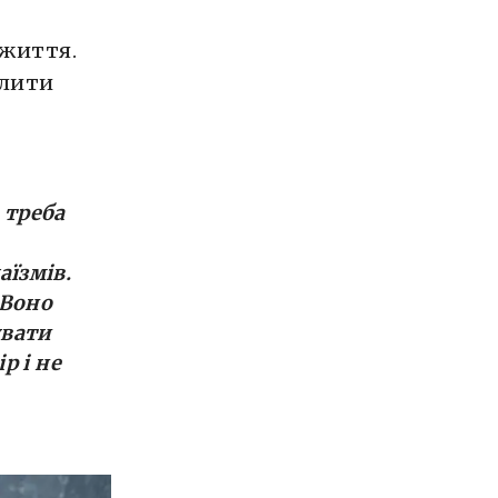
 життя.
слити
о треба
аїзмів.
 Воно
увати
р і не