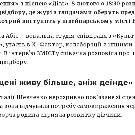
ння» з піснею «Дім». 8 лютого о 18:30 ро
відбору, де журі з глядачами оберуть пре
 котрий виступить у швейцарському місті Б
а Абіє – вокальна студія, співпраця з «Куль
, участь в Х-Фактор, колаборації з іншими
. В інтервʼю ЗМІСТу співачка розповіла про
цвідбору.
сцені живу більше, аніж деінде»
алії Шевченко нерозривно пов'язане зі сце
 вона відчувала потребу самовираження че
ворча родина сприяла розвитку дівчини: