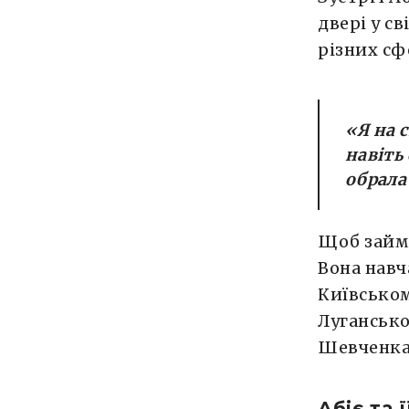
двері у с
різних сф
«
Я на 
навіть
обрала
Щоб займа
Вона навч
Київськом
Лугансько
Шевченка
Абіє та 