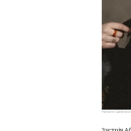
Наталія Шевченк
Зустріч А