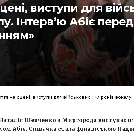
цені, виступи для війсь
лу. Інтервʼю Абіє перед
нням»
ття на сцені, виступи для військових і 10 років вокалу
 Наталія Шевченко з Миргорода виступає п
ом Абіє. Співачка стала фіналісткою Нацв