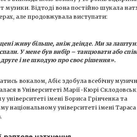
віт музики. Відтоді вона постійно шукала нат
ерах, але продовжувала виступати:
сцені живу більше, аніж деінде. Ми за лашту
 спали. У мене був вибір – танцювати або спів
 друге і не шкодую про своє рішення
»
.
тись вокалом, Абіє здобула всебічну музичну
алася в Університеті Марії-Кюрі Склодовськ
у університеті імені Бориса Грінченка та
му національному університеті імені Тараса
.
її раптове натхнення