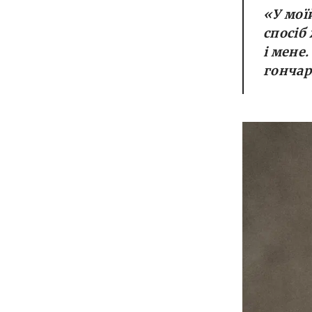
«
У мої
спосіб
і мене.
гончар