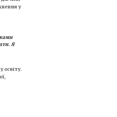
хнення у
нками
ати. Я
 освіту.
ої,