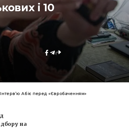
кових і 10
. Інтервʼю Абіє перед «Євробаченням»
ід
ідбору на