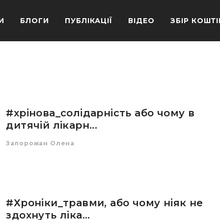
И
БЛОГИ
ПУБЛІКАЦІЇ
ВІДЕО
ЗБІР КОШТІ
#хрінова_солідарність або чому в
дитячій лікарн...
Запорожан Олена
#Хроніки_травми, або чому ніяк не
здохнуть ліка...