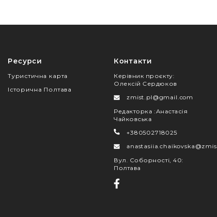
Ресурси
Контакти
Туристична карта
Керівник проєкту
:
Олексій Сердюков
Історична Полтава
zmist.pl@gmail.com
Редакторка
:
Анастасія
Чайковська
+380502718025
anastasiia.chaikovska@zmis
Вул. Соборності, 40
:
Полтава