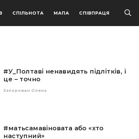
В
СПІЛЬНОТА
МАПА
СПІВПРАЦЯ
#У_Полтаві ненавидять підлітків, і
це – точно
Запорожан Олена
#матьсамавіновата або «хто
наступний»