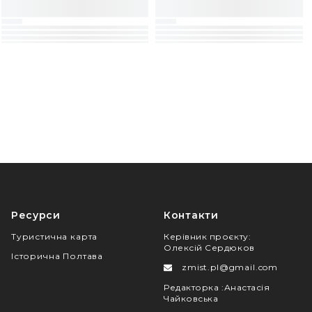
Ресурси
Контакти
Туристична карта
Керівник проєкту
:
Олексій Сердюков
Історична Полтава
zmist.pl@gmail.com
Редакторка
:
Анастасія
Чайковська