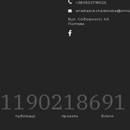
+380502718025
anastasiia.chaikovska@zmis
Вул. Соборності, 40
:
Полтава
1190
218
691
публікації
проєкти
блоги