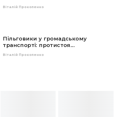
Віталій Прокопенко
Пільговики у громадському
транспорті: протистоя...
Віталій Прокопенко