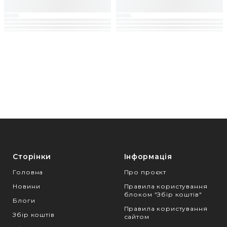
Сторінки
Інформація
Головна
Про проєкт
Новини
Правила користування
блоком "Збір коштів"
Блоги
Правила користування
Збір коштів
сайтом