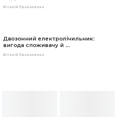
Віталій Прокопенко
Двозонний електролічильник:
вигода споживачу й ...
Віталій Прокопенко