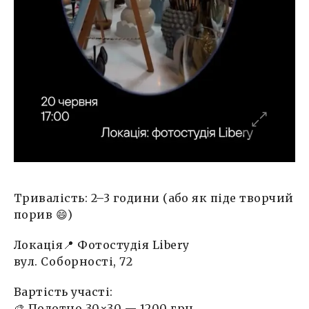
Тривалість: 2–3 години (або як піде творчий
порив 😄)
Локація📍 Фотостудія Libery
вул. Соборності, 72
Вартість участі:
🎨 Полотно 30×30 — 1200 грн