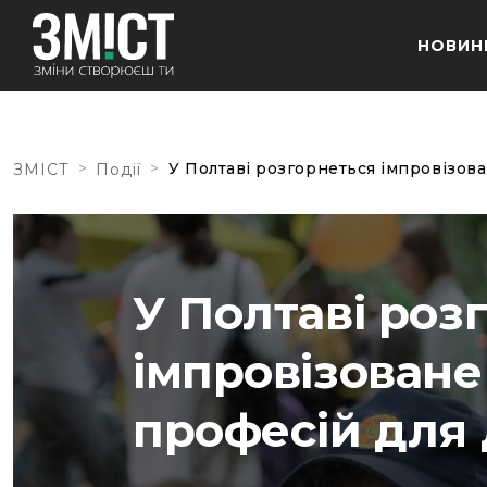
НОВИН
>
>
У Полтаві розгорнеться імпровізова
ЗМІСТ
Події
У Полтаві роз
імпровізоване
професій для 