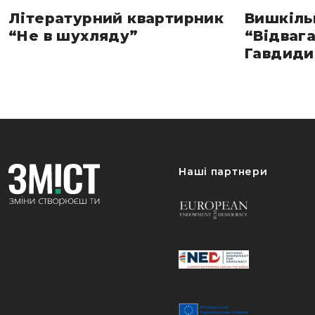
Літературний квартирник
Вишкіль
“Не в шухляду”
“Відвага
Гавдиди 
Наші партнери