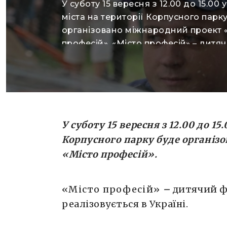
У суботу 15 вересня з 12.00 до 15.00 
міста на території Корпусного парк
організовано міжнародний проект 
професій». «Місто професій» – дитя
фестиваль, що вже п’ятий рік реаліз
Україні. У парковій зоні розгортаєть
імпровізоване «Місто Професій». Пр
територію Міста кожна дитина отр
паспорт та має можливість «влашту
роботу». Після […]
У суботу 15 вересня з 12.00 до 15
Корпусного парку буде організ
«Місто професій».
«Місто професій»
–
дитячий фе
реалізовується в Україні.