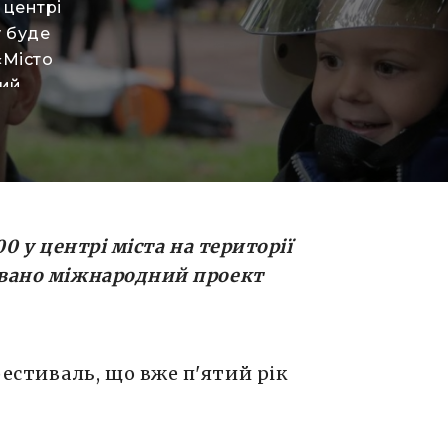
у центрі
у буде
«Місто
чий
овується в
ся
и вході на
имує
ватися на
.00 у центрі міста на території
овано міжнародний проект
стиваль, що вже п'ятий рік