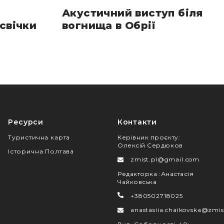
Акустичний виступ біля
свічки
вогнища в Обрії
Ресурси
Контакти
Туристична карта
Керівник проєкту
:
Олексій Сердюков
Історична Полтава
zmist.pl@gmail.com
Редакторка
:
Анастасія
Чайковська
+380502718025
anastasiia.chaikovska@zmis