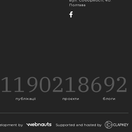
Вул. Соборності, 40
:
Полтава
1190
218
692
публікації
проєкти
блоги
velopment by
Supported and hosted by