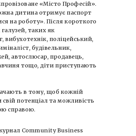
імпровізоване «Місто Професій».
кожна дитина отримує паспорт
ся на роботу». Після короткого
 галузей, таких як
, вибухотехнік, поліцейський,
иміналіст, будівельник,
жей, автослюсар, продавець,
кравчиня тощо, діти приступають
ачають в тому, щоб кожній
 свій потенціал та можливість
ою справою.
 журнал Community Business