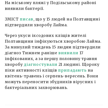
На міському пляжі у Подільському районі
виявили бактерії.
ЗМІСТ
писав
, що у 15 людей на Полтавщині
підтвердили хворобу Лайма.
Через укуси іксодових кліщів жителі
Полтавщини інфікуються хворобою Лайма.
За минулий тиждень 15 людям підтвердили
діагноз Тижнем раніше
виявили
17
інфікованих, а за першу половину травня
хворобу
діагностували
21 людині. Щороку
піки активності кліщів
припадають
на
квітень-травень і серпень-вересень. Вони
можуть переносити збудників вірусних і
бактеріальних захворювань.