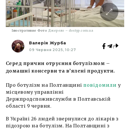
Ілюстративне Фото
Джерело – dostyp.com.ua
Валерія Журба
09 Червня 2025, 10:27
Серед причин отруєння ботулізмом –
домашні консерви та в’ялені продукти.
Про ботулізм на Полтавщині
повідомили
у
місцевому управлінні
Держпродспоживслужби в Полтавській
області 9 червня.
В Україні 26 людей звернулися до лікарів з
підозрою на ботулізм. На Полтавщині з