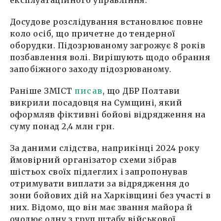
експлуатаційного управління.
Досудове розслідування встановлює повне
коло осіб, що причетне до тендерної
оборудки. Підозрюваному загрожує 8 років
позбавлення волі. Вирішують щодо обрання
запобіжного заходу підозрюваному.
Раніше ЗМІСТ
писав
, що ДБР Полтави
викрили посадовця на Сумщині, який
оформляв фіктивні бойові відрядження на
суму понад 2,4 млн грн.
За даними слідства, наприкінці 2024 року
ймовірний організатор схеми зібрав
шістьох своїх підлеглих і запропонував
отримувати виплати за відрядження до
зони бойових дій на Харківщині без участі в
них. Відомо, що він має звання майора й
очолює одну з груп штабу військової