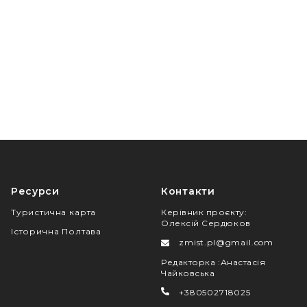
Ресурси
Контакти
Туристична карта
Керівник проєкту
:
Олексій Сердюков
Історична Полтава
zmist.pl@gmail.com
Редакторка
:
Анастасія
Чайковська
+380502718025