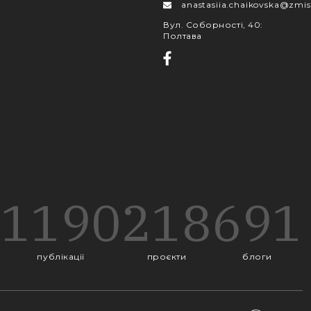
anastasiia.chaikovska@zmis
Вул. Соборності, 40
:
Полтава
1190
218
691
публікації
проєкти
блоги