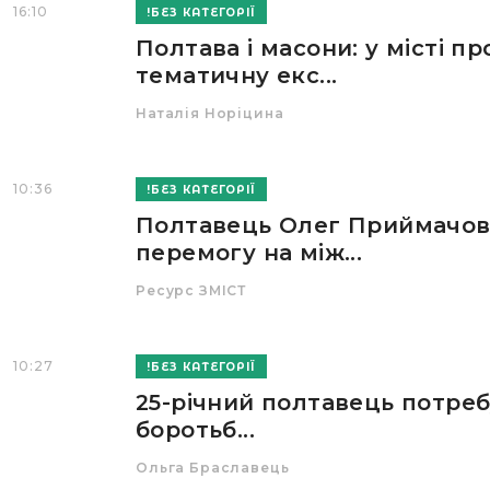
16:10
БЕЗ КАТЕГОРІЇ
Полтава і масони: у місті п
тематичну екс...
Наталія Норіцина
10:36
БЕЗ КАТЕГОРІЇ
Полтавець Олег Приймачов
перемогу на між...
Ресурс ЗМІСТ
10:27
БЕЗ КАТЕГОРІЇ
25-річний полтавець потре
боротьб...
Ольга Браславець