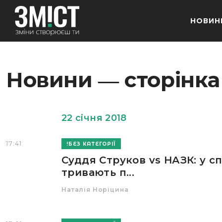
НОВИН
Новини ― сторінка
22 січня 2018
17:41
БЕЗ КАТЕГОРІЇ
Суддя Струков vs НАЗК: у сп
тривають п...
Наталія Норіцина