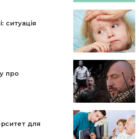
: ситуація
у про
ерситет для