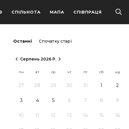
В
СПІЛЬНОТА
МАПА
СПІВПРАЦЯ
останні
спочатку старі
Серпень 2026 Р.
пн
вт
ср
чт
пт
сб
нд
27
28
29
30
31
1
2
3
4
5
6
7
8
9
10
11
12
13
14
15
16