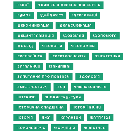
ГЕРОЇ
ГРАФІКИ ВІДКЛЮЧЕННЯ СВІТЛА
ГУМОР
ДАЙДЖЕСТ
ДЕКЛАРАЦІЇ
ДЕКОМУНІЗАЦІЯ
ДЕРУСИФІКАЦІЯ
ДЕЦЕНТРАЛІЗАЦІЯ
ДОЗВІЛЛЯ
ДОПОМОГА
ДОСВІД
ЕКОЛОГІЯ
ЕКОНОМІКА
ЕКСПЛЕЙНЕР
ЕЛЕКТРОЕНЕРГІЯ
ЕНЕРГЕТИКА
ЗАГАЛЬНИЙ
ЗАКУПІВЛІ
ЗАПИТАННЯ ПРО ПОЛТАВУ
ЗДОРОВ'Я
ЗМІСТ.HISTORY
ЗСУ
ІНКЛЮЗИВНІСТЬ
ІНТЕРВʼЮ
ІНФРАСТРУКТУРА
ІСТОРИЧНА СПАДЩИНА
ІСТОРІЇ ВІЙНИ
ІСТОРІЯ
ЇЖА
КАРАНТИН
КАТП-1628
КОРОНАВІРУС
КОРУПЦІЯ
КУЛЬТУРА