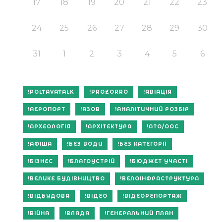
17
18
19
20
21
22
23
24
25
26
27
28
29
30
31
1
2
3
4
5
6
POLTAVATALK
PROZORRO
АВІАЦІЯ
АЕРОПОРТ
АЗОВ
АНАЛІТИЧНИЙ РОЗБІР
АРХЕОЛОГІЯ
АРХІТЕКТУРА
АТО/ООС
АФІША
БЕЗ ВОДИ
БЕЗ КАТЕГОРІЇ
БІЗНЕС
БЛАГОУСТРІЙ
БЮДЖЕТ УЧАСТІ
ВЕЛИКЕ БУДІВНИЦТВО
ВЕЛОІНФРАСТРУКТУРА
ВІДБУДОВА
ВІДЕО
ВІДЕОРЕПОРТАЖ
ВІЙНА
ВЛАДА
ГЕНЕРАЛЬНИЙ ПЛАН