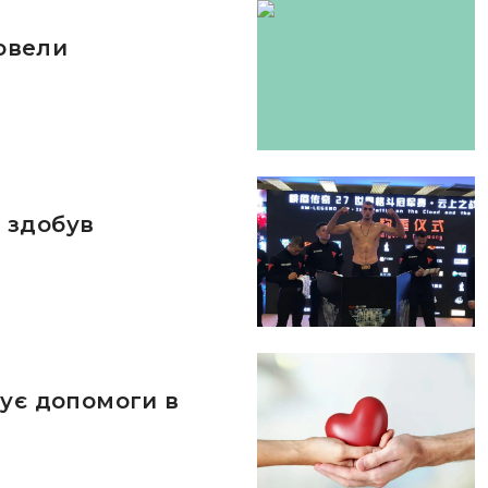
ровели
 здобув
бує допомоги в