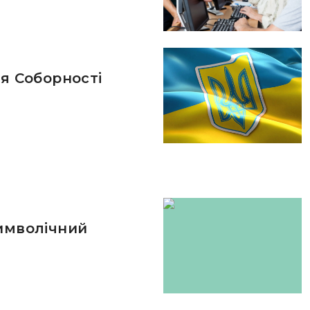
ня Соборності
символічний