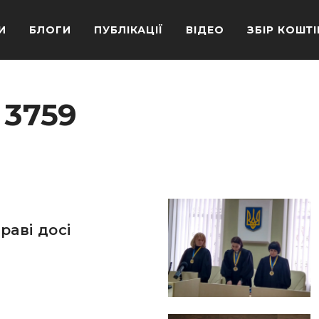
И
БЛОГИ
ПУБЛІКАЦІЇ
ВІДЕО
ЗБІР КОШТІ
 3759
раві досі