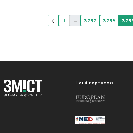
...
1
3757
3758
375
Наші партнери