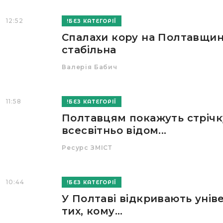
12:52
БЕЗ КАТЕГОРІЇ
Спалахи кору на Полтавщині
стабільна
Валерія Бабич
11:58
БЕЗ КАТЕГОРІЇ
Полтавцям покажуть стрічк
всесвітньо відом...
Ресурс ЗМІСТ
10:44
БЕЗ КАТЕГОРІЇ
У Полтаві відкривають унів
тих, кому...