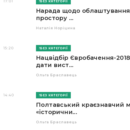
17:01
БЕЗ КАТЕГОРІЇ
Нарада щодо облаштування
простору ...
Наталія Норіцина
15:20
БЕЗ КАТЕГОРІЇ
Нацвідбір Євробачення-2018
дати вист...
Ольга Браславець
14:40
БЕЗ КАТЕГОРІЇ
Полтавський краєзнавчий м
«історични...
Ольга Браславець