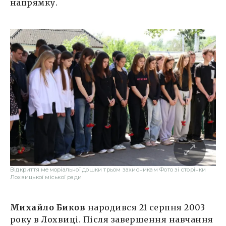
напрямку.
Відкриття меморіальної дошки трьом захисникам Фото зі сторінки
Лохвицької міської ради
Михайло Биков
народився 21 серпня 2003
року в Лохвиці. Після завершення навчання