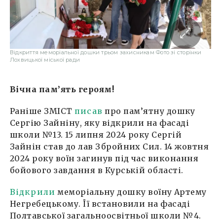
Відкриття меморіальної дошки трьом захисникам Фото зі сторінки
Лохвицької міської ради
Вічна пам’ять героям!
Раніше ЗМІСТ
писав
про пам’ятну дошку
Сергію Зайніну, яку відкрили на фасаді
школи №13. 15 липня 2024 року Сергій
Зайнін став до лав Збройних Сил. 14 жовтня
2024 року воїн загинув під час виконання
бойового завдання в Курській області.
Відкрили
меморіальну дошку воїну Артему
Негребецькому. Її встановили на фасаді
Полтавської загальноосвітньої школи №4.