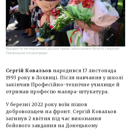
Відкриття меморіальної дошки трьом захисникам Фото зі сторінки
Лохвицької міської ради
Сергій Ковальов
народився 17 листопада
1993 року в Лохвиці. Після навчання у школі
закінчив Професійно-технічне училище й
отримав професію маляра-штукатура.
У березні 2022 року воїн пішов
добровольцем на фронт. Сергій Ковальов
загинув 2 квітня під час виконання
бойового завдання на Донецькому