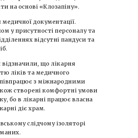
и на основі «Клозапіну».
 медичної документації.
м у присутності персоналу та
ідділеннях відсутні пандуси та
іб.
и відзначили, що лікарня
тю ліків та медичного
співпрацює з міжнародними
акож створені комфортні умови
у, бо в лікарні працює власна
карні діє храм.
авському слідчому ізоляторі
маних.