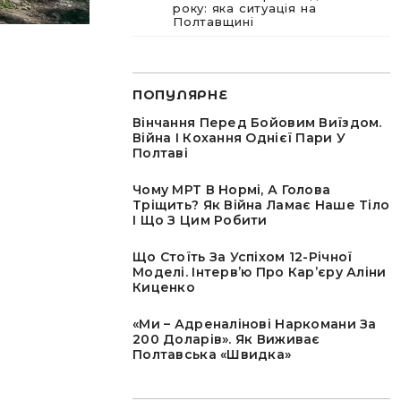
року: яка ситуація на
Полтавщині
ПОПУЛЯРНЕ
Вінчання Перед Бойовим Виїздом.
Війна І Кохання Однієї Пари У
Полтаві
Чому МРТ В Нормі, А Голова
Тріщить? Як Війна Ламає Наше Тіло
І Що З Цим Робити
Що Стоїть За Успіхом 12-Річної
Моделі. Інтервʼю Про Карʼєру Аліни
Киценко
«Ми – Адреналінові Наркомани За
200 Доларів». Як Виживає
Полтавська «швидка»