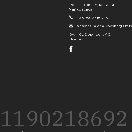
Редакторка
:
Анастасія
Чайковська
+380502718025
anastasiia.chaikovska@zmis
Вул. Соборності, 40
:
Полтава
1190
218
692