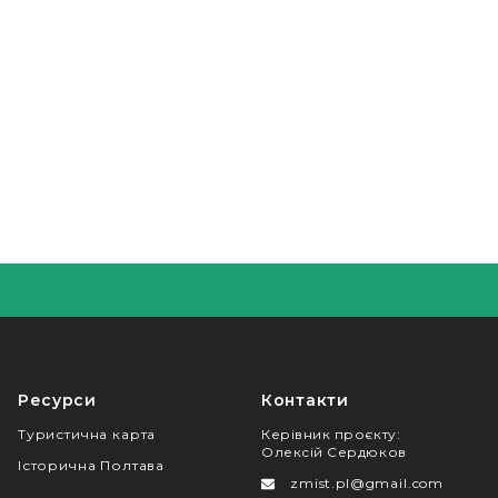
Ресурси
Контакти
Туристична карта
Керівник проєкту
:
Олексій Сердюков
Історична Полтава
zmist.pl@gmail.com