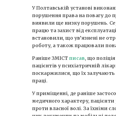
У Полтавській установі викона
порушення права на повагу до п
виявили ще низку порушень. Се
працю та захист від експлуатаці
встановили, що ув’язнені не от
роботу, а також працювали пон
Раніше ЗМІСТ
писав
, що поліці
пацієнтів у психіатричній ліка
поскаржилися, що їх залучають
праці.
У приміщенні, де раніше застос
медичного характеру, пацієнти
проти власної волі. За їхніми с
них документи та мобільні тел