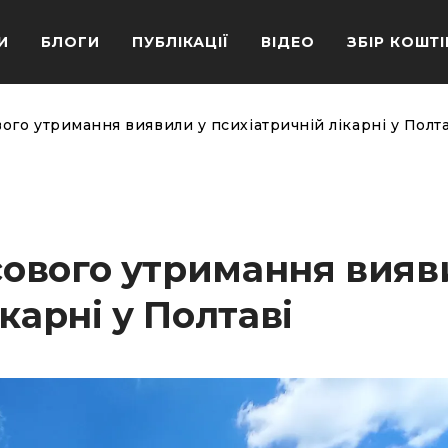
И
БЛОГИ
ПУБЛІКАЦІЇ
ВІДЕО
ЗБІР КОШТІ
го утримання виявили у психіатричній лікарні у Полта
ового утримання вияв
карні у Полтаві