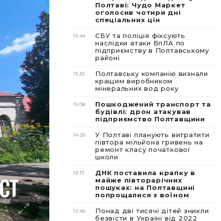
Полтаві: Чудо Маркет
оголосив чотири дні
спеціальних цін
СБУ та поліція фіксують
15:44
наслідки атаки БпЛА по
підприємству в Полтавському
районі
Полтавську компанію визнали
15:32
кращим виробником
мінеральних вод року
Пошкоджений транспорт та
15:08
будівлі: дрон атакував
підприємство Полтавщини
У Полтаві планують витратити
14:26
півтора мільйона гривень на
ремонт класу початкової
школи
ДНК поставила крапку в
13:17
майже півторарічних
пошуках: на Полтавщині
попрощалися з воїном
Понад дві тисячі дітей зникли
12:46
безвісти в Україні від 2022