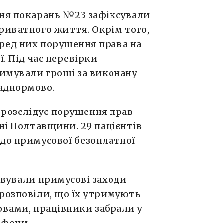
ння покарань №23 зафіксували
риватного життя. Окрім того,
ред них порушення права на
ї. Під час перевірки
римували гроші за виконану
аднормово.
я розслідує порушення прав
рні Полтавщини. 29 пацієнтів
 до примусової безоплатної
овували примусові заходи
 розповіли, що їх утримують
ловами, працівники забрали у
ефони.