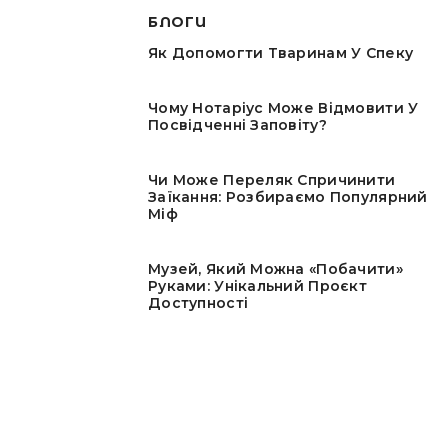
БЛОГИ
Як Допомогти Тваринам У Спеку
Чому Нотаріус Може Відмовити У
Посвідченні Заповіту?
Чи Може Переляк Спричинити
Заїкання: Розбираємо Популярний
Міф
Музей, Який Можна «побачити»
Руками: Унікальний Проєкт
Доступності