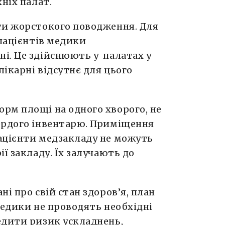
ніх палат.
ти жорстокого поводження. Для
 пацієнтів медики
і. Це здійснюють у палатах у
лікарні відсутнє для цього
рм площі на одного хворого, не
ердого інвентарю. Приміщення
ацієнти медзакладу не можуть
ї закладу. Їх залучають до
і про свій стан здоров’я, план
Медики не проводять необхідні
едити ризик ускладнень,