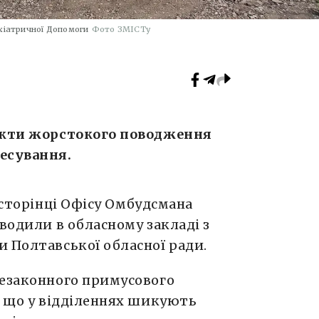
хіатричної Допомоги
Фото ЗМІСТу
факти жорстокого поводження
есування.
сторінці Офісу Омбудсмана
оводили в обласному закладі з
 Полтавської обласної ради.
незаконного примусового
, що у відділеннях шикують