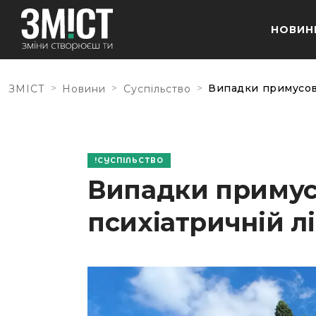
НОВИН
>
>
>
Випадки примусово
ЗМІСТ
Новини
Суспільство
СУСПІЛЬСТВО
Випадки примус
психіатричній лі