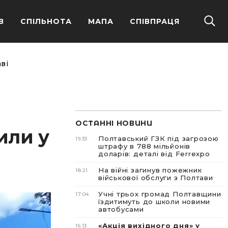
В
СПІЛЬНОТА
МАПА
СПІВПРАЦЯ
ві
ОСТАННІ НОВИНИ
или у
Полтавський ГЗК під загрозою
19:33
штрафу в 788 мільйонів
доларів: деталі від Ferrexpo
На війні загинув пожежник
18:21
військової обслуги з Полтави
Учні трьох громад Полтавщини
17:04
їздитимуть до школи новими
автобусами
«Акція вихідного дня» у
16:13