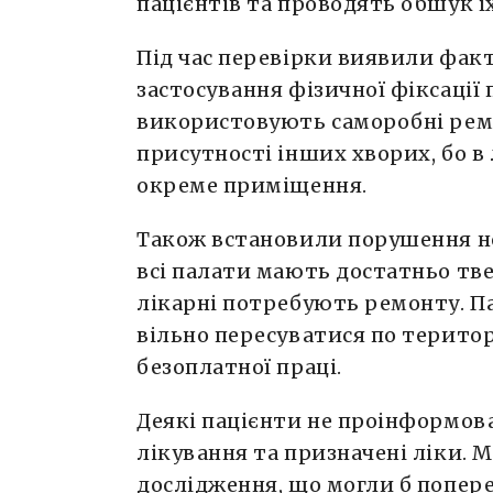
пацієнтів та проводять обшук їх
Під час перевірки виявили фак
застосування фізичної фіксації
використовують саморобні ремн
присутності інших хворих, бо в 
окреме приміщення.
Також встановили порушення но
всі палати мають достатньо тв
лікарні потребують ремонту. П
вільно пересуватися по територі
безоплатної праці.
Деякі пацієнти не проінформован
лікування та призначені ліки. 
дослідження, що могли б попер