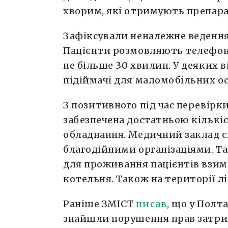
хворим, які отримують препарат
Зафіксували неналежне ведення
Пацієнти розмовляють телефоно
не більше 30 хвилин. У деяких в
підіймачі для маломобільних ос
З позитивного під час перевірк
забезпечена достатньою кількіс
обладнання. Медичний заклад 
благодійними організаціями. Т
для проживання пацієнтів взимк
котельня. Також на території лі
Раніше ЗМІСТ
писав
, що у Полт
знайшли порушення прав затри