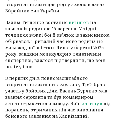
вторгнення захищав рідну землю в лавах
Збройних сил України.
Вадим Тищенко востаннє
вийшов
на
зв’язок із родиною 15 вересня. У ті дні
точилися важкі бої й зв'язок із захисником
обірвався. Тривалий час його родина не
мала жодної звістки. Лише у березні 2025
року, завдяки молекулярно-генетичній
експертизі, вдалося підтвердити, що воїн
поліг у бою.
З перших днів повномасштабного
вторгнення захисник служив у ТрО, брав
участь у бойових діях. Василь Бурчило мав
звання сержанта та був командиром
зенітно-ракетного взводу. Воїн
загинув
від
поранень, отриманих під час виконання
бойового завдання на Харківщині.