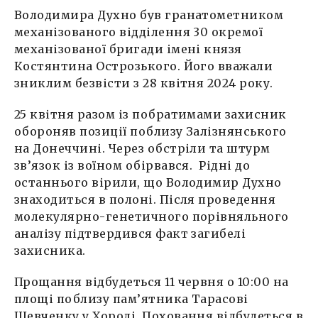
Володимира Духно був гранатометником
механізованого відділення 30 окремої
механізованої бригади імені князя
Костянтина Острозького. Його вважали
зниклим безвісти з 28 квітня 2024 року.
25 квітня разом із побратимами захисник
обороняв позиції поблизу Залізнянського
на Донеччині. Через обстріли та штурм
зв’язок із воїном обірвався. Рідні до
останнього вірили, що Володимир Духно
знаходиться в полоні. Після проведення
молекулярно-генетичного порівняльного
аналізу підтвердився факт загибелі
захисника.
Прощання відбудеться 11 червня о 10:00 на
площі поблизу пам’ятника Тарасові
Шевченку у Хоролі. Поховання відбудеться в