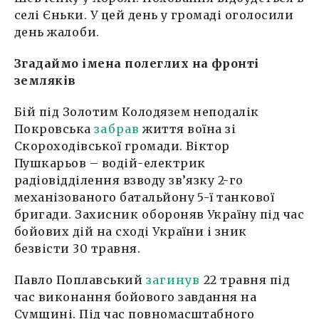
селі Єньки. У цей день у громаді оголосили
день жалоби.
Згадаймо імена полеглих на фронті
земляків
Бій під Золотим Колодязем неподалік
Покровська
забрав
життя воїна зі
Скороходівської громади. Віктор
Пушкарьов – водій-електрик
радіовідділення взводу зв’язку 2-го
механізованого батальйону 5-ї танкової
бригади. Захисник обороняв Україну під час
бойових дій на сході України і зник
безвісти 30 травня.
Павло Поплавський
загинув
22 травня під
час виконання бойового завдання на
Сумщині. Під час повномасштабного