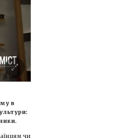
иму в
культури:
ники.
раїнцям чи