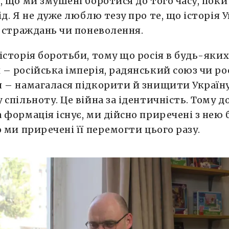
, що ми змушені боротися до того часу, поки 
ід. Я не дуже люблю тезу про те, що історія 
я страждань чи поневолення.
історія боротьби, тому що росія в будь-яки
– російська імперія, радянський союз чи ро
 – намагалася підкорити й знищити Україну
 спільноту. Це війна за ідентичність. Тому д
 формація існує, ми дійсно приречені з нею 
о ми приречені її перемогти цього разу.