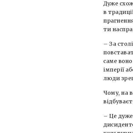
Дуже схож
в традиці
прагнення
ти наспра
– За стол
повстават
саме воно
імперії а
люди зре
Чому, на 
відбуваєт
– Це дуже
дисидентс