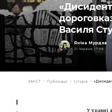
«Дисидент
дороговка
Василя Сту
Яніна Мурдза
21 Червня, 17:06
>
>
>
«Дисиден
ЗМІСТ
Публікації
Історія
У травні 
0