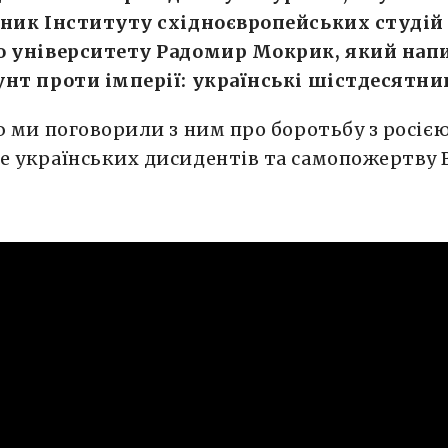
тник Інституту східноєвропейських студій
о університету Радомир Мокрик, який нап
нт проти імперії: українські шістдесятни
ю ми поговорили з ним про боротьбу з росією
е українських дисидентів та самопожертву 