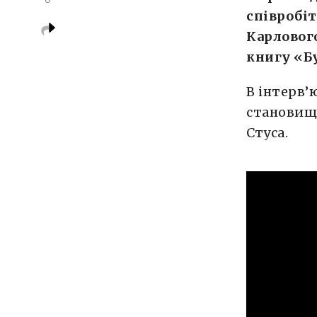
співробі
Карловог
книгу «Бу
В інтерв’
становищ
Стуса.