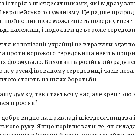
а історія з шістдесятниками, які відразу з
ї європейського гуманізму. Це радше природ
: щойно виникає можливість повернутися т
вді належиш, і подолати це вороже середов
іття колонізації українці не втратили здатно
и проти ворожого середовища навіть попри
 їх формувало. Виховані в російській/радянс
бо ж у русифікованому середовищі часів нез
штою стають на шлях боротьби.
вашу думку, так стається у нас, але зрештою 
ься в росіян?
 добре видно на прикладі шістдесятництва 
ького руху. Якщо порівнювати те, як склад