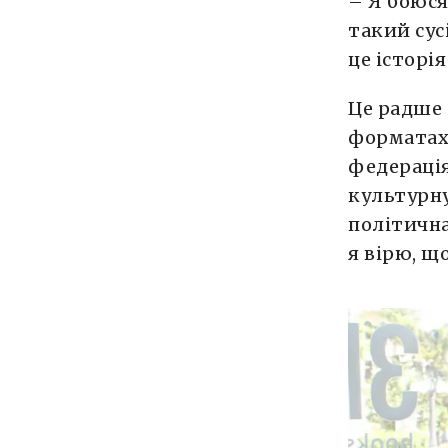
– Я боюся
такий сус
це історі
Це радше 
форматах 
федерація
культурну
політична
я вірю, щ