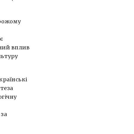
орожому
є
чний вплив
льтуру
.
країнські
 теза
огічну
 за