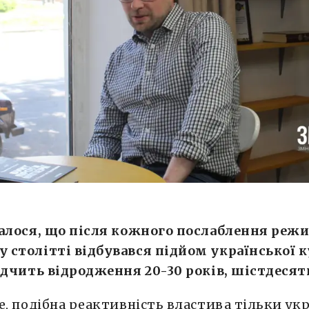
лалося, що після кожного послаблення реж
 столітті відбувався підйом української 
ідчить відродження 20-30 років, шістдесят
е, подібна реактивність властива тільки ук