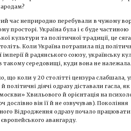
народам?
гий час неприродно перебували в чужому в
му просторі. Україна була і є буде частиною
кої культури та політичної традиції, це сяга
толіть. Коли Україна потрапила під політи
ї імперії й радянського союзу, українську ку
 такому середовищі, куди вона не належала
, що коли у 20 столітті цензура слабшала, у
 й політичні діячі одразу діставали гасла, як
 москви» Хвильового й орієнтація на психол
ч дослівно він її й не озвучував). Покоління
ного Відродження одразу почало працювати
європейського авангарду.