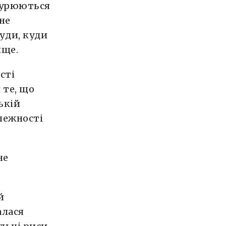
анурюються
не
уди, куди
ище.
сті
 те, що
ькій
алежності
не
й
алася