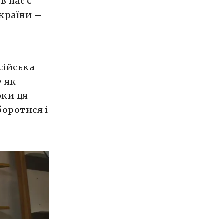
в нас є
України –
х
сійська
 як
оки ця
боротися і