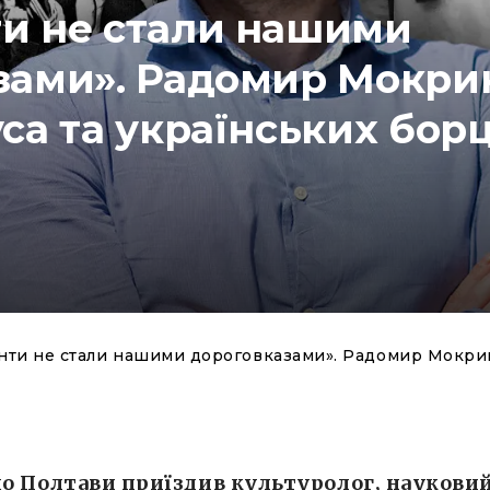
и не стали нашими
зами». Радомир Мокри
са та українських борц
ти не стали нашими дороговказами». Радомир Мокрик 
до Полтави приїздив культуролог, наукови