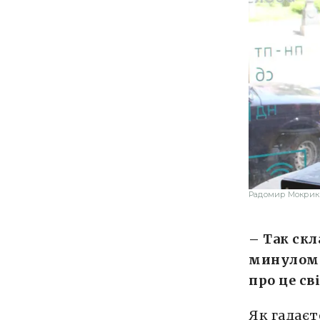
Радомир Мокрик
– Так ск
минулому
про це св
Як гадаєт