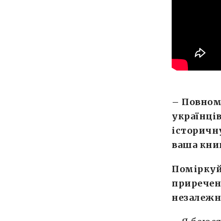
– Повном
українців
історичн
ваша кни
Поміркуй
приречені
незалежн