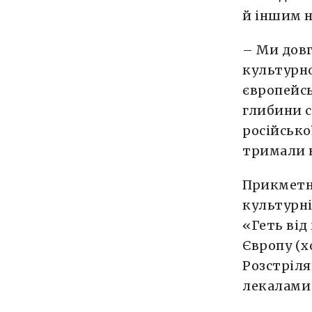
й іншим 
– Ми дов
культурно
європейсь
глибини с
російсько
тримали в
Прикметно
культурні
«Геть від
Європу (хо
Розстріля
лекалами 