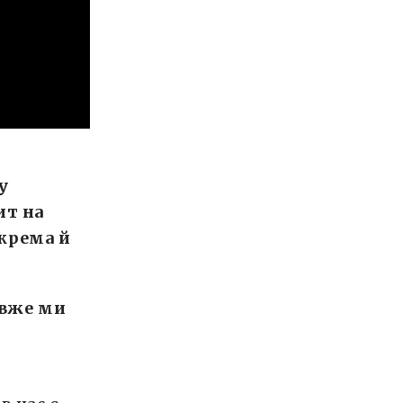
у
ит на
крема й
евже ми