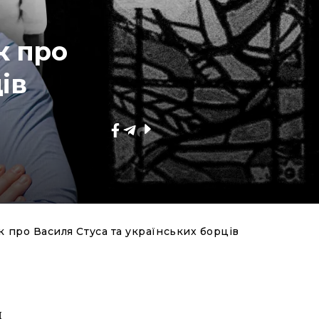
к про
ів
про Василя Стуса та українських борців
й