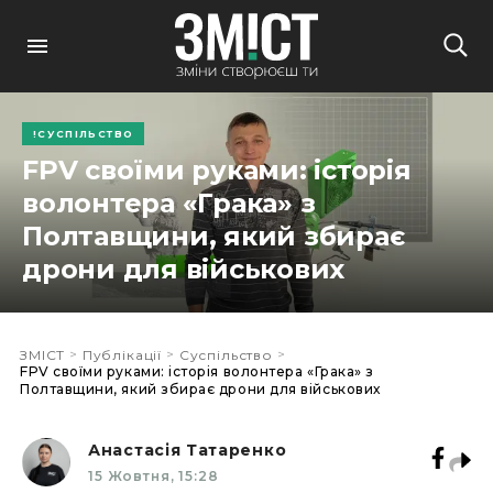
СУСПІЛЬСТВО
FPV своїми руками: історія
волонтера «Грака» з
Полтавщини, який збирає
дрони для військових
>
>
>
ЗМІСТ
Публікації
Суспільство
FPV своїми руками: історія волонтера «Грака» з
Полтавщини, який збирає дрони для військових
Анастасія Татаренко
15 Жовтня, 15:28