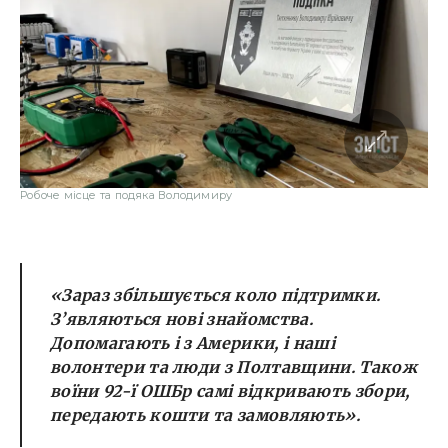
Робоче місце та подяка Володимиру
«Зараз збільшується коло підтримки.
З’являються нові знайомства.
Допомагають і з Америки, і наші
волонтери та люди з Полтавщини. Також
воїни 92-ї ОШБр самі відкривають збори,
передають кошти та замовляють».