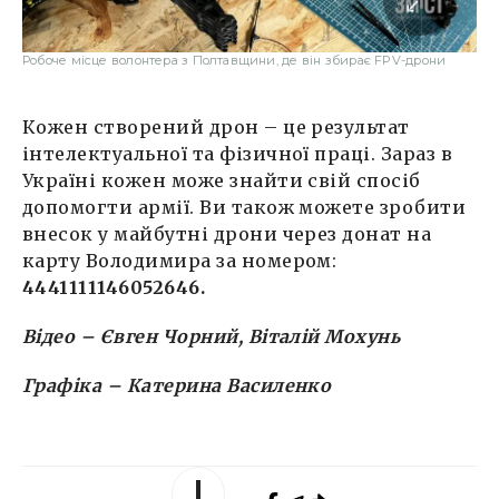
Робоче місце волонтера з Полтавщини, де він збирає FPV-дрони
Кожен створений дрон – це результат
інтелектуальної та фізичної праці. Зараз в
Україні кожен може знайти свій спосіб
допомогти армії. Ви також можете зробити
внесок у майбутні дрони через донат на
карту Володимира за номером:
4441111146052646.
Відео – Євген Чорний, Віталій Мохунь
Графіка – Катерина Василенко