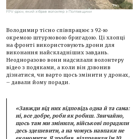
FPV-дрон, який зібрав волонтер з Полтавщини
Володимир тісно співпрацює з 92-ю
окремою штурмовою бригадою. Ці хлопці
на фронті використовують дрони для
виконання найскладніших завдань.
Неодноразово вони надсилали волонтеру
відео з подяками, а коли він дзвонив
дізнатися, чи варто щось змінити у дронах,
– давали йому поради.
«Завжди від них відповідь одна й та сама:
ні, все добре, роби як робиш. Звичайно,
щось там ми змінили, військові порадили
десь здешевити, а на чомусь навпаки не
економити. Я зробив, відправили їм 10