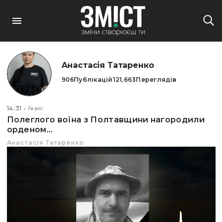
Анастасія Татаренко
906
Публікацій
121,663
Переглядів
14:31
Герої
Полеглого воїна з Полтавщини нагородили
орденом...
Анастасія Татаренко