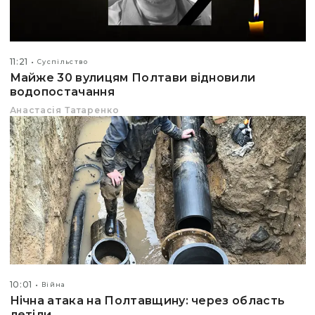
11:21
Суспільство
Майже 30 вулицям Полтави відновили
водопостачання
Анастасія Татаренко
10:01
Війна
Нічна атака на Полтавщину: через область
летіли...