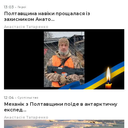
13:03
Герої
Полтавщина навіки прощалася із
захисником Анато...
Анастасія Татаренко
12:04
Суспільство
Механік з Полтавщини поїде в антарктичну
експед...
Анастасія Татаренко