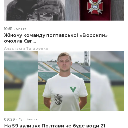
10:51
Спорт
Жіночу команду полтавської «Ворскли»
очолив Євг...
Анастасія Татаренко
09:29
Суспільство
На 59 вулицях Полтави не буде води 21