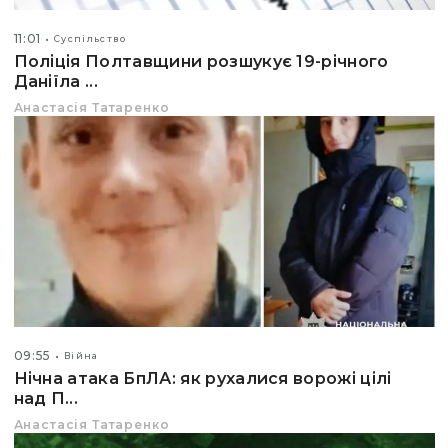
11:01
Суспільство
Поліція Полтавщини розшукує 19-річного
Даніїла ...
Анастасія Татаренко
09:55
Війна
Нічна атака БпЛА: як рухалися ворожі цілі
над П...
Анастасія Татаренко