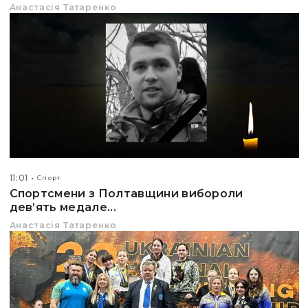
Анастасія Татаренко
11:01
Спорт
Спортсмени з Полтавщини вибороли
дев’ять медале...
Анастасія Татаренко