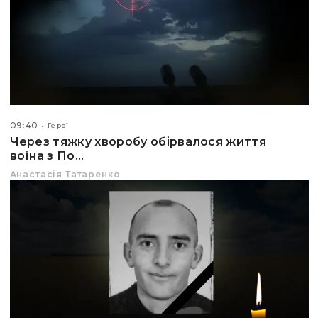
09:40
Герої
Через тяжку хворобу обірвалося життя
воїна з По...
Анастасія Татаренко