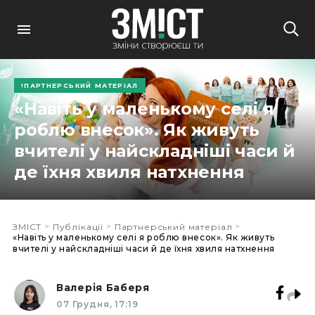
ПАРТНЕРСЬКИЙ МАТЕРІАЛ
«Навіть у маленькому селі я
роблю внесок». Як живуть
вчителі у найскладніші часи й
де їхня хвиля натхнення
>
>
>
ЗМІСТ
Публікації
Партнерський матеріал
«Навіть у маленькому селі я роблю внесок». Як живуть
вчителі у найскладніші часи й де їхня хвиля натхнення
Валерія Баберя
07 Грудня, 17:19