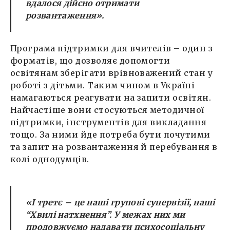
вдалося дійсно отримати
розвантаження».
Програма підтримки для вчителів – один з
форматів, що дозволяє допомогти
освітянам зберігати врівноважений стан у
роботі з дітьми. Таким чином в Україні
намагаються реагувати на запити освітян.
Найчастіше вони стосуються методичної
підтримки, інструментів для викладання
тощо. За ними йде потреба бути почутими
та запит на розвантаження й перебування в
колі однодумців.
«І третє – це наші групові супервізії, наші
“Хвилі натхнення”. У межах них ми
продовжуємо надавати психосоціальну