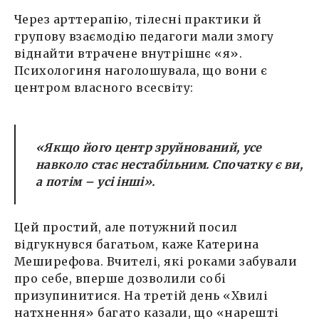
Через арттерапію, тілесні практики й
групову взаємодію педагоги мали змогу
віднайти втрачене внутрішнє «я».
Психологиня наголошувала, що вони є
центром власного всесвіту:
«Якщо його центр зруйнований, усе
навколо стає нестабільним. Спочатку є ви,
а потім – усі інші».
Цей простий, але потужний посил
відгукнувся багатьом, каже Катерина
Меширефова. Вчителі, які роками забували
про себе, вперше дозволили собі
призупинитися. На третій день «Хвилі
натхнення» багато казали, що «нарешті