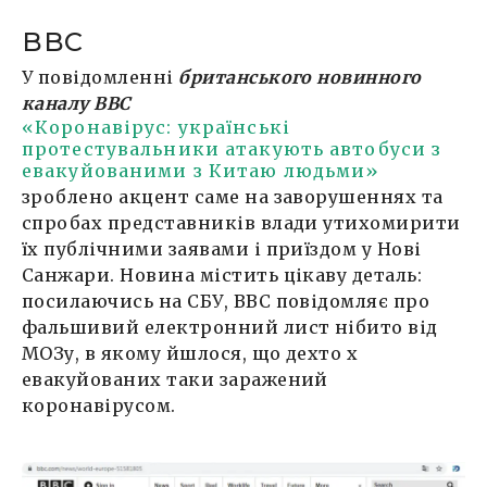
BBC
У повідомленні
британського новинного
каналу BBC
«Коронавірус: українські
протестувальники атакують автобуси з
евакуйованими з Китаю людьми»
зроблено акцент саме на заворушеннях та
спробах представників влади утихомирити
їх публічними заявами і приїздом у Нові
Санжари. Новина містить цікаву деталь:
посилаючись на СБУ, BBC повідомляє про
фальшивий електронний лист нібито від
МОЗу, в якому йшлося, що дехто х
евакуйованих таки заражений
коронавірусом.