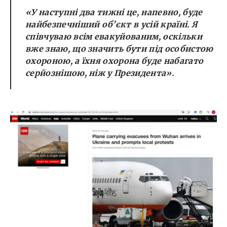
«У наступні два тижні це, напевно, буде
найбезпечніший об’єкт в усій країні. Я
співчуваю всім евакуйованим, оскільки
вже знаю, що значить бути під особистою
охороною, а їхня охорона буде набагато
серйознішою, ніж у Президента»
.