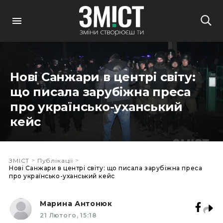
Нові Санжари в центрі світу:
що писала зарубіжна преса
про українсько-уханський
кейс
>
>
ЗМІСТ
Публікації
Нові Санжари в центрі світу: що писала зарубіжна преса
про українсько-уханський кейс
Марина Антонюк
21 Лютого, 15:18