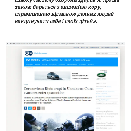
слабку систему охорони здоров’я. Країна
також бореться з епідемією кору,
спричиненою відмовою деяких людей
вакцинувати себе і своїх дітей»
.