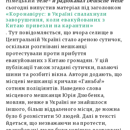
Німецький
теле- й радіоканал Deutsche Welle
сьогодні випустив матеріал під заголовком
«Коронавірус: в Україні спалахнули
заворушення, коли евакуйованих з
Китаю привезли на карантин»
. Тут повідомляється, що вчора селище в
Центральній Україні стало ареною сутичок,
оскільки розгнівані мешканці
протестували проти прибуття
евакуйованих з Китаю громадян. У цій
публікації також згадані сутички, палаючі
шини та розбиті вікна. Автори додають, що
місцеві мешканці кричали «Ганьба!»
сотням поліціянтів. Наведено слова
місцевого мешканця Юрія Дзюбенка,
мовляв, невже в Україні не знайшлося
іншого, більш віддаленого місця, де можна
було б розмістити 50 людей. Далі в тексті
йдеться, що незважаючи на протести,