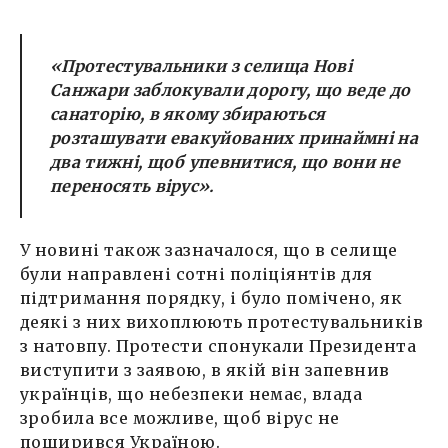
«Протестувальники з селища Нові
Санжари заблокували дорогу, що веде до
санаторію, в якому збираються
розташувати евакуйованих принаймні на
два тижні, щоб упевнитися, що вони не
переносять вірус».
У новині також зазначалося, що в селище
були направлені сотні поліціянтів для
підтримання порядку, і було помічено, як
деякі з них вихоплюють протестувальників
з натовпу. Протести спонукали Президента
виступити з заявою, в якій він запевнив
українців, що небезпеки немає, влада
зробила все можливе, щоб вірус не
поширився Україною.