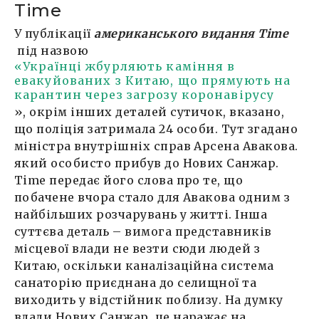
Time
У публікації
американського видання Time
під назвою
«Українці жбурляють каміння в
евакуйованих з Китаю, що прямують на
карантин через загрозу коронавірусу
», окрім інших деталей сутичок, вказано,
що поліція затримала 24 особи. Тут згадано
міністра внутрішніх справ Арсена Авакова.
який особисто прибув до Нових Санжар.
Time передає його слова про те, що
побачене вчора стало для Авакова одним з
найбільших розчарувань у житті. Інша
суттєва деталь – вимога представників
місцевої влади не везти сюди людей з
Китаю, оскільки каналізаційна система
санаторію приєднана до селищної та
виходить у відстійник поблизу. На думку
влади Нових Санжар, це наражає на