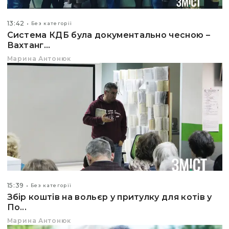
13:42
Без категорії
Система КДБ була документально чесною –
Вахтанг...
Марина Антонюк
15:39
Без категорії
Збір коштів на вольєр у притулку для котів у
По...
Марина Антонюк