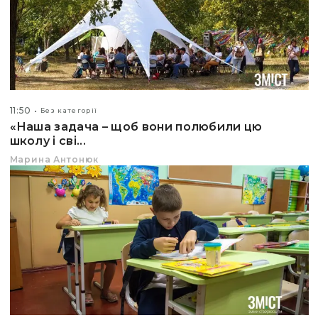
11:50
Без категорії
«Наша задача – щоб вони полюбили цю
школу і сві...
Марина Антонюк