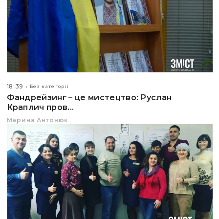
18:39
Без категорії
Фандрейзинг – це мистецтво: Руслан
Краплич пров...
Марина Антонюк