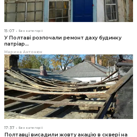
15:07
Без категорії
У Полтаві розпочали ремонт даху будинку
патріар...
Марина Антонюк
17:37
Без категорії
Полтавці висадили жовту акацію в сквері на