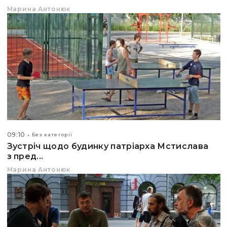
Марина Антонюк
09:10
Без категорії
Зустріч щодо будинку патріарха Мстислава
з пред...
Марина Антонюк