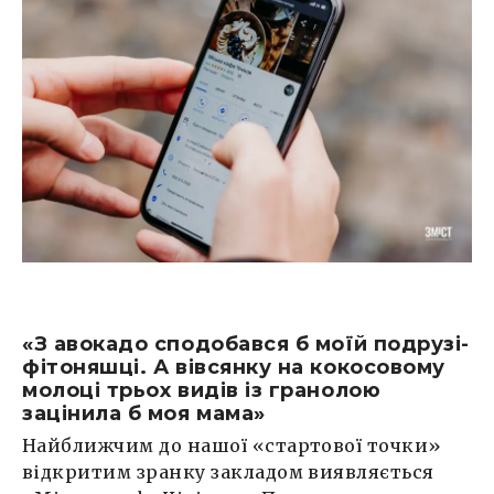
«З авокадо сподобався б моїй подрузі-
фітоняшці. А вівсянку на кокосовому
молоці трьох видів із гранолою
зацінила б моя мама»
Найближчим до нашої «стартової точки»
відкритим зранку закладом виявляється