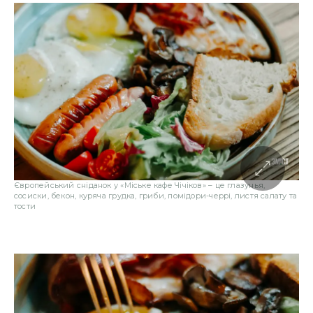
Європейський сніданок у «Міське кафе Чічіков» – це глазунья,
сосиски, бекон, куряча грудка, гриби, помідори-черрі, листя салату та
тости