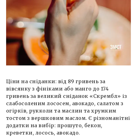
Ціни на сніданки: від 89 гривень за
вівсянку з фініками або манго до 174
гривень за великий сніданок «Скрембл» із
слабосоленим лососем, авокадо, салатом з
огірків, рукколи та маслин та хрумким
тостом з вершковим маслом. Є різноманітні
додатки на вибір: прошуто, бекон,
креветки, лосось, авокадо.