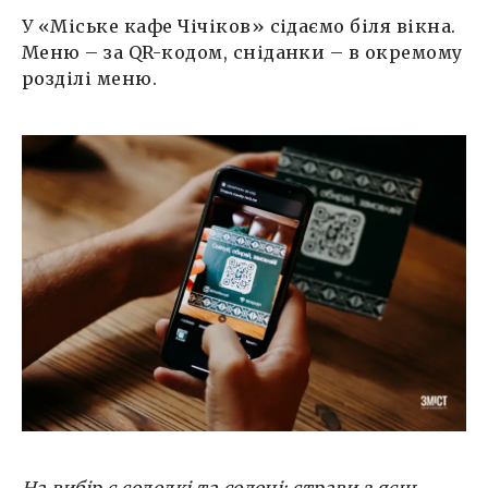
У «Міське кафе Чічіков» сідаємо біля вікна.
Меню – за QR-кодом, сніданки – в окремому
розділі меню.