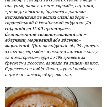
На вибір є солодкі та солоні: страви з яєць –
глазунья, пашот, омлет, скрамбл, сирники,
три види вівсянки, брускети з різними
наповненнями та великі ситні набори –
європейський й італійський сніданки.
До
сніданків до 12:00 пропонують
безкоштовний свіжовичавлений сік –
яблучний, морквяний або яблучно-
морквяний.
Ціни на сніданки: від 76 гривень
за яєчню, скрамбл чи омлет з листям салату
та помідорами-черрі до 198 гривень за
брускету з лососем, авокадо та яйцем-пашот.
Є додатки на вибір: бекон, курячі ковбаски,
пармезан, лосось, яйце, авокадо.