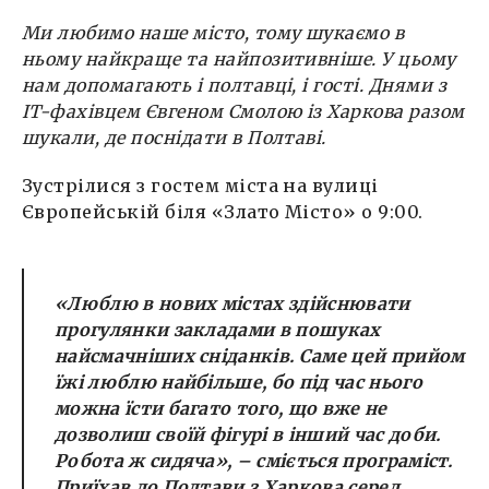
Ми любимо наше місто, тому шукаємо в
ньому найкраще та найпозитивніше. У цьому
нам допомагають і полтавці, і гості. Днями з
IT-фахівцем Євгеном Смолою із Харкова разом
шукали, де поснідати в Полтаві.
Зустрілися з гостем міста на вулиці
Європейській біля «Злато Місто» о 9:00.
«Люблю в нових містах здійснювати
прогулянки закладами в пошуках
найсмачніших сніданків. Саме цей прийом
їжі люблю найбільше, бо під час нього
можна їсти багато того, що вже не
дозволиш своїй фігурі в інший час доби.
Робота ж сидяча», – сміється програміст.
Приїхав до Полтави з Харкова серед