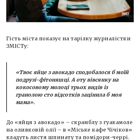
Гість міста показує на тарілку журналістки
ЗМІСТу:
«Твоє яйце з авокадо сподобалося б моїй
подрузі-фітоняшці. А оту вівсянку на
кокосовому молоці трьох видів із
гранолою сто відсотків зацінила б моя
мама».
До «яйця з авокадо» – скрамблу з гуакамоле
на оливковій олії – в «Міське кафе Чічіков»
кладуть листя шпинату та помідори-черрі.