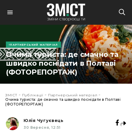
ПАРТНЕРСЬКИЙ МАТЕРІАЛ
Очима туриста: де смачно та
швидко поснідати в Полтаві
(ФОТОРЕПОРТАЖ)
>
>
>
ЗМІСТ
Публікації
Партнерський матеріал
Очима туриста: де смачно та швидко поснідати в Полтаві
(ФОТОРЕПОРТАЖ)
Юлія Чугуєвець
30 Вересня, 12:51