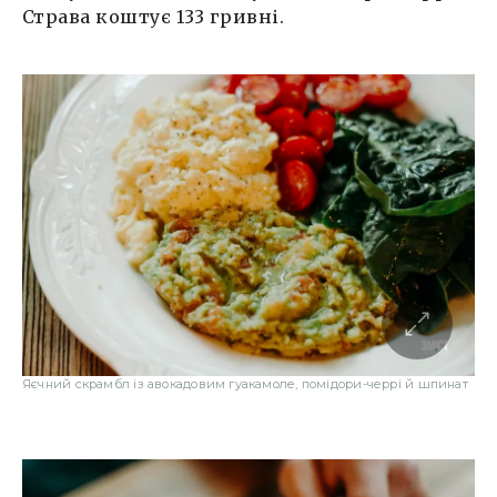
Страва коштує 133 гривні.
Яєчний скрамбл із авокадовим гуакамоле, помідори-черрі й шпинат