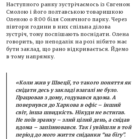
Наступного ранку зустрічаємось із Євгеном
Смолою і його полтавською товаришкою
Оленою о 8:00 біля Сонячного парку. Через
півтори години в них спільна ділова
зустріч, тому поспішають поснідати. Олена
говорить, що неподалік на розі нібито має
бути заклад, що рано відкривається. Йдемо
в тому напрямку.
«Коли жив у Швеції, то такого поняття як
снідати десь у закладі взагалі не було.
Працював з дому, годувався вдома. А
повернувся до Харкова в офіс – інший
світ, інша швидкість. Нікуди не встигав.
Не поїв зранку – злий цілий день, а снідав
вдома – запізнювався. Так і увійшли в той
період до мого життя сніданки “на бігу”.