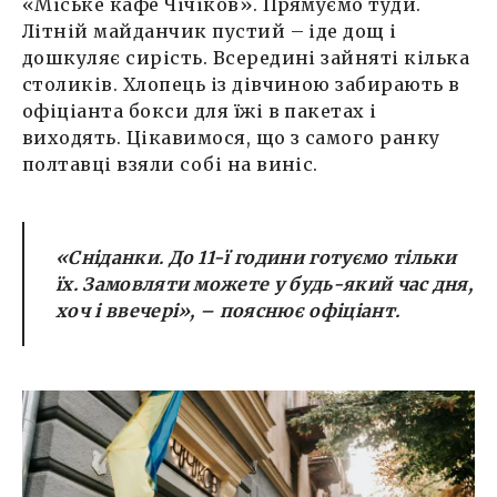
«Міське кафе Чічіков». Прямуємо туди.
Літній майданчик пустий – іде дощ і
дошкуляє сирість. Всередині зайняті кілька
столиків. Хлопець із дівчиною забирають в
офіціанта бокси для їжі в пакетах і
виходять. Цікавимося, що з самого ранку
полтавці взяли собі на виніс.
«Сніданки. До 11-ї години готуємо тільки
їх. Замовляти можете у будь-який час дня,
хоч і ввечері», – пояснює офіціант.