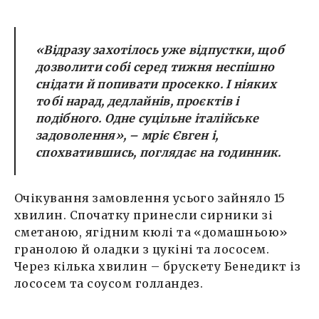
«Відразу захотілось уже відпустки, щоб
дозволити собі серед тижня неспішно
снідати й попивати просекко. І ніяких
тобі нарад, дедлайнів, проєктів і
подібного. Одне суцільне італійське
задоволення», – мріє Євген і,
спохватившись, поглядає на годинник.
Очікування замовлення усього зайняло 15
хвилин. Спочатку принесли сирники зі
сметаною, ягідним кюлі та «домашньою»
гранолою й оладки з цукіні та лососем.
Через кілька хвилин – брускету Бенедикт із
лососем та соусом голландез.