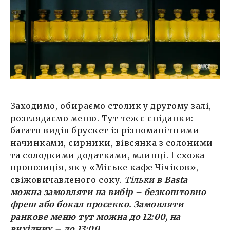
Заходимо, обираємо столик у другому залі,
розглядаємо меню. Тут теж є сніданки:
багато видів брускет із різноманітними
начинками, сирники, вівсянка з солоними
та солодкими додатками, млинці. І схожа
пропозиція, як у «Міське кафе Чічіков»,
свіжовичавленого соку.
Тільки
в Basta
можна замовляти на вибір – безкоштовно
фреш або бокал просекко. Замовляти
ранкове меню тут можна до 12:00, на
вихідних – до 13:00.