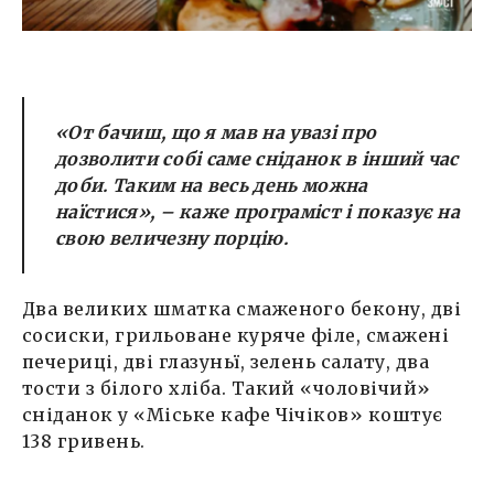
«От бачиш, що я мав на увазі про
дозволити собі саме сніданок в інший час
доби. Таким на весь день можна
наїстися», – каже програміст і показує на
свою величезну порцію.
Два великих шматка смаженого бекону, дві
сосиски, грильоване куряче філе, смажені
печериці, дві глазуньї, зелень салату, два
тости з білого хліба. Такий «чоловічий»
сніданок у «Міське кафе Чічіков» коштує
138 гривень.