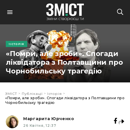
ІСТОРІЯ
«Помри, але зроби». Спогади
ліквідатора з Полтавщини про
Чорнобильську трагедію
>
>
>
ЗМІСТ
Публікації
Історія
«Помри, але зроби». Спогади ліквідатора з Полтавщини про
Чорнобильську трагедію
Маргарита Юрченко
26 Квітня, 12:37