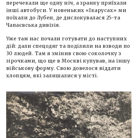
перечекали ще одну ніч, а зранку приїхали
інші автобуси. У новеньких «Ікарусах» ми
поїхали до Лубен, де дислокувалася 25-та
Чапаєвська дивізія.
Уже там нас почали готувати до наступних
дій: дали спецодяг та поділили на взводи по
30 людей. Там я змінив свою соколочку з
зірочками, що ще в Москві купував, на іншу
військову форму. Свою довелося віддати
хлопцям, які залишалися у місті.