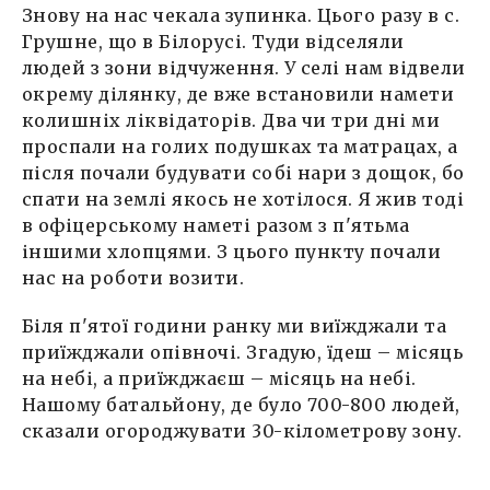
Знову на нас чекала зупинка. Цього разу в с.
Грушне, що в Білорусі. Туди відселяли
людей з зони відчуження. У селі нам відвели
окрему ділянку, де вже встановили намети
колишніх ліквідаторів. Два чи три дні ми
проспали на голих подушках та матрацах, а
після почали будувати собі нари з дощок, бо
спати на землі якось не хотілося. Я жив тоді
в офіцерському наметі разом з п'ятьма
іншими хлопцями. З цього пункту почали
нас на роботи возити.
Біля п'ятої години ранку ми виїжджали та
приїжджали опівночі. Згадую, їдеш – місяць
на небі, а приїжджаєш – місяць на небі.
Нашому батальйону, де було 700-800 людей,
сказали огороджувати 30-кілометрову зону.