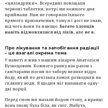
«циліндрики». Всередині поміщали
червоні таблетки, котрі ми кожного дня
приймали. Нам не говорили їхнього
прямого призначення, тому я і досі не знаю,
від чого вони та навіщо.
Багато хлопців
навіть відмовлялися від ліків, але не я.
Про лікування та запобігання радіації
– це взагалі окрема тема
У наметі я жив з нашим лікарем Анатолієм
Кузнєцовим. Кожного ранку він разом з
санітарами носив по табору велике відро
йоду, який по декілька ложок розводили на
склянку води. Я щодня міг випивати одну-
дві порції.
Перед сном ми мазали йодом стопу, а вранці
вона знову була біла, як сніг. Мабуть,