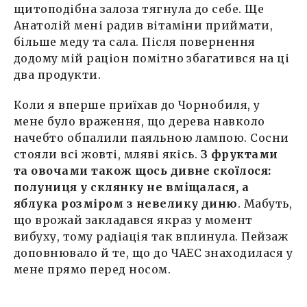
щитоподібна залоза тягнула до себе. Ще
Анатолій мені радив вітаміни приймати,
більше меду та сала. Після повернення
додому мій раціон помітно збагатився на ці
два продукти.
Коли я вперше приїхав до Чорнобиля, у
мене було враження, що дерева навколо
начебто обпалили паяльною лампою. Сосни
стояли всі жовті, мляві якісь.
З фруктами
та овочами також щось дивне скоїлося:
полуниця у склянку не вміщалася, а
яблука розміром з невелику диню
. Мабуть,
що врожай закладався якраз у момент
вибуху, тому радіація так вплинула. Пейзаж
доповнювало й те, що до ЧАЕС знаходилася у
мене прямо перед носом.