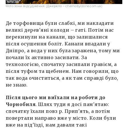
Фото зони відсудження (Джерело – chernobylzone.com.ua)
Де торфовища були слабкі, ми накладати
великі дерев'яні колоди – гаті. Потім нас
перекинули на канали, що залишалися
після осушення боліт. Канали впадали у
Дніпро, а вода у них була заражена, тому ми
почали їх активно засипати. За
технологією, спочатку засипали гравієм, а
після туфом та щебенем. Нам говорили, що
так вода очиститься, а як там справді було,
не знаю.
Після цього ми виїхали на роботи до
Чорнобиля
. Шлях туди я досі пам'ятаю:
спочатку їхали повз р. Прип'ять, а потім
повертали направо вже у місто. Коли були
вже на під'їзді, нам давали такі