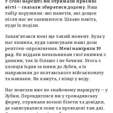
У січні нарешті ми отримали приємні
вісті – сказали збиратися додому
. Наш
табір порушили: ані наметів, ані дощок
після нас не залишилося. Цікаво навіть,
куди їх поділи.
Запам'ятався мені ще такий момент. Була у
нас книжка, куди записували наші дози
рентген-опромінення.
Мені наміряли 19
рад
. Як віддали начальникам свої книжки з
даними, так їх більше і не бачили. Хтось з
хлопців їздив за ними до Лубен, а їх
направляли до полтавського військкомату
та навпаки. Як кажуть, і кінці у воду.
Нас повезли вже по знайомому маршруту – у
Лубни. Перевдяглися ми у громадянську
форму, отримали воєнні білети та довідки,
де записувалися зони та проведені там дні.