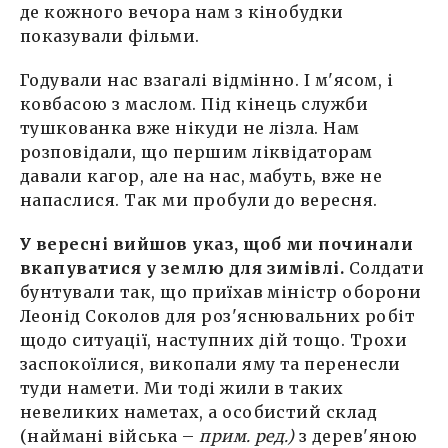
де кожного вечора нам з кінобудки
показували фільми.
Годували нас взагалі відмінно. І м'ясом, і
ковбасою з маслом. Під кінець служби
тушкованка вже нікуди не лізла. Нам
розповідали, що першим ліквідаторам
давали кагор, але на нас, мабуть, вже не
напаслися. Так ми пробули до вересня.
У вересні вийшов указ, щоб ми починали
вкапуватися у землю для зимівлі.
Солдати
бунтували так, що приїхав міністр оборони
Леонід Соколов для роз'яснювальних робіт
щодо ситуації, наступних дій тощо. Трохи
заспокоїлися, викопали яму та перенесли
туди намети. Ми тоді жили в таких
невеликих наметах, а особистий склад
(наймані війська –
прим. ред.)
з дерев'яною