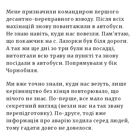
Мене призначили командиром першого
десантно-переправного взводу. Після всіх
махінацій знову повантажили в автобуси.
Не знаю навіть, куди нас повезли. Пам'ятаю,
що покажчик на с. Лазорки був біля дороги.
А так ми ще дні зо три були на посадці,
витоптали всю траву на пункті та знову
посідали в автобуси. Попрямували у бік
Чорнобиля.
Ми вже точно знали, куди нас везуть, лише
керівництво без кінця повторювало, що
нічого не знає. По-перше, все мало надто
секретний вигляд (везли нас на так звану
перепідготовку). По-друге, тоді вже
інформація про аварію ходила серед людей,
тому гадати довго не довелося.