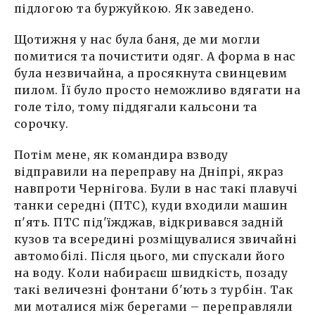
підлогою та буржуйкою. Як заведено.
Щотижня у нас була баня, де ми могли
помитися та почистити одяг. А форма в нас
була незвичайна, а просякнута свинцевим
пилом. Її було просто неможливо вдягати на
голе тіло, тому піддягали кальсони та
сорочку.
Потім мене, як командира взводу
відправили на переправу на Дніпрі, якраз
навпроти Чернігова. Були в нас такі плавучі
танки середні (ПТС), куди входили машин
п'ять. ПТС під'їжджав, відкривався задній
кузов та всередині розміщувалися звичайні
автомобілі. Після цього, ми спускали його
на воду. Коли набираєш швидкість, позаду
такі величезні фонтани б'ють з турбін. Так
ми моталися між берегами – переправляли