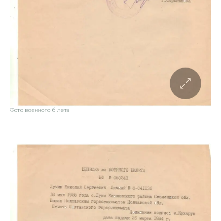
Фото воєнного білета