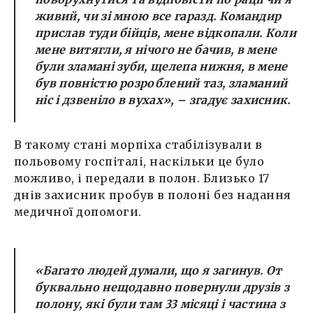
живий, чи зі мною все гаразд. Командир
прислав туди бійців, мене відкопали. Коли
мене витягли, я нічого не бачив, в мене
були зламані зуби, щелепа нижня, в мене
був повністю розроблений таз, зламаний
ніс і дзвеніло в вухах», – згадує захисник.
В такому стані морпіха стабілізували в
польовому госпіталі, наскільки це було
можливо, і передали в полон. Близько 17
днів захисник пробув в полоні без надання
медичної допомоги.
«Багато людей думали, що я загинув. От
буквально нещодавно повернули друзів з
полону, які були там 33 місяці і частина з