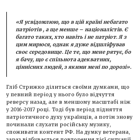
«Я усвідомлюю, що в цій країні небагато
патріотів , а ще менше – націоналістів. Є
багато таких, хто навіть і не патріот. Я з
цим мирюся, однак я дуже відшліфував
своє середовище. Це те, що мене рятує, бо
я бачу, що є спільнота адекватних,
ціннісних людей, з якими мені по дорозі».
Гліб Стрижко ділиться своїми думками, що
у певний період у нього було відчуття
реверсу назад, але в меншому масштабі ніж
у 2016-2017 році. Тоді був період підняття
патріотичного духу українців, а потім знову
починали слухати російську музику,
споживати контент РФ. На думку ветерана,
зараз відбувається повторення тієї ситуації,