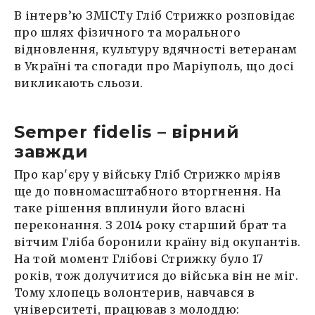
В інтерв’ю ЗМІСТу Гліб Стрижко розповідає
про шлях фізичного та морального
відновлення, культуру вдячності ветеранам
в Україні та спогади про Маріуполь, що досі
викликають сльози.
Semper fidelis – вірний
завжди
Про кар'єру у війську Гліб Стрижко мріяв
ще до повномасштабного вторгнення. На
таке рішення вплинули його власні
переконання. З 2014 року старший брат та
вітчим Гліба боронили країну від окупантів.
На той момент Глібові Стрижку було 17
років, тож долучитися до війська він не міг.
Тому хлопець волонтерив, навчався в
університеті, працював з молоддю: