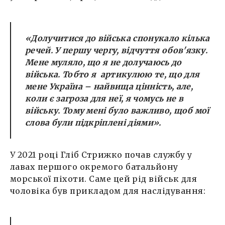
«Долучитися до війська спонукало кілька
речей. У першу чергу, відчуття обов'язку.
Мене муляло, що я не долучаюсь до
війська. Тобто я артикулюю те, що для
мене Україна – найвища цінність, але,
коли є загроза для неї, я чомусь не в
війську. Тому мені було важливо, щоб мої
слова були підкріплені діями».
У 2021 році Гліб Стрижко почав службу у
лавах першого окремого батальйону
морської піхоти. Саме цей рід військ для
чоловіка був прикладом для наслідування: