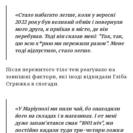
«Стало набагато легше, коли у вересні
2022 року був великий обмін і повернули
мого друга, я приїхав в місто, де він
перебував. Тоді він сказав мені: "Так, так,
цю всю х*рню ми пережили разом”. Мене
тоді відпустило, стало легше.
Після пережитого тіло теж реагувало на
зовнішні фактори, які іноді відкидали Гліба
Стрижка в спогади.
«У Маріуполі ми пили чай, бо знаходили
його на складах і в магазинах. І от мені
дуже запам'ятався смак “1001 ніч”, ми
постійно кидали туди три-чотири ложки