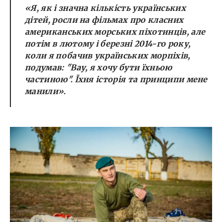
«Я, як і значна кількість українських
дітей, росли на фільмах про класних
американських морських піхотинців, але
потім в лютому і березні 2014-го року,
коли я побачив українських морпіхів,
подумав: "Вау, я хочу бути їхньою
частиною". Їхня історія та принципи мене
манили».