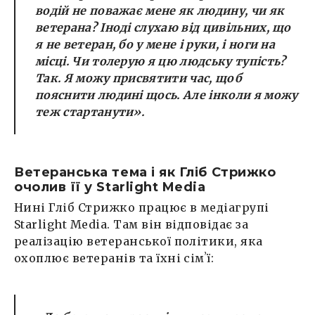
водій не поважає мене як людину, чи як
ветерана? Іноді слухаю від цивільних, що
я не ветеран, бо у мене і руки, і ноги на
місці. Чи толерую я цю людську тупість?
Так. Я можу присвятити час, щоб
пояснити людині щось. Але інколи я можу
теж стартанути».
Ветеранська тема і як Гліб Стрижко
очолив її у Starlight Media
Нині Гліб Стрижко працює в медіагрупі
Starlight Media. Там він відповідає за
реалізацію ветеранської політики, яка
охоплює ветеранів та їхні сімʼї: