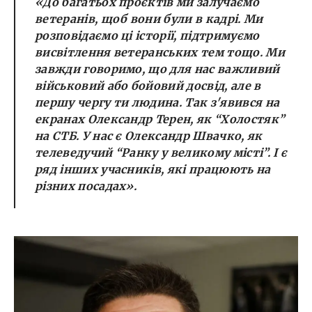
«До багатьох проєктів ми залучаємо
ветеранів, щоб вони були в кадрі. Ми
розповідаємо ці історії, підтримуємо
висвітлення ветеранських тем тощо. Ми
завжди говоримо, що для нас важливий
військовий або бойовий досвід, але в
першу чергу ти людина. Так з'явився на
екранах Олександр Терен, як “Холостяк”
на СТБ. У нас є Олександр Швачко, як
телеведучий “Ранку у великому місті”. І є
ряд інших учасників, які працюють на
різних посадах».