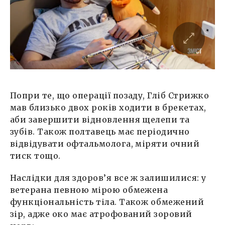
Попри те, що операції позаду, Гліб Стрижко
мав близько двох років ходити в брекетах,
аби завершити відновлення щелепи та
зубів. Також полтавець має періодично
відвідувати офтальмолога, міряти очний
тиск тощо.
Наслідки для здоров’я все ж залишилися: у
ветерана певною мірою обмежена
функціональність тіла. Також обмежений
зір, адже око має атрофований зоровий