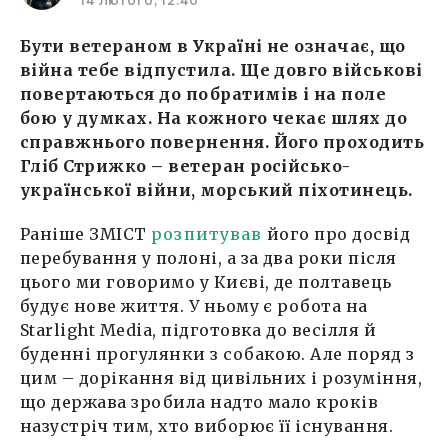
14 Лютого, 12:40
Бути ветераном в Україні не означає, що
війна тебе відпустила. Ще довго військові
повертаються до побратимів і на поле
бою у думках. На кожного чекає шлях до
справжнього повернення. Його проходить
Гліб Стрижко – ветеран російсько-
української війни, морський піхотинець.
Раніше ЗМІСТ
розпитував
його про досвід
перебування у полоні, а за два роки після
цього ми говоримо у Києві, де полтавець
будує нове життя. У ньому є робота на
Starlight Media, підготовка до весілля й
буденні прогулянки з собакою. Але поряд з
цим – дорікання від цивільних і розуміння,
що держава зробила надто мало кроків
назустріч тим, хто виборює її існування.