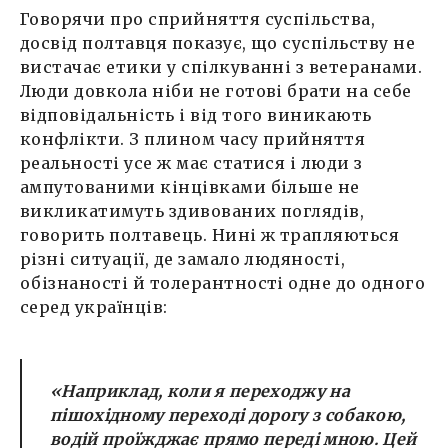
Говорячи про сприйняття суспільства,
досвід полтавця показує, що суспільству не
вистачає етики у спілкуванні з ветеранами.
Люди довкола ніби не готові брати на себе
відповідальність і від того виникають
конфлікти. З плином часу прийняття
реальності усе ж має статися і люди з
ампутованими кінцівками більше не
викликатимуть здивованих поглядів,
говорить полтавець. Нині ж трапляються
різні ситуації, де замало людяності,
обізнаності й толерантності одне до одного
серед українців:
«Наприклад, коли я переходжу на
пішохідному переході дорогу з собакою,
водій проїжджає прямо переді мною. Цей