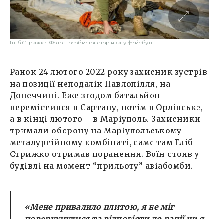
Гліб Стрижко. Фото з особистої сторінки у фейсбуці
Ранок 24 лютого 2022 року захисник зустрів
на позиції неподалік Павлопілля, на
Донеччині. Вже згодом батальйон
перемістився в Сартану, потім в Орлівське,
а в кінці лютого – в Маріуполь. Захисники
тримали оборону на Маріупольському
металургійному комбінаті, саме там Гліб
Стрижко отримав поранення. Воїн стояв у
будівлі на момент “прильоту” авіабомби.
«Мене привалило плитою, я не міг
поворухнутися та відповісти по рації чи я