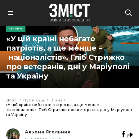
ВІЙНА
«У цій країні небагато
патріотів, а ще менше –
націоналістів». Гліб Стрижко
про ветеранів, дні у Маріуполі
та Україну
>
>
>
ЗМІСТ
Публікації
Війна
«У цій країні небагато патріотів, а ще менше –
націоналістів». Гліб Стрижко про ветеранів, дні у Маріуполі
та Україну
Альона Ягольник