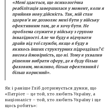
«Мені здається, що психологічна
реабілітація завершилася у момент, коли я
прийняв нову дійсність. Так, мій стан
здоров'я не дозволяє мені бути у війську
ефективним там, де я хочу бути. Не
проблема служити у війську з групою
інвалідності. Але чи буду я відчувати
драйв від тої служби, якщо я буду в
якихось інших структурних підрозділах? Є
висока ймовірність, що ні. Тому я ухвалив
рішення вибрати сферу, де я буду більш
фаховим, можливо, більш ефективний і
більш корисний».
Як і раніше Гліб дотримується думки, що
«Патріот – це той, хто любить Україну, а
націоналіст – той, хто любить Україну і ще
щось робить»: