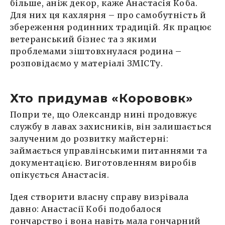
більше, аніж декор, каже Анастасія Коба.
Для них ця кахлярня – про самобутність й
збереження родинних традицій. Як працює
ветеранський бізнес та з якими
проблемами зіштовхнулася родина –
розповідаємо у матеріалі ЗМІСТу.
Хто придумав «Корововк»
Попри те, що Олександр нині продовжує
службу в лавах захисників, він залишається
залученим до розвитку майстерні:
займається управлінськими питаннями та
документацією. Виготовленням виробів
опікується Анастасія.
Ідея створити власну справу визрівала
давно: Анастасії Кобі подобалося
гончарство і вона навіть мала гончарний