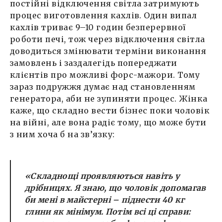
постійні відключення світла затримують
процес виготовлення кахлів. Один випал
кахлів триває 9–10 годин безперервної
роботи печі, тож через відключення світла
доводиться змінювати терміни виконання
замовлень і заздалегідь попереджати
клієнтів про можливі форс-мажори. Тому
зараз подружжя думає над становленням
генератора, аби не зупиняти процес. Жінка
каже, що складно вести бізнес поки чоловік
на війні, але вона радіє тому, що може бути
з ним хоча б на зв’язку:
«Складнощі проявляються навіть у
дрібницях. Я знаю, що чоловік допомагав
би мені в майстерні – піднести 40 кг
глини як мінімум. Потім всі ці справи: