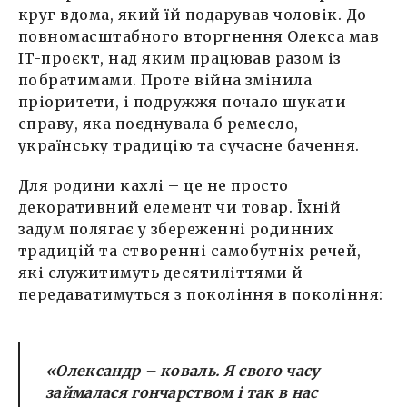
круг вдома, який їй подарував чоловік. До
повномасштабного вторгнення Олекса мав
IT-проєкт, над яким працював разом із
побратимами. Проте війна змінила
пріоритети, і подружжя почало шукати
справу, яка поєднувала б ремесло,
українську традицію та сучасне бачення.
Для родини кахлі – це не просто
декоративний елемент чи товар. Їхній
задум полягає у збереженні родинних
традицій та створенні самобутніх речей,
які служитимуть десятиліттями й
передаватимуться з покоління в покоління:
«Олександр – коваль. Я свого часу
займалася гончарством і так в нас