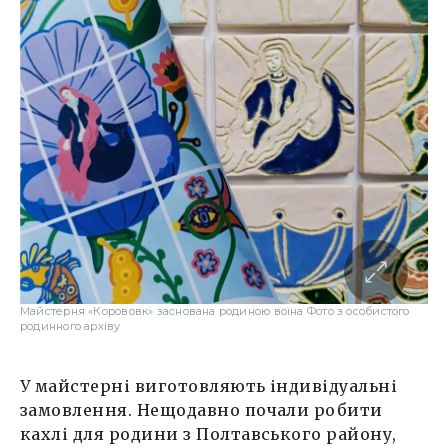
Майстерня «Корововк» заснована родиною воїна Фото з особистого
родинного архіву
У майстерні виготовляють індивідуальні
замовлення. Нещодавно почали робити
кахлі для родини з Полтавського району,