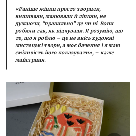
«Раніше жінки просто творили,
вишивали, малювали й ліпили, не
думаючи, “правильно” це чи ні. Вони
робили так, як відчували. Я розумію, що
те, що я роблю – це не якісь художні
мистецькі твори, а моє бачення і я маю
сміливість його показувати», – каже
майстриня.