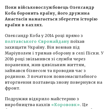
Поки військовослужбовець Олександр
Коба боронить країну, його дружина
Анастасія намагається зберегти історію
країни в кахлях.
Олександр Коба у 2014 році прямо з
полтавського Євромайдану
поїхав
захищати Україну. Він воював під
Маріуполем і тримав оборону в селі Піски. У
2016 році звільнився зі служби через
поранення, жив цивільним життям,
займався бізнесом та проводив час з
родиною. З початком повномасштабного
вторгнення полтавець знову повернувся на
фронт.
Подружжя відкрило майстерню з
виробництва кахлів
«Корововк»
. Це