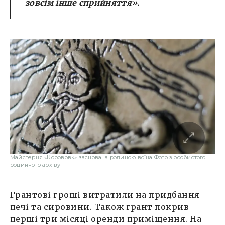
зовсім інше сприйняття»
.
Майстерня «Корововк» заснована родиною воїна Фото з особистого
родинного архіву
Грантові гроші витратили на придбання
печі та сировини. Також грант покрив
перші три місяці оренди приміщення. На