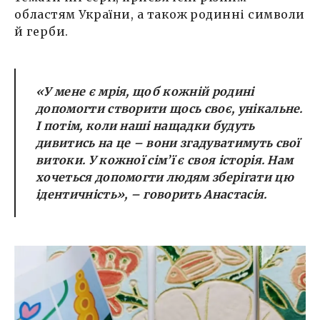
областям України, а також родинні символи
й герби.
«У мене є мрія, щоб кожній родині
допомогти створити щось своє, унікальне.
І потім, коли наші нащадки будуть
дивитись на це – вони згадуватимуть свої
витоки. У кожної сім’ї є своя історія. Нам
хочеться допомогти людям зберігати цю
ідентичність», – говорить Анастасія.