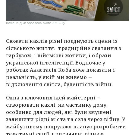
Кахлі від «Корововк» Фото ЗМІСТу
Сюжети кахлів різні поєднують сцени із
сільського життя. традиційне сватання з
гарбузом, і військові мотиви, і образи
української інтелігенції. Водночас у
роботах Анастасія Коба хоче показати і
реальність, у якій ми живемо –
відключення світла, буденність війни.
Одна з ключових ідей майстерні –
створювати кахлі, як частинку дому,
особливо для людей, які були змушені
залишити рідні міста та села через війну. У
майбутньому подружжя планує розробляти
тематичні серії, присвячені різним