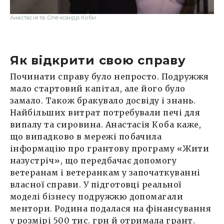
Анастасія та Олександр Коби
Як відкрити свою справу
Починати справу було непросто. Подружжя
мало стартовий капітал, але його було
замало. Також бракувало досвіду і знань.
Найбільших витрат потребували печі для
випалу та сировина. Анастасія Коба каже,
що випадково в мережі побачила
інформацію про грантову програму «Жити
назустріч», що передбачає допомогу
ветеранам і ветеранкам у започаткуванні
власної справи. У підготовці реальної
моделі бізнесу подружжю допомагали
ментори. Родина подалася на фінансування
у розмірі 500 тис. грн й отримала грант.