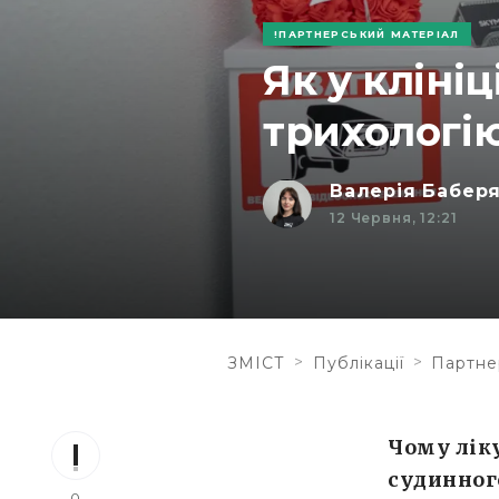
ПАРТНЕРСЬКИЙ МАТЕРІАЛ
Як у кліні
трихологію
Валерія Бабер
12 Червня, 12:21
>
>
ЗМІСТ
Публікації
Партне
Чому ліку
судинного
0