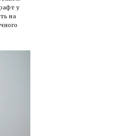
рафт у
ть на
ичного