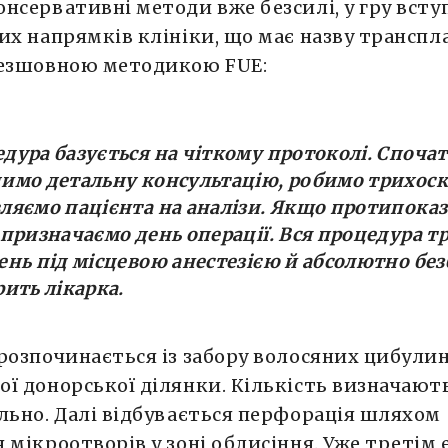
нсервативні методи вже безсилі, у гру всту
их напрямків клініки, що має назву транспл
безшовною методикою FUE:
дура базується на чіткому протоколі. Споча
имо детальну консультацію, робимо трихоск
ляємо пацієнта на аналізи. Якщо протипока
 призначаємо день операції. Вся процедура т
ень під місцевою анестезією й абсолютно без
рить лікарка.
розпочинається із забору волосяних цибулин
ї донорської ділянки. Кількість визначают
льно. Далі відбувається перфорація шляхом
 мікроотворів у зоні облисіння. Уже третім