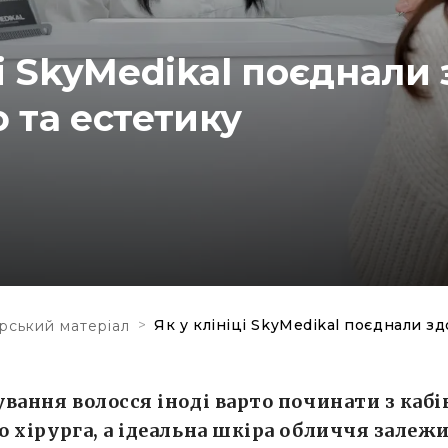
ці SkyMedikal поєднали 
 та естетику
я
>
Як у клініці SkyMedikal поєднали зд
рський матеріал
вання волосся іноді варто починати з кабі
 хірурга, а ідеальна шкіра обличчя залежи