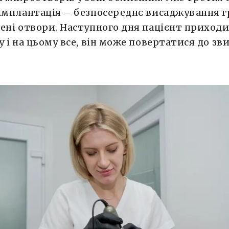
імплантація – безпосереднє висаджування г
ені отвори. Наступного дня пацієнт приходи
у і на цьому все, він може повертатися до зв