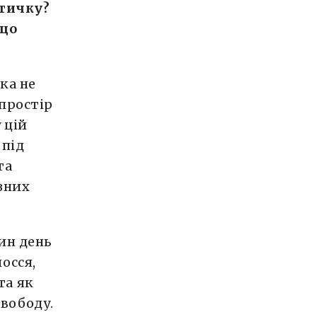
етичку?
 що
ка не
простір
 цій
 під
та
ізних
дин день
осся,
та як
вободу.