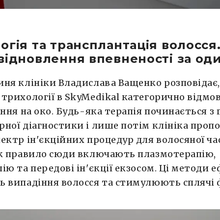
огія та трансплантація волосся.
відновлення впевненості за од
ня клініки Владислава Ващенко розповідає,
трихології в SkyMedikal категорично відм
ання на око. Будь-яка терапія починається з 
ної діагностики і лише потім клініка проп
ектр ін'єкційних процедур для волосяної ч
Як правило сюди включають плазмотерапію,
ію та передові ін'єкції екзосом. Ці методи
 випадіння волосся та стимулюють сплячі 