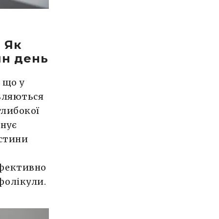
 Як
ин день
 що у
овляються
глибокої
онує
астини
 ефективно
фолікули.