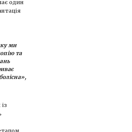
пає один
антація
тку ми
опію та
зань
риває
болісна»,
 із
ь
 етапом