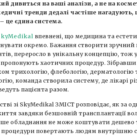
кий дивиться на ваші аналізи, а не на косм
медичні тренди дедалі частіше нагадують,
– це єдина система.
SkyMedikal
впевнені, що медицина та естети
снувати окремо. Бажання створити зручний 
нтів, переросло в унікальну концепцію, тож у
е пропонують хаотичних процедур. Зібравши
ом трихологію, флебологію, дерматологію 
гію, команда створила систему, де лікарі р
ведуть пацієнта разом.
стві зі SkyMedikal ЗМІСТ розповідає, як за о
иття завдяки безшовній трансплантації вол
оше обладнання не може коштувати дешево 
і процедури повертають людям внутрішню с