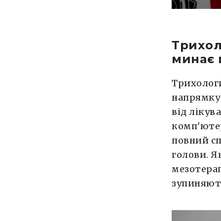
Трихол
минає 
Трихологи
напрямку 
від лікув
комп'ютер
повний сп
голови. 
мезотерап
зупиняють