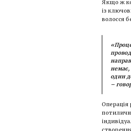
Якщо ж ко
із ключов
волосся 
«Проце
провод
направ
немає,
один д
– гово
Операція 
потилично
індивідуа
створення