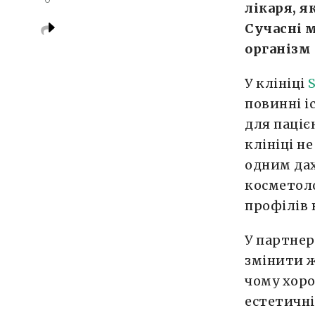
лікаря, я
Сучасні 
організм 
У клініці
повинні і
для паціє
клініці н
одним дах
косметоло
профілів 
У партнер
змінити ж
чому хор
естетичн