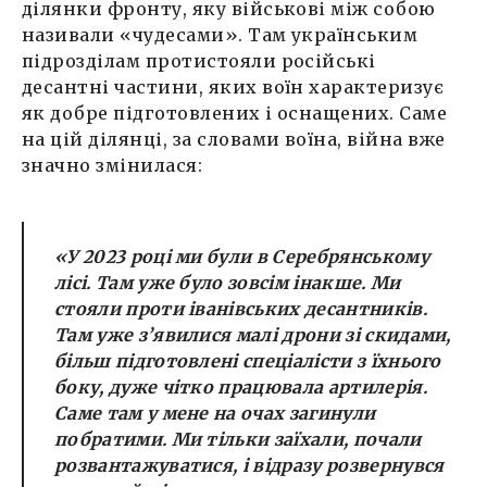
ділянки фронту, яку військові між собою
називали «чудесами». Там українським
підрозділам протистояли російські
десантні частини, яких воїн характеризує
як добре підготовлених і оснащених. Саме
на цій ділянці, за словами воїна, війна вже
значно змінилася:
«У 2023 році ми були в Серебрянському
лісі. Там уже було зовсім інакше. Ми
стояли проти іванівських десантників.
Там уже з’явилися малі дрони зі скидами,
більш підготовлені спеціалісти з їхнього
боку, дуже чітко працювала артилерія.
Саме там у мене на очах загинули
побратими. Ми тільки заїхали, почали
розвантажуватися, і відразу розвернувся