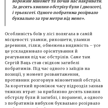
ворожий міномет та почав нас накривати.
За десять хвилин обстрілу були і двохсоті,
і трьохсоті. Одного побратима розірвало
буквально за три метри від мене».
Особливість боїв у лісі полягала в самій
місцевості: уламки, рикошети, уламки
деревини, гілки, обмежена видимість – усе
це ускладнювало орієнтування й
реагування під час обстрілів. Саме там
Сергій Ваць став свідком загибелі
побратимів. Під час одного з заїздів на
позиції, у момент розвантаження,
противник розгорнув мінометний обстріл.
За короткий проміжок часу підрозділ зазнав
тяжких втрат: за приблизно десять хвилин
обстрілу були й загиблі, і поранені, а одного
з побратимів вибухом буквально розірвало