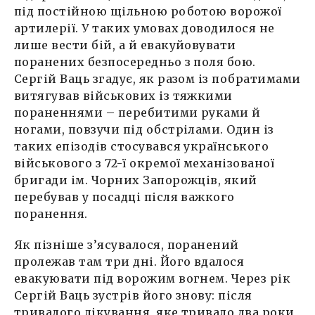
під постійною щільною роботою ворожої
артилерії. У таких умовах доводилося не
лише вести бій, а й евакуйовувати
поранених безпосередньо з поля бою.
Сергій Ваць згадує, як разом із побратимами
витягував військових із тяжкими
пораненнями – перебитими руками й
ногами, повзучи під обстрілами. Один із
таких епізодів стосувався українського
військового з 72-ї окремої механізованої
бригади ім. Чорних Запорожців, який
перебував у посадці після важкого
поранення.
Як пізніше з’ясувалося, поранений
пролежав там три дні. Його вдалося
евакуювати під ворожим вогнем. Через рік
Сергій Ваць зустрів його знову: після
тривалого лікування, яке тривало два роки