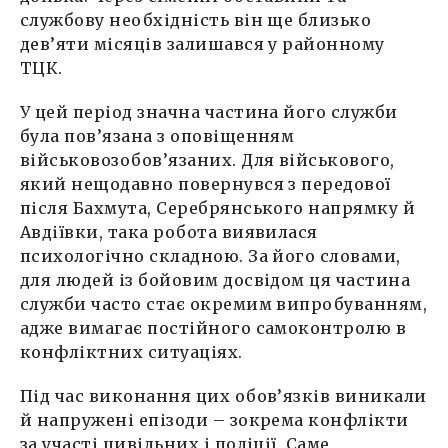
службову необхідність він ще близько
дев’яти місяців залишався у районному
ТЦК.
У цей період значна частина його служби
була пов’язана з оповіщенням
військовозобов’язаних. Для військового,
який нещодавно повернувся з передової
після Бахмута, Серебрянського напрямку й
Авдіївки, така робота виявилася
психологічно складною. За його словами,
для людей із бойовим досвідом ця частина
служби часто стає окремим випробуванням,
адже вимагає постійного самоконтролю в
конфліктних ситуаціях.
Під час виконання цих обов’язків виникали
й напружені епізоди – зокрема конфлікти
за участі цивільних і поліції. Саме