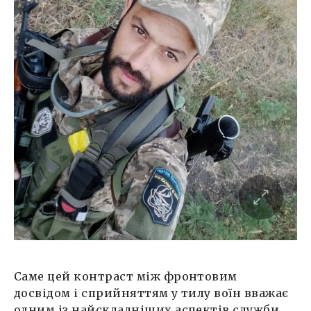
Саме цей контраст між фронтовим
досвідом і сприйняттям у тилу воїн вважає
одним із найскладніших аспектів служби