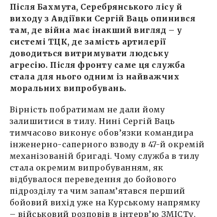
Після Бахмута, Серебрянського лісу й
виходу з Авдіївки Сергій Ваць опинився
там, де війна має інакший вигляд – у
системі ТЦК, де замість артилерії
доводиться витримувати людську
агресію. Після фронту саме ця служба
стала для нього одним із найважчих
моральних випробувань.
Вірність побратимам не дали йому
залишитися в тилу. Нині Сергій Ваць
тимчасово виконує обов’язки командира
інженерно-саперного взводу в 47-й окремій
механізованій бригаді. Чому служба в тилу
стала окремим випробуванням, як
відбувалося переведення до бойового
підрозділу та чим запам’ятався перший
бойовий вихід уже на Курському напрямку
– військовий розповів в інтерв’ю ЗМІСТу.