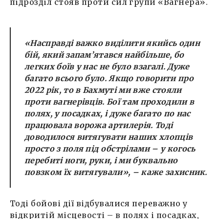
підрозділ стояв проти сил групи «Вагнера».
«Насправді важко виділити якийсь один
бій, який запам’ятався найбільше, бо
легких боїв у нас не було взагалі. Дуже
багато всього було. Якщо говорити про
2022 рік, то в Бахмуті ми вже стояли
проти вагнерівців. Бої там проходили в
полях, у посадках, і дуже багато по нас
працювала ворожа артилерія. Тоді
доводилося витягувати наших хлопців
просто з поля під обстрілами – у когось
перебиті ноги, руки, і ми буквально
повзком їх витягували», – каже захисник.
Тоді бойові дії відбувалися переважно у
відкритій місцевості – в полях і посадках,