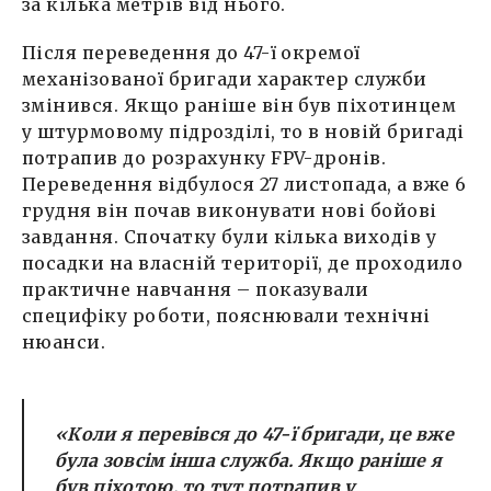
за кілька метрів від нього.
Після переведення до 47-ї окремої
механізованої бригади характер служби
змінився. Якщо раніше він був піхотинцем
у штурмовому підрозділі, то в новій бригаді
потрапив до розрахунку FPV-дронів.
Переведення відбулося 27 листопада, а вже 6
грудня він почав виконувати нові бойові
завдання. Спочатку були кілька виходів у
посадки на власній території, де проходило
практичне навчання – показували
специфіку роботи, пояснювали технічні
нюанси.
«Коли я перевівся до 47-ї бригади, це вже
була зовсім інша служба. Якщо раніше я
був піхотою, то тут потрапив у