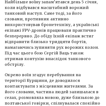
Найбільше воїну запам’ятався день 5 січня,
коли відбувався масштабний ворожий
танковий наступ. Саме тоді, за його
словами, противник активно
використовував бронетехніку, а українські
екіпажі FPV-дронів працювали практично
безперервно. До обіду їхній екіпаж встиг
відправити близько тридцяти бортів,
намагаючись зупиняти рух ворожих колон.
Під час цього бою Сергій Ваць також
отримав контузію внаслідок танкового
обстрілу.
Окремо воїн згадує перебування на
території Курщини, де доводилося
контактувати з місцевими жителями. За
його словами, частина людей залишалася в
селах, розмовляла мовою, дуже близькою до
полтавської говірки, спілкувалася спокійно