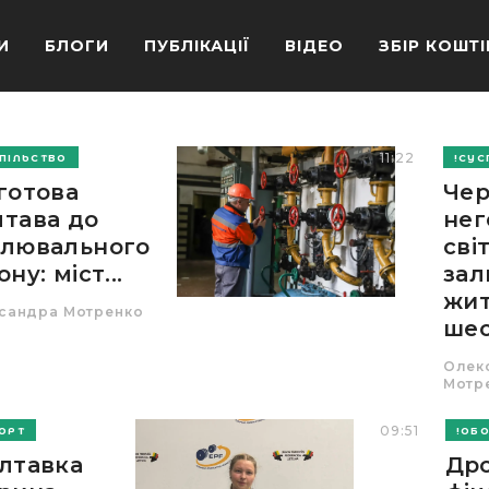
И
БЛОГИ
ПУБЛІКАЦІЇ
ВІДЕО
ЗБІР КОШТІ
11:22
ПІЛЬСТВО
СУС
готова
Чер
тава до
нег
алювального
сві
ону: міст...
за
жит
сандра Мотренко
шес
Олек
Мотр
09:51
ОРТ
ОБ
лтавка
Др