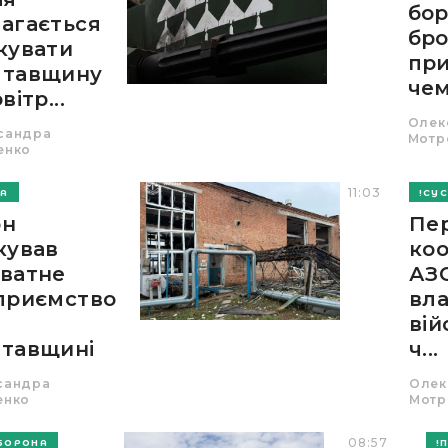
бор
агається
бр
кувати
пр
лтавщину
чем
вітр...
Олек
сандра
Мотр
енко
11:03
НА
СУС
он
Пе
кував
ко
ватне
АЗС
приємство
вла
вій
тавщині
ч...
сандра
Олек
енко
Мотр
08:57
БОРОНА
П