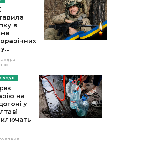
К
тавила
пку в
йже
торарічних
...
сандра
енко
З ВОДИ
рез
арію на
догоні у
лтаві
дключать
ксандра