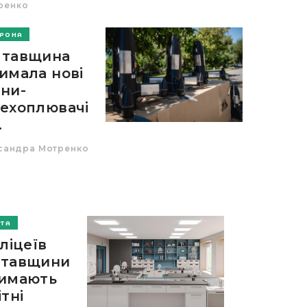
ренко
РОНА
лтавщина
имала нові
ни-
ехоплювачі
.
сандра Мотренко
ІТА
 ліцеїв
тавщини
имають
ітні