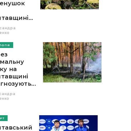
ленушок
тавщині...
сандра
енко
ЛОГІЯ
ез
мальну
ку на
тавщині
гнозують...
сандра
енко
РТ
лтавський