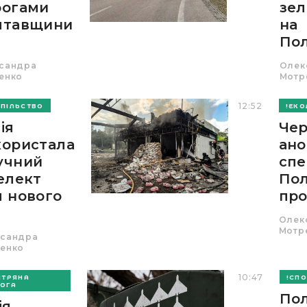
рогами
зе
лтавщини
на
Пол
сандра
Олек
енко
Мотр
12:52
ПІЛЬСТВО
ЕКО
ія
Чер
користала
ано
учний
спе
елект
Пол
я нового
про
Олек
Мотр
сандра
енко
10:47
ІТРЯНА
СПО
ОГА
По
ія