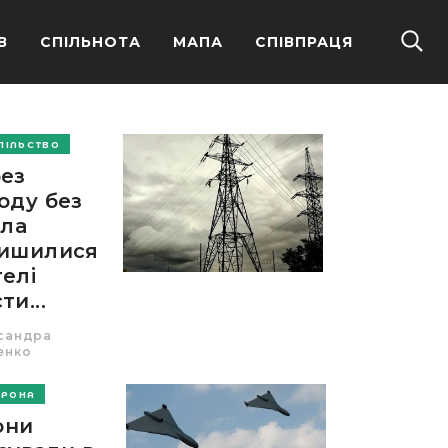
В
СПІЛЬНОТА
МАПА
СПІВПРАЦЯ
ПІЛЬСТВО
ез
оду без
тла
лишилися
елі
ти...
сандра
енко
ОРОНА
они