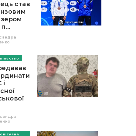
ець став
онзовим
изером
п...
сандра
енко
ПІЛЬСТВО
редавав
ординати
 і
сної
ськової
сандра
енко
ОВІТРЯНА