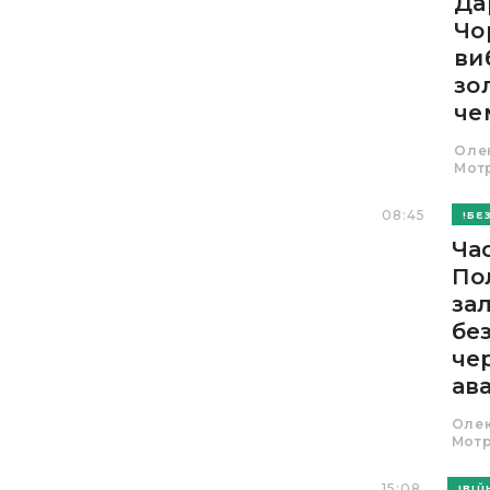
Да
Чо
ви
зо
че
Оле
Мот
08:45
БЕ
Ча
По
за
бе
че
ава
Оле
Мот
15:08
ВІЙ