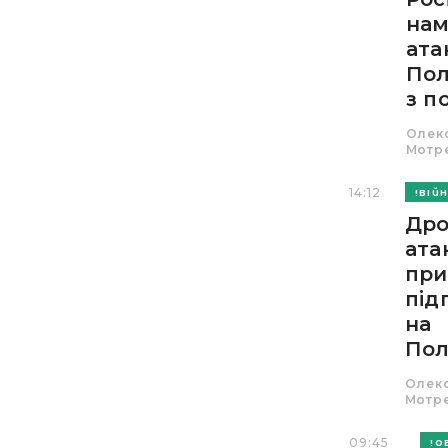
нам
ата
По
з по
Олек
Мотр
14:12
ВІЙ
Др
ата
при
під
на
Пол
Олек
Мотр
09:45
О