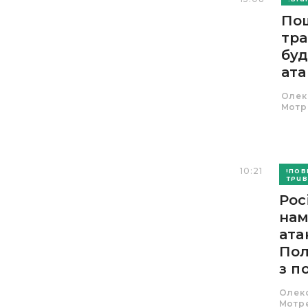
По
тра
буд
ата
Олек
Мотр
10:21
ПОВ
ТРИВ
Рос
нам
ата
По
з по
Олек
Мотр