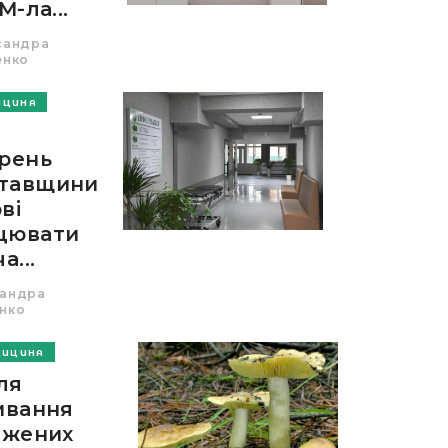
M-ла...
сандра
енко
ИЦИНА
арень
тавщини
ві
цювати
а...
андра
нко
ДИЦИНА
ля
ивання
ажених