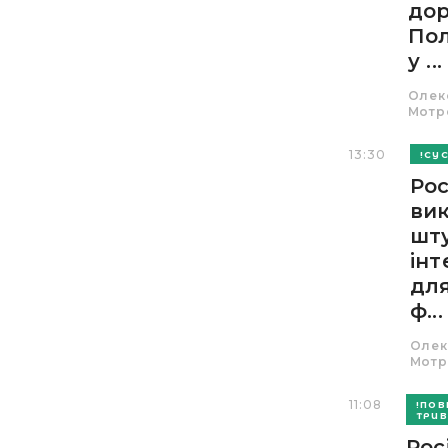
до
По
у ...
Олек
Мотр
13:30
СУС
Рос
ви
шт
інт
дл
ф...
Олек
Мотр
11:08
ПОВ
ТРИВ
Рос