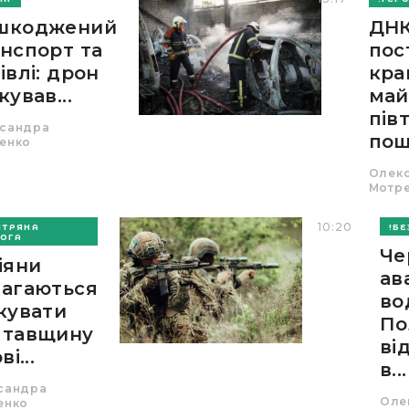
шкоджений
ДН
нспорт та
пос
івлі: дрон
кра
кував...
ма
пів
сандра
пошу
енко
Олек
Мотр
10:20
ІТРЯНА
БЕ
ОГА
Че
іяни
ав
агаються
во
кувати
По
лтавщину
ві
ві...
в...
сандра
Оле
енко