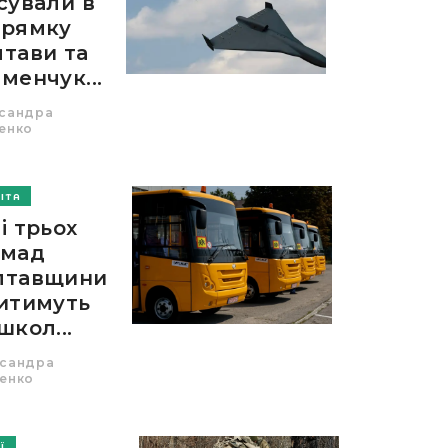
сували в
прямку
тави та
менчук...
сандра
енко
ІТА
і трьох
омад
лтавщини
итимуть
школ...
сандра
енко
Ї