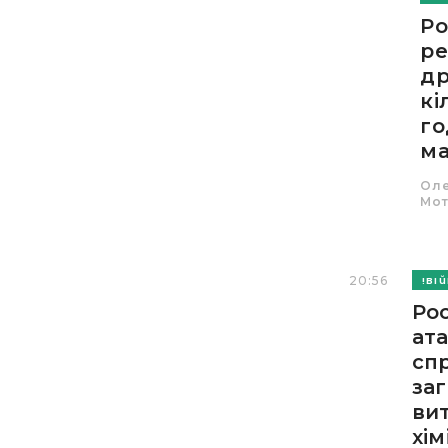
Ро
ре
д
кі
го
ма
Ол
Мот
20:56
ВІ
Ро
ат
сп
за
ви
хімі