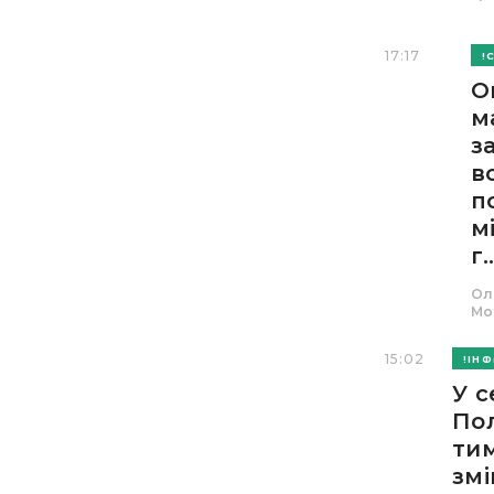
17:17
О
м
з
в
п
м
г..
Ол
Мо
15:02
ІН
У с
По
ти
змі