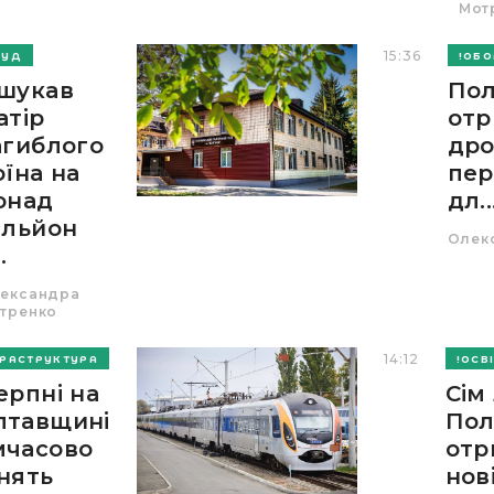
Мот
15:36
СУД
ОБО
шукав
По
атір
отр
агиблого
дро
оїна на
пер
онад
дл..
ільйон
Олек
.
ександра
тренко
14:12
ФРАСТРУКТУРА
ОСВ
ерпні на
Сім
лтавщині
Пол
мчасово
отр
нять
нов