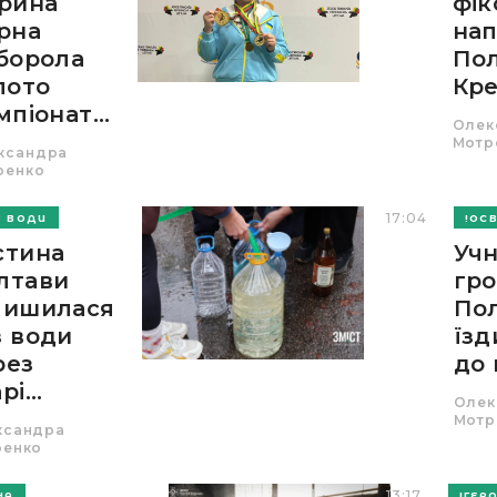
рина
фік
рна
на
борола
Пол
лото
Кре
мпіонат...
Олек
Мотр
ксандра
ренко
17:04
З ВОДИ
ОСВ
стина
Учн
лтави
гр
лишилася
По
з води
їзд
рез
до 
рі...
Олек
Мотр
ксандра
ренко
13:17
НА
ГЕРО