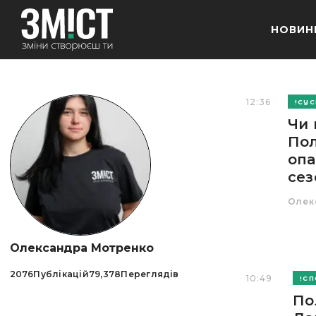
НОВИН
12:36
СУС
Чи 
Пол
оп
сез
Олек
Олександра Мотренко
2076
Публікацій
79,378
Переглядів
10:49
СП
По