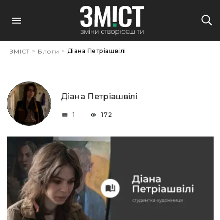
>
>
Діана Петріашвілі
ЗМІСТ
Блоги
Діана Петріашвілі
1
172