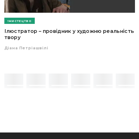
МИСТЕЦТВО
Ілюстратор – провідник у художню реальність
твору
Діана Петріашвілі