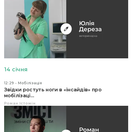
14 січня
12:29
Мобілізація
Звідки ростуть ноги в «інсайдів» про
мобілізаці...
Роман Істомін