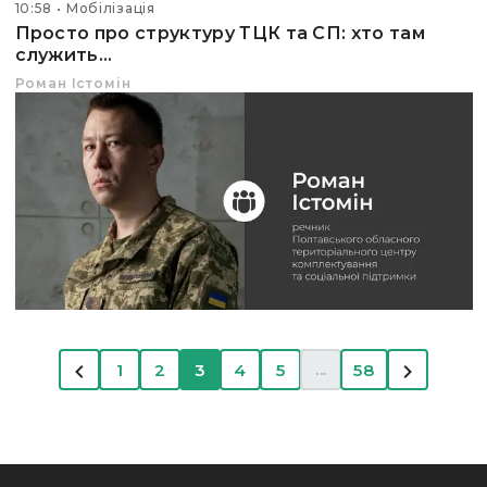
10:58
Мобілізація
Просто про структуру ТЦК та СП: хто там
служить...
Роман Істомін
...
1
2
3
4
5
58