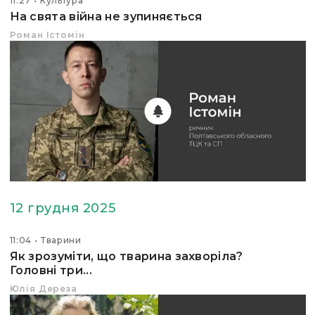
11:27
Культура
На свята війна не зупиняється
Роман Істомін
12 грудня 2025
11:04
Тварини
Як зрозуміти, що тварина захворіла?
Головні три...
Юлія Дереза