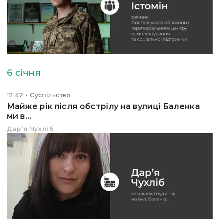
6 січня
12:42
Суспільство
Майже рік після обстрілу на вулиці Баленка
ми в...
Дарʼя Чухліб