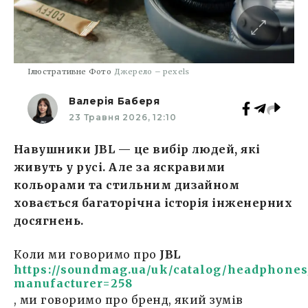
Ілюстративне Фото
Джерело – pexels
Валерія Баберя
23 Травня 2026, 12:10
Навушники JBL — це вибір людей, які
живуть у русі. Але за яскравими
кольорами та стильним дизайном
ховається багаторічна історія інженерних
досягнень.
Коли ми говоримо про
JBL
https://soundmag.ua/uk/catalog/headphones
manufacturer=258
, ми говоримо про бренд, який зумів