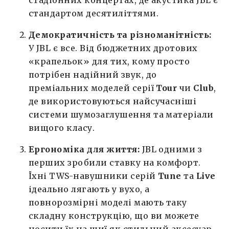
стадіонних концертах, де акустика JBL є
стандартом десятиліттями.
Демократичність та різноманітність:
У JBL є все. Від бюджетних дротових
«крапельок» для тих, кому просто
потрібен надійний звук, до
преміальних моделей серії
Tour
чи
Club
,
де використовуються найсучасніші
системи шумозаглушення та матеріали
вищого класу.
Ергономіка для життя:
JBL одними з
перших зробили ставку на комфорт.
Їхні TWS-навушники серій
Tune
та
Live
ідеально лягають у вухо, а
повнорозмірні моделі мають таку
складну конструкцію, що ви можете