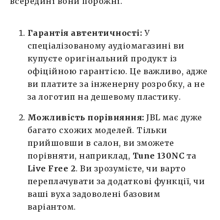
всередині вони порожні.
Гарантія автентичності:
У
спеціалізованому аудіомагазині ви
купуєте оригінальний продукт із
офіційною гарантією. Це важливо, адже
ви платите за інженерну розробку, а не
за логотип на дешевому пластику.
Можливість порівняння:
JBL має дуже
багато схожих моделей. Тільки
прийшовши в салон, ви зможете
порівняти, наприклад,
Tune 130NC
та
Live Free 2
. Ви зрозумієте, чи варто
переплачувати за додаткові функції, чи
ваші вуха задоволені базовим
варіантом.