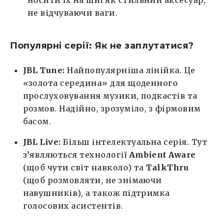
носити їх на шиї як стильний аксесуар,
не відчуваючи ваги.
Популярні серії: Як не заплутатися?
JBL Tune:
Найпопулярніша лінійка. Це
«золота середина» для щоденного
прослуховування музики, подкастів та
розмов. Надійно, зрозуміло, з фірмовим
басом.
JBL Live:
Більш інтелектуальна серія. Тут
з’являються технології
Ambient Aware
(щоб чути світ навколо) та
TalkThru
(щоб розмовляти, не знімаючи
навушників), а також підтримка
голосових асистентів.