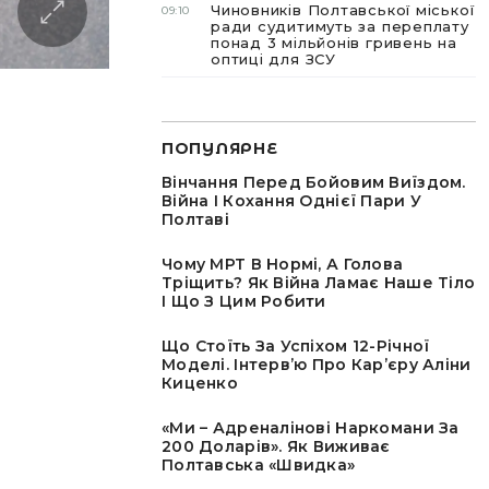
Чиновників Полтавської міської
09:10
ради судитимуть за переплату
понад 3 мільйонів гривень на
оптиці для ЗСУ
ПОПУЛЯРНЕ
Вінчання Перед Бойовим Виїздом.
Війна І Кохання Однієї Пари У
Полтаві
Чому МРТ В Нормі, А Голова
Тріщить? Як Війна Ламає Наше Тіло
І Що З Цим Робити
Що Стоїть За Успіхом 12-Річної
Моделі. Інтервʼю Про Карʼєру Аліни
Киценко
«Ми – Адреналінові Наркомани За
200 Доларів». Як Виживає
Полтавська «швидка»