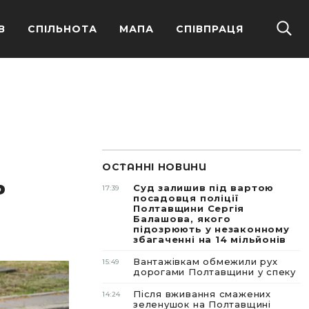
В
СПІЛЬНОТА
МАПА
СПІВПРАЦЯ
ОСТАННІ НОВИНИ
ь
Суд залишив під вартою
17:39
посадовця поліції
Полтавщини Сергія
Балашова, якого
підозрюють у незаконному
збагаченні на 14 мільйонів
Вантажівкам обмежили рух
15:49
дорогами Полтавщини у спеку
Після вживання смажених
14:24
зеленушок на Полтавщині