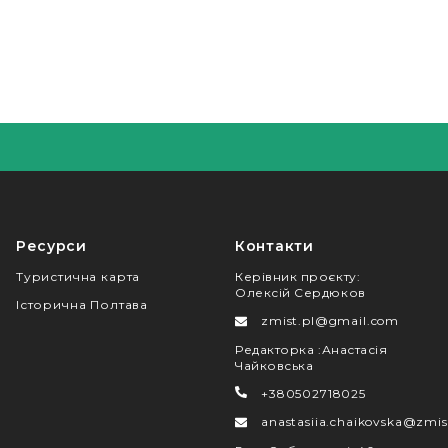
Ресурси
Контакти
Туристична карта
Керівник проєкту
:
Олексій Сердюков
Історична Полтава
zmist.pl@gmail.com
Редакторка
:
Анастасія
Чайковська
+380502718025
anastasiia.chaikovska@zmis