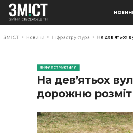
НОВИН
>
>
>
На дев’ятьох 
ЗМІСТ
Новини
Інфраструктура
ІНФРАСТРУКТУРА
На дев’ятьох ву
дорожню розміт