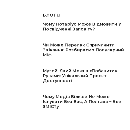
БЛОГИ
Чому Нотаріус Може Відмовити У
Посвідченні Заповіту?
Чи Може Переляк Спричинити
Заїкання: Розбираємо Популярний
Міф
Музей, Який Можна «побачити»
Руками: Унікальний Проєкт
Доступності
Чому Медіа Більше Не Може
Існувати Без Вас, А Полтава – Без
ЗМІСТу