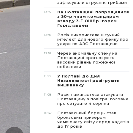
зафіксували отруєння грибами
На Полтавщині попрощалися
13:35
з 30-річним командиром
взводу 3-ї ОШБр Ігорем
Горіславцем
Росія використала штучний
13:30
інтелект для нового фейку про
удари по АЗС Полтавщини
Через аномальну спеку на
12:52
Полтавщині прогнозують
високий рівень пожежної
небезпеки
У Полтаві до Дня
11:59
Незалежності розігрують
вишиванку
Росія намагається атакувати
11:08
Полтавщину з повітря: головне
про ситуацію 4 серпня
Полтавський борець став
10:47
бронзовим призером
чемпіонату світу серед кадетів
до 17 років