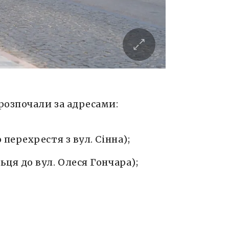
розпочали за адресами:
 перехрестя з вул. Сінна);
ьця до вул. Олеся Гончара);