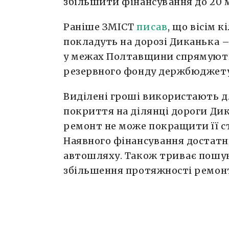
збільшити фінансування до 20 м
Раніше ЗМІСТ
писав
, що вісім 
покладуть на дорозі Диканька –
у межах Полтавщини спрямують 
резервного фонду держбюджету
Виділені гроші використають д
покриття на ділянці дороги Ди
ремонт не може покращити її ст
Наявного фінансування достатн
автошляху. Також триває пошук
збільшення протяжності ремон