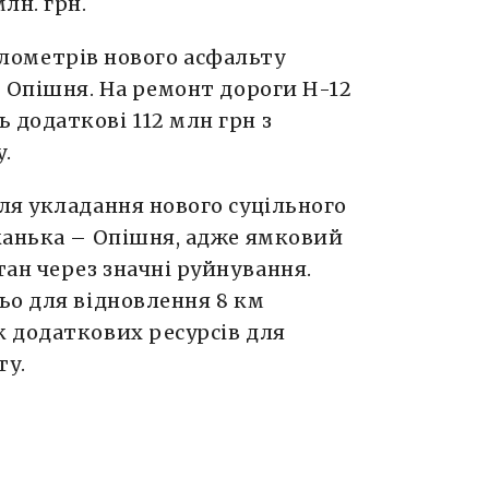
лн. грн.
кілометрів нового асфальту
 Опішня. На ремонт дороги Н-12
додаткові 112 млн грн з
.
ля укладання нового суцільного
канька – Опішня, адже ямковий
ан через значні руйнування.
ьо для відновлення 8 км
 додаткових ресурсів для
ту.