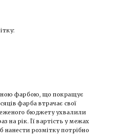
ітку:
ивною фарбою, що покращує
сяців фарба втрачає свої
меженого бюджету ухвалили
 на рік. Її вартість у межах
об нанести розмітку потрібно