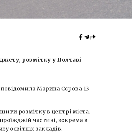
жету, розмітку у Полтаві
 повідомила Марина Сєрова 13
шити розмітку в центрі міста.
 проїжджій частині, зокрема в
зу освітніх закладів.