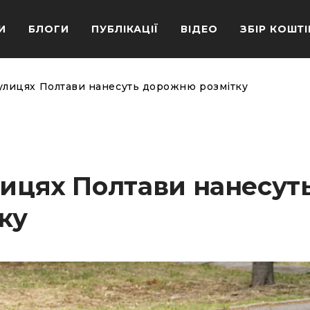
И
БЛОГИ
ПУБЛІКАЦІЇ
ВІДЕО
ЗБІР КОШТІ
вулицях Полтави нанесуть дорожню розмітку
лицях Полтави нанесут
ку