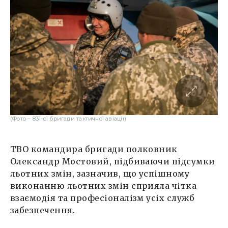
(Фото – 831-ої бригади тактичної авіації)
ТВО командира бригади полковник
Олександр Мостовий, підбиваючи підсумки
льотних змін, зазначив, що успішному
виконанню льотних змін сприяла чітка
взаємодія та професіоналізм усіх служб
забезпечення.