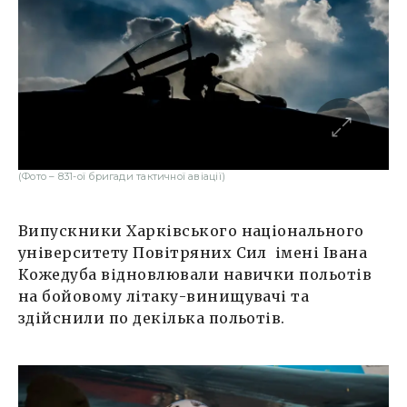
(Фото – 831-ої бригади тактичної авіації)
Випускники Харківського національного
університету Повітряних Сил імені Івана
Кожедуба відновлювали навички польотів
на бойовому літаку-винищувачі та
здійснили по декілька польотів.