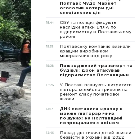
Полтаві: Чудо Маркет
оголосив чотири дні
спеціальних цін
СБУ та поліція фіксують
15:44
наслідки атаки БпЛА по
підприємству в Полтавському
районі
Полтавську компанію визнали
15:32
кращим виробником
мінеральних вод року
Пошкоджений транспорт та
15:08
будівлі: дрон атакував
підприємство Полтавщини
У Полтаві планують витратити
14:26
півтора мільйона гривень на
ремонт класу початкової
школи
ДНК поставила крапку в
13:17
майже півторарічних
пошуках: на Полтавщині
попрощалися з воїном
Понад дві тисячі дітей зникли
12:46
безвісти в Україні від 2022