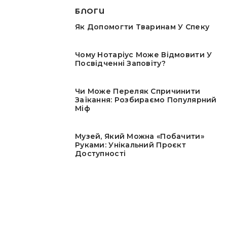
БЛОГИ
Як Допомогти Тваринам У Спеку
Чому Нотаріус Може Відмовити У
Посвідченні Заповіту?
Чи Може Переляк Спричинити
Заїкання: Розбираємо Популярний
Міф
Музей, Який Можна «побачити»
Руками: Унікальний Проєкт
Доступності