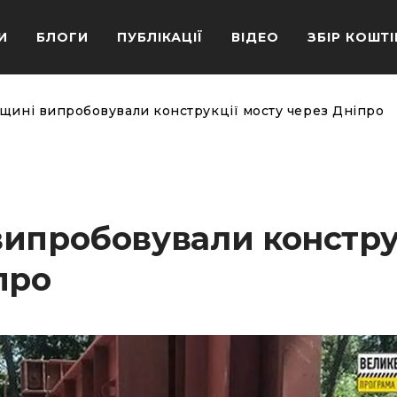
И
БЛОГИ
ПУБЛІКАЦІЇ
ВІДЕО
ЗБІР КОШТІ
щині випробовували конструкції мосту через Дніпро
випробовували констру
про