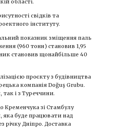
кій області.
исутності свідків та
оектного інституту.
альний показник зміщення паль
ення (960 тонн) становив 1,95
зник становив щонайбільше 40
алізацією проєкту з будівництва
рецька компанія Doğuş Grubu.
, так і з Туреччини.
до Кременчука зі Стамбулу
, яка буде працювати над
з річку Дніпро. Доставка