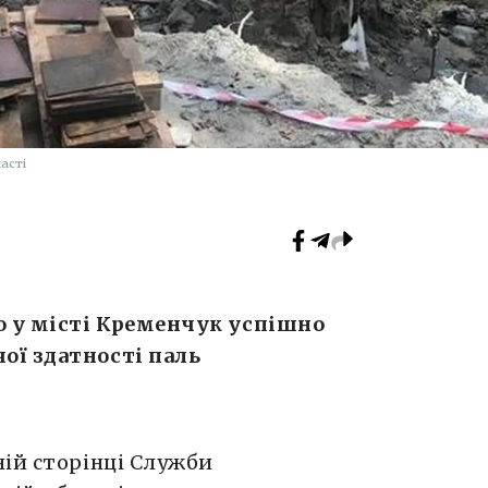
асті
о у місті Кременчук успішно
ої здатності паль
ній сторінці Служби