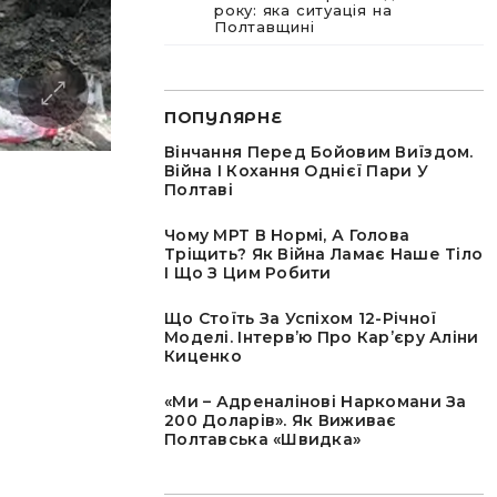
року: яка ситуація на
Полтавщині
ПОПУЛЯРНЕ
Вінчання Перед Бойовим Виїздом.
Війна І Кохання Однієї Пари У
Полтаві
Чому МРТ В Нормі, А Голова
Тріщить? Як Війна Ламає Наше Тіло
І Що З Цим Робити
Що Стоїть За Успіхом 12-Річної
Моделі. Інтервʼю Про Карʼєру Аліни
Киценко
«Ми – Адреналінові Наркомани За
200 Доларів». Як Виживає
Полтавська «швидка»