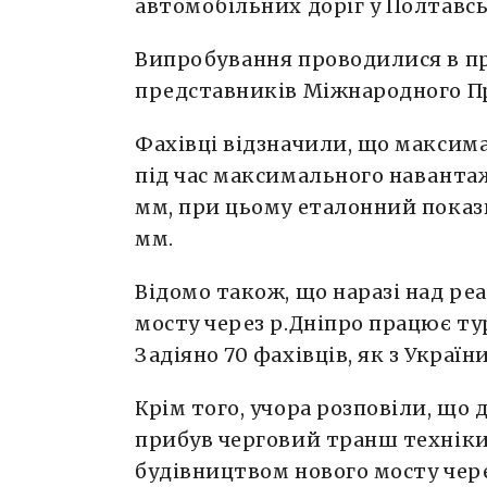
автомобільних доріг у Полтавсь
Випробування проводилися в пр
представників Міжнародного Пр
Фахівці відзначили, що максим
під час максимального навантаж
мм, при цьому еталонний пока
мм.
Відомо також, що наразі над ре
мосту через р.Дніпро працює ту
Задіяно 70 фахівців, як з України
Крім того, учора розповіли, що 
прибув черговий транш техніки
будівництвом нового мосту чере