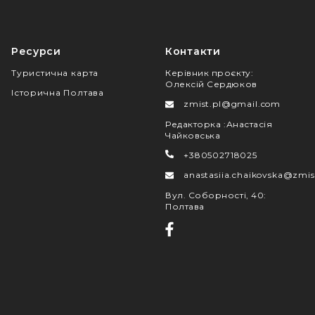
Ресурси
Контакти
Туристична карта
Керівник проєкту
:
Олексій Сердюков
Історична Полтава
zmist.pl@gmail.com
Редакторка
:
Анастасія
Чайковська
+380502718025
anastasiia.chaikovska@zmis
Вул. Соборності, 40
:
Полтава