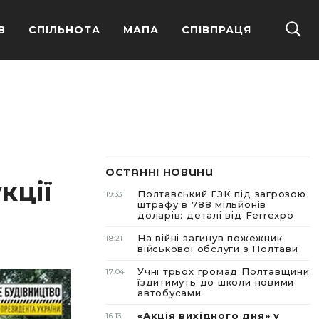
В
СПІЛЬНОТА
МАПА
СПІВПРАЦЯ
ОСТАННІ НОВИНИ
кції
Полтавський ГЗК під загрозою
19:33
штрафу в 788 мільйонів
доларів: деталі від Ferrexpo
На війні загинув пожежник
18:21
військової обслуги з Полтави
Учні трьох громад Полтавщини
17:04
їздитимуть до школи новими
автобусами
«Акція вихідного дня» у
16:13