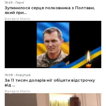
16:49
Герої
Зупинилося серце полковника з Полтави,
який при...
Валерія Малік
16:08
Корупція
За 11 тисяч доларів міг обіцяти відстрочку
від ...
Валерія Малік