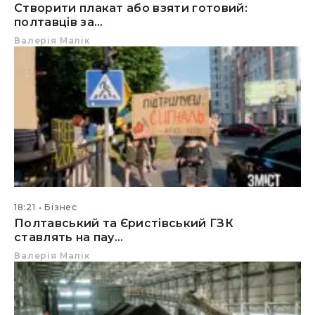
Створити плакат або взяти готовий:
полтавців за...
Валерія Малік
18:21
Бізнес
Полтавський та Єристівський ГЗК
ставлять на пау...
Валерія Малік