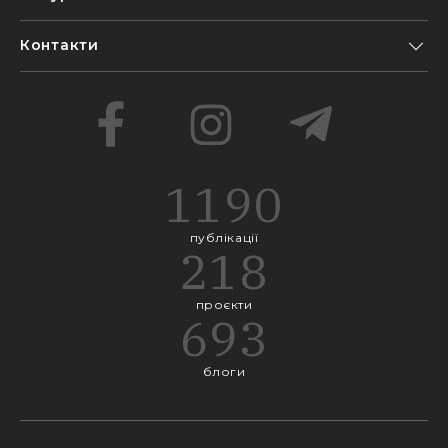
Контакти
1190
публікації
218
проєкти
693
блоги