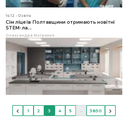
14:12
Освіта
Сім ліцеїв Полтавщини отримають новітні
STEM-ла...
Олександра Мотренко
...
1
2
3
4
5
3850