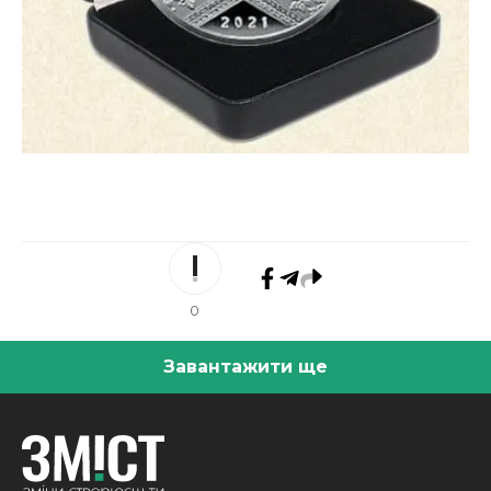
0
Завантажити ще