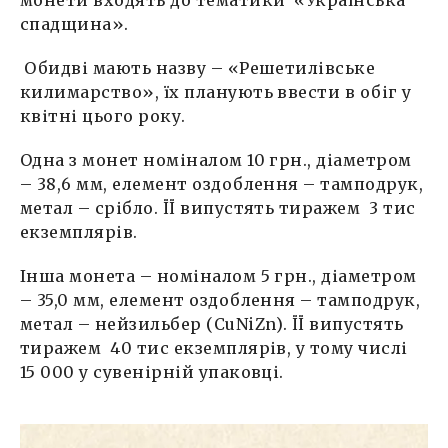
монети входять до тематики «Українська
спадщина».
Обидві мають назву – «Решетилівське
килимарство», їх планують ввести в обіг у
квітні цього року.
Одна з монет номіналом 10 грн., діаметром
– 38,6 мм, елемент оздоблення – тамподрук,
метал – срібло. ЇЇ випустять тиражем 3 тис
екземплярів.
Інша монета – номіналом 5 грн., діаметром
– 35,0 мм, елемент оздоблення – тамподрук,
метал – нейзильбер (CuNiZn). ЇЇ випустять
тиражем 40 тис екземплярів, у тому числі
15 000 у сувенірній упаковці.