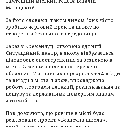
тамтешній міський голова Віталій
Малецький.
За його словами, таким чином, їхнє місто
зробило черговий крок на шляху до
створення безпечного середовища.
Зараз у Кременчуці створено єдиний
Ситуаційний центр, в якому відбувається
цілодобове спостереження за безпекою в
місті. Камерами відеоспостереження
обладнані 7 основних перехресть та 4 в’їзди
та виїзди з міста. Також, впроваджено
роботу програми детекції, розпізнавання та
пошуку за державними номерним знакам
автомобілів.
Повідомляють, що раніше в місті було
реалізовано проєкт «Безпечна школа»,
який кременчужани виграли на