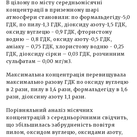
В цілому по місту середньомісячні
концентрації в приземному шарі
атмосфери становили: по формальдегіду-5,0
ГДК, по пилу-1,3 ГДК, діоксиду азоту-1,5 ГДК,
оксиду вуглецю - 0,9 ГДК, фтористому
водню – 0,8 ГДК, оксиду азоту-0,5 ГДК,
аміаку – 0,75 ГДК, хлористому водню - 0,25
ГДК, діоксиду сірки – 0,03 ГДК, розчинним
сульфатам – 0,00 мг/м3.
Максимальна концентрація перевищувала
максимально разову ГДК по оксиду вуглецю
в 2 рази, пилу в 1,4 рази, формальдегіду в 1,6
рази, діоксину азоту 1,1 рази.
Порівняльний аналіз місячних
концентрацій з середньорічними свідчить,
що збільшилась забрудненість повітря
пилом, оксидом вуглецю, оксидами азоту,