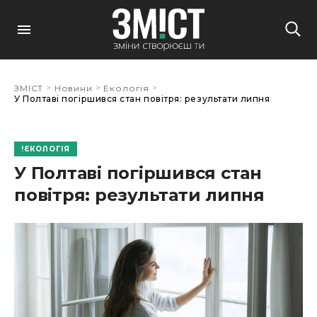
>
>
>
ЗМІСТ
Новини
Екологія
У Полтаві погіршився стан повітря: результати липня
ЕКОЛОГІЯ
У Полтаві погіршився стан
повітря: результати липня