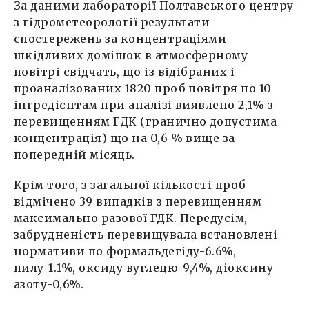
За даними лабораторії Полтавського центру
з гідрометеорології результати
спостережень за концентраціями
шкідливих домішок в атмосферному
повітрі свідчать, що із відібраних і
проаналізованих 1820 проб повітря по 10
інгредієнтам при аналізі виявлено 2,1% з
перевищенням ГДК (гранично допустима
концентрація) що на 0,6 % вище за
попередній місяць.
Крім того, з загальної кількості проб
відмічено 39 випадків з перевищенням
максимально разової ГДК. Передусім,
забрудненість перевищувала встановлені
нормативи по формальдегіду-6.6%,
пилу-1.1%, оксиду вуглецю-9,4%, діоксину
азоту-0,6%.