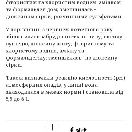
фтористим та хлористим воднем, аміаком
та формальдегідом; зменшилась -
діоксином сірки, розчинними сульфатами.
У порівнянні з червнем поточного року
збільшилась забрудненість по пилу, оксиду
вуглецю, діоксину азоту, фтористому та
хлористому водню, аміаку та
формальдегіду; зменшилась- по діоксину
сірки.
Також визначили реакцію кислотності (рН)
атмосферних опадів, у липні вона
знаходилася в межах норми і становила від
5,5 до 6,1.