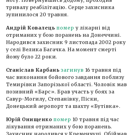
ногу. Повернувшись додому, проходив
тривалу реабілітацію. Серце захисника
зупинилося 20 травня.
Андрій Ковалець
помер
у лікарні від
отриманих у бою поранень на Донеччині.
Народився захисник 9 листопада 2002 року
у селі Велика Багачка. На момент смерті
йому було 22 роки.
Станіслав Карбань
загинув
16 травня під
час виконання бойового завдання поблизу
Темирівки Запорізької області. Чоловік мав
позивний «Барс». Брав участь у боях за
Савур-Могилу, Степанівку, Піски,
Донецький аеропорт та шахту «Бутівка».
Юрій Онищенко
помер
10 травня під час
лікування отриманих у бою поранень.
Захисник народився у Кременчуці. Обіймав