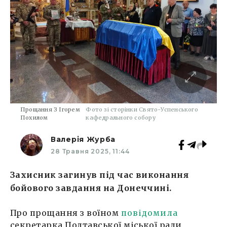
Прощання З Ігорем
Фото зі сторінки Свято-Успенського
Похилом
кафедрального собору
Валерія Журба
28 Травня 2025, 11:44
Захисник загинув під час виконання
бойового завдання на Донеччині.
Про прощання з воїном
повідомила
секретарка Полтавської міської ради