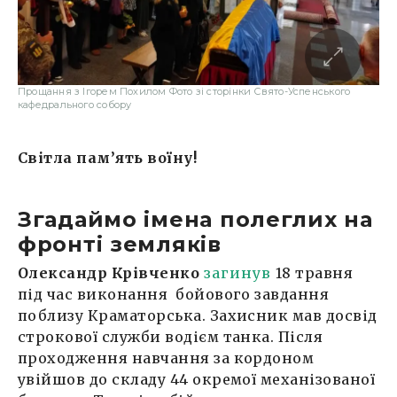
Прощання з Ігорем Похилом Фото зі сторінки Свято-Успенського
кафедрального собору
Світла пам’ять воїну!
Згадаймо імена полеглих на
фронті земляків
Олександр Крівченко
загинув
18 травня
під час виконання бойового завдання
поблизу Краматорська. Захисник мав досвід
строкової служби водієм танка. Після
проходження навчання за кордоном
увійшов до складу 44 окремої механізованої