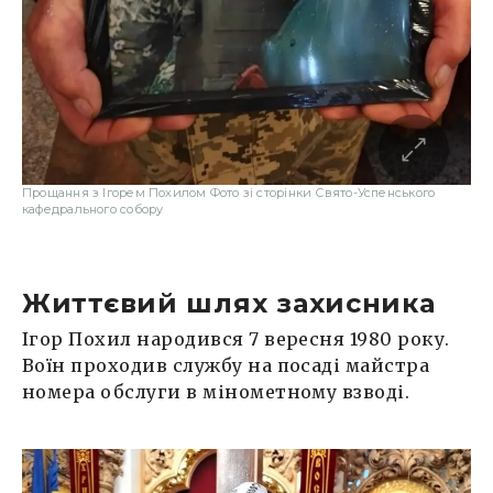
Прощання з Ігорем Похилом Фото зі сторінки Свято-Успенського
кафедрального собору
Життєвий шлях захисника
Ігор Похил народився 7 вересня 1980 року.
Воїн проходив службу на посаді майстра
номера обслуги в мінометному взводі.