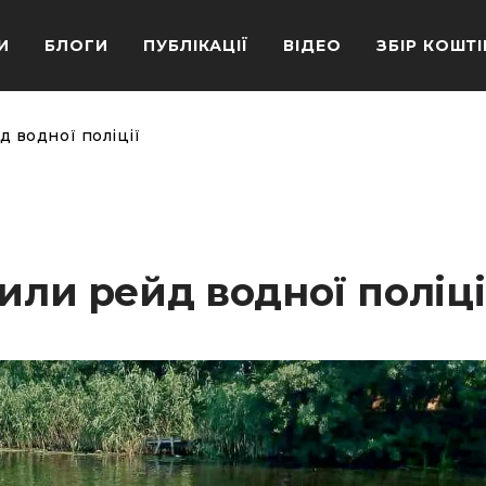
И
БЛОГИ
ПУБЛІКАЦІЇ
ВІДЕО
ЗБІР КОШТІ
д водної поліції
или рейд водної поліці