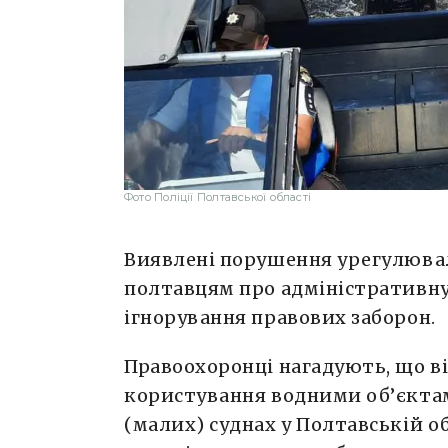
Фото Поліції Полтавської області
Виявлені порушення урегулювал
полтавцям про адміністративну 
ігнорування правових заборон.
Правоохоронці нагадують, що в
користування водними об’єкта
(малих) суднах у Полтавській об