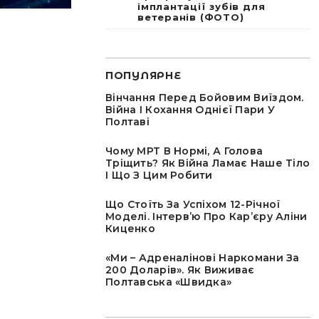
імплантації зубів для
ветеранів (ФОТО)
ПОПУЛЯРНЕ
Вінчання Перед Бойовим Виїздом.
Війна І Кохання Однієї Пари У
Полтаві
Чому МРТ В Нормі, А Голова
Тріщить? Як Війна Ламає Наше Тіло
І Що З Цим Робити
Що Стоїть За Успіхом 12-Річної
Моделі. Інтервʼю Про Карʼєру Аліни
Киценко
«Ми – Адреналінові Наркомани За
200 Доларів». Як Виживає
Полтавська «швидка»