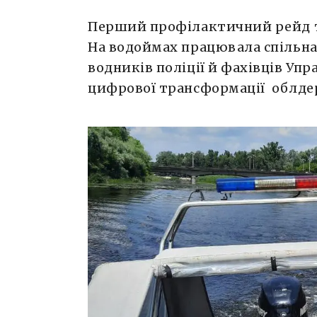
Перший профілактичний рейд три
На водоймах працювала спільна 
водників поліції й фахівців Уп
цифрової трансформації облдер