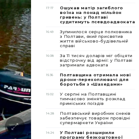
Ошукав матір загиблого
17:17
воїна на понад мільйон
гривень: у Полтаві
судитимуть псевдоадвоката
Зупинилося серце полковника
16:49
з Полтави, який присвятив
життя військово-будівельній
справі
За 11 тисяч доларів міг обіцяти
16:08
відстрочку від армії: у Полтаві
затримали адвоката
Полтавщина отримала нові
15:36
дрони-перехоплювачі для
боротьби з «Шахедами»
У серпні на Полтавщині
15:02
тимчасово змінять розклад
приміських поїздів
Полтавський виробник снеків
14:28
забезпечує товаром провідні
супермаркети України
У Полтаві розширили
14:24
програму безкоштовної