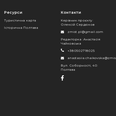
Ресурси
Контакти
Туристична карта
Керівник проєкту
:
Олексій Сердюков
Історична Полтава
zmist.pl@gmail.com
Редакторка
:
Анастасія
Чайковська
+380502718025
anastasiia.chaikovska@zmis
Вул. Соборності, 40
:
Полтава