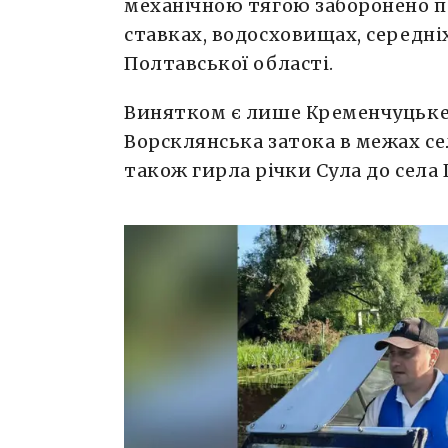
механічною тягою заборонено пр
ставках, водосховищах, середніх
Полтавської області.
Винятком є лише Кременчуцьке
Ворсклянська затока в межах се
також гирла річки Сула до села