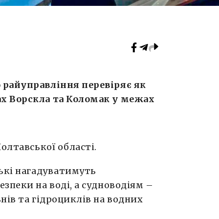
 райуправління перевіряє як
х Ворскла та Коломак у межах
олтавської області.
ські нагадуватимуть
зпеки на воді, а судноводіям –
нів та гідроциклів на водних