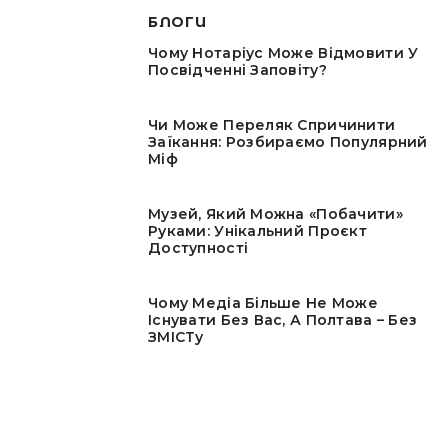
БЛОГИ
Чому Нотаріус Може Відмовити У
Посвідченні Заповіту?
Чи Може Переляк Спричинити
Заїкання: Розбираємо Популярний
Міф
Музей, Який Можна «побачити»
Руками: Унікальний Проєкт
Доступності
Чому Медіа Більше Не Може
Існувати Без Вас, А Полтава – Без
ЗМІСТу