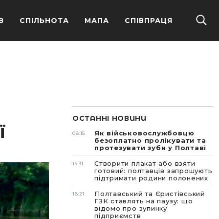
В
СПІЛЬНОТА
МАПА
СПІВПРАЦЯ
ОСТАННІ НОВИНИ
ї
Як військовослужбовцю
08:15
безоплатно пролікувати та
протезувати зуби у Полтаві
Створити плакат або взяти
19:31
готовий: полтавців запрошують
підтримати родини полонених
Полтавський та Єристівський
18:21
ГЗК ставлять на паузу: що
відомо про зупинку
підприємств