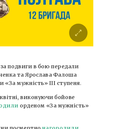
 за подвиги в бою передали
вченка та Ярослава Фалоша
 «За мужність» ІІІ ступеня.
квітні, виконуючи бойове
родили
орденом «За мужність»
щини посмертно
нагородили