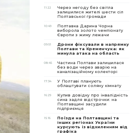
Через негоду без світла
11:22
залишилися жителі шести сіл
Полтавської громади
Полтавка Дарина Чорна
10:49
виборола золото чемпіонату
Європи з жиму лежачи
Дрони фіксували в напрямку
09:51
Полтави та Кременчука: як
минула атака на область
Частина Полтави залишилася
08:45
без води через аварію на
каналізаційному колекторі
У Полтаві планують
17:34
облаштувати соляну кімнату
Купив довідку про інвалідність
16:29
сина задля відстрочки: на
Полтавщині засудили
підприємця
Поїзди на Полтавщині та
15:16
інших регіонах України
курсують із відхиленням від
графіка