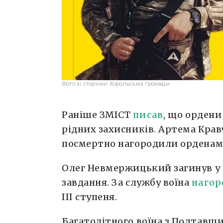
Фото зі сторінки Хорольської громади
Раніше ЗМІСТ
писав
, що ордени
рідних захисників. Артема Кра
посмертно нагородили орденами
Олег Невмержицький загинув у 
завдання. За службу воїна
наго
ІІІ ступеня.
Багатодітного воїна з Полтав