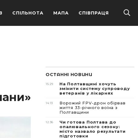
В
СПІЛЬНОТА
МАПА
СПІВПРАЦЯ
ОСТАННІ НОВИНИ
На Полтавщині хочуть
15:29
змінити систему супроводу
шани»
ветеранів у лікарнях
Ворожий FPV-дрон обірвав
14:13
життя 33-річного воїна з
Полтавщини
Чи готова Полтава до
12:36
опалювального сезону:
місто назвало результати
підготовки