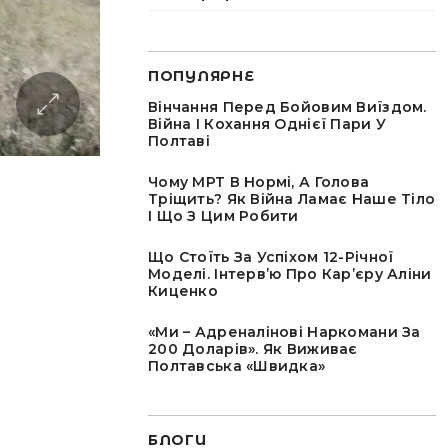
ПОПУЛЯРНЕ
Вінчання Перед Бойовим Виїздом.
Війна І Кохання Однієї Пари У
Полтаві
Чому МРТ В Нормі, А Голова
Тріщить? Як Війна Ламає Наше Тіло
І Що З Цим Робити
Що Стоїть За Успіхом 12-Річної
Моделі. Інтервʼю Про Карʼєру Аліни
Киценко
«Ми – Адреналінові Наркомани За
200 Доларів». Як Виживає
Полтавська «швидка»
БЛОГИ