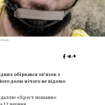
ромади
дних обірвався зв’язок з
ого долю нічого не відомо.
едаллю «Хрест пошани»
 12 червня.