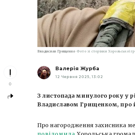
Владислав Грищенко
Фото зі сторінки Хорольської г
Валерія Журба
12 Червня 2025, 13:02
0
З листопада минулого року у рі
Владиславом Грищенком, про й
Про нагородження захисника м
повідомила
Хорольська громада