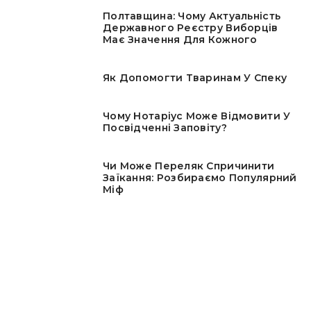
Полтавщина: Чому Актуальність
Державного Реєстру Виборців
Має Значення Для Кожного
Як Допомогти Тваринам У Спеку
Чому Нотаріус Може Відмовити У
Посвідченні Заповіту?
Чи Може Переляк Спричинити
Заїкання: Розбираємо Популярний
Міф