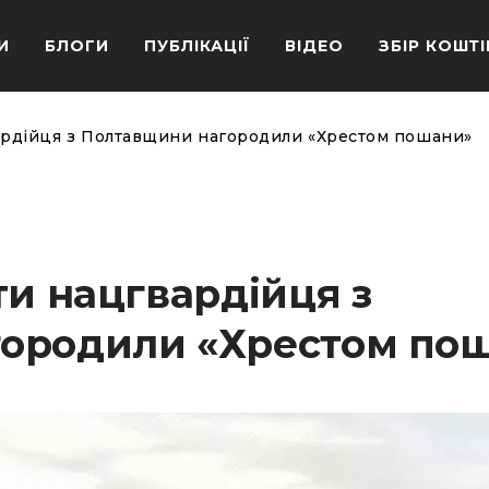
И
БЛОГИ
ПУБЛІКАЦІЇ
ВІДЕО
ЗБІР КОШТІ
ардійця з Полтавщини нагородили «Хрестом пошани»
ти нацгвардійця з
ородили «Хрестом по