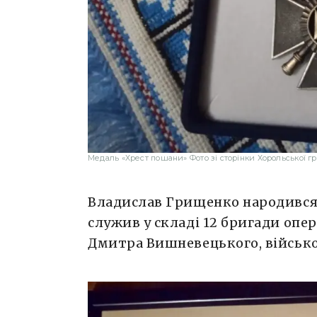
Медаль «Хрест пошани» Фото зі сторінки Хорольської г
Владислав Грищенко народився
служив у складі 12 бригади опе
Дмитра Вишневецького, військо