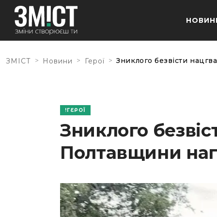
НОВИН
>
>
>
Зниклого безвісти нацгв
ЗМІСТ
Новини
Герої
ГЕРОЇ
Зниклого безвіс
Полтавщини наг