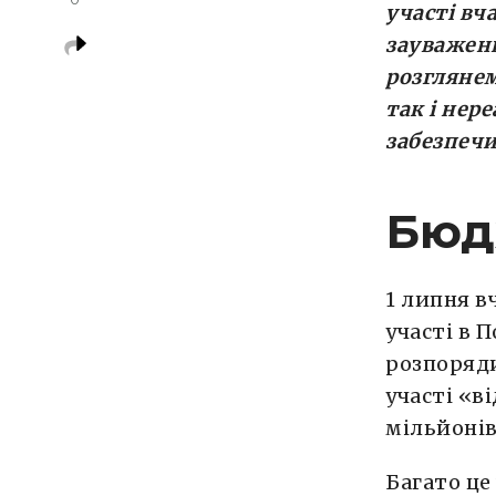
участі вч
зауважень
розглянем
так і нер
забезпечи
Бюдж
1 липня в
участі в 
розпоряд
участі «в
мільйонів
Багато ц