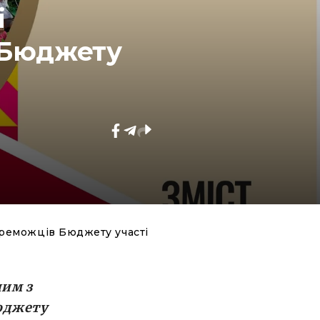
і
 Бюджету
переможців Бюджету участі
ним з
Бюджету