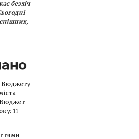
кає безліч
 Сьогодні
успішних,
мано
с Бюджету
 міста
у Бюджет
ку: 11
аттями