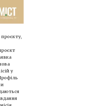
 проєкту,
 проєкт
аявка
нова
ісій у
 Профіль
ти
ядаються
авдання
місія