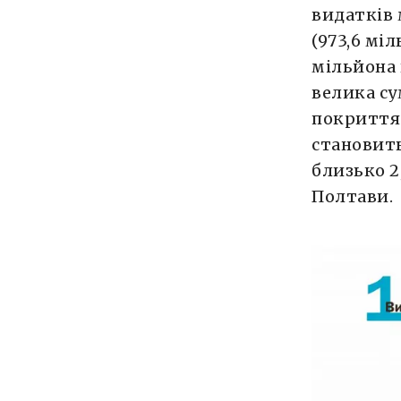
видатків 
(973,6 мі
мільйона 
велика су
покриття 
становить
близько 2
Полтави.