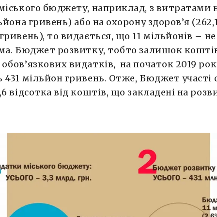
міського бюджету, наприклад, з витратами н
льйона гривень) або на охорону здоров’я (262,
гривень), то видається, що 11 мільйонів – не
ма. Бюджет розвитку, тобто залишок коштів
обов’язкових видатків, на початок 2019 рок
 431 мільйон гривень. Отже, Бюджет участі
,6 відсотка від коштів, що закладені на розв