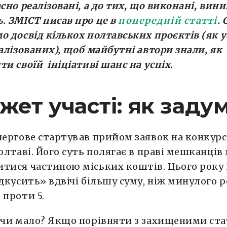
асно реалізовані, а до тих, що виконані, вини
. ЗМІСТ писав про це в
попередній статті
.
о досвід кількох полтавських проєктів (як 
еалізованих), щоб майбутні автори знали, як
ти своїй ініціативі шанс на успіх.
ет участі: як заду
чергове стартував прийом заявок на конкур
Полтаві. Його суть полягає в праві мешканців
итися частиною міських коштів. Цього рок
ідкусить» вдвічі більшу суму, ніж минулого ро
 проти 5.
е чи мало? Якщо порівняти з захищеними ст