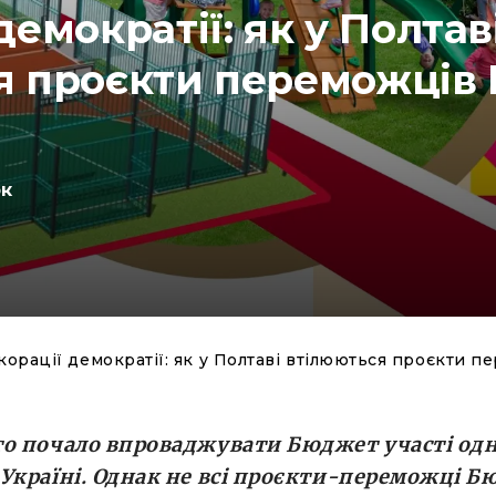
демократії: як у Полтав
я проєкти переможців
юк
корації демократії: як у Полтаві втілюються проєкти 
то почало впроваджувати Бюджет участі од
Україні. Однак не всі проєкти-переможці 