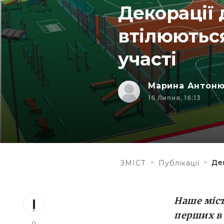
Декорації 
втілюютьс
участі
Марина Антон
16 Липня, 16:13
>
>
Де
ЗМІСТ
Публікації
Наше міс
перших в 
0