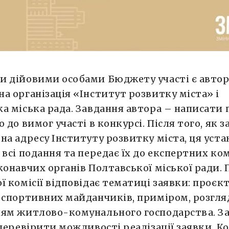
 дійовими особами Бюджету участі є автор
а організація «Інститут розвитку міста» і
а міська рада. Завдання автора – написати
 до вимог участі в конкурсі. Після того, як з
на адресу Інституту розвитку міста, ця уста
 всі подання та передає їх до експертних ком
конавчих органів Полтавської міської ради.
ї комісії відповідає тематиці заявки: проєк
 спортивних майданчиків, приміром, розгл
ням житлово-комунального господарства. З
 перевірити можливості реалізації заявки. Ко