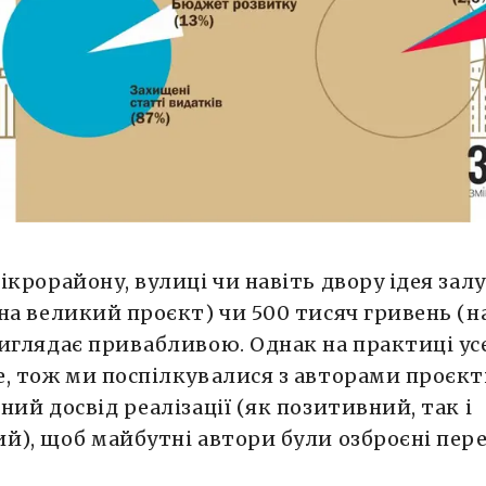
ікрорайону, вулиці чи навіть двору ідея зал
на великий проєкт) чи 500 тисяч гривень (
иглядає привабливою. Однак на практиці ус
, тож ми поспілкувалися з авторами проєкт
ний досвід реалізації (як позитивний, так і
й), щоб майбутні автори були озброєні пер