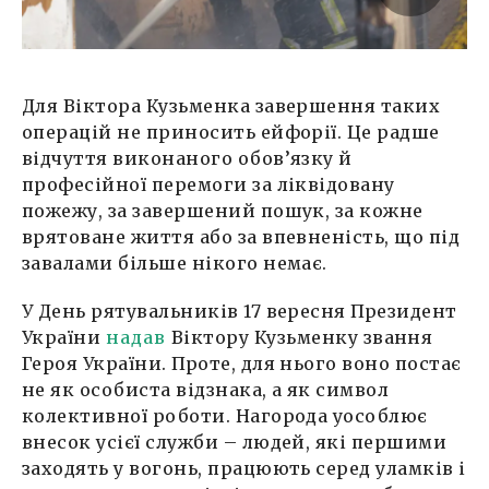
Для Віктора Кузьменка завершення таких
операцій не приносить ейфорії. Це радше
відчуття виконаного обов’язку й
професійної перемоги за ліквідовану
пожежу, за завершений пошук, за кожне
врятоване життя або за впевненість, що під
завалами більше нікого немає.
У День рятувальників 17 вересня Президент
України
надав
Віктору Кузьменку звання
Героя України. Проте, для нього воно постає
не як особиста відзнака, а як символ
колективної роботи. Нагорода уособлює
внесок усієї служби – людей, які першими
заходять у вогонь, працюють серед уламків і