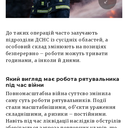
До таких операцій часто залучають
підрозділи ДСНС із сусідніх областей, а
особовий склад змінюють на позиціях
безперервно – роботи можуть тривати
годинами, а інколи й днями.
Який вигляд має робота рятувальника
під час війни
Повномасштабна війна суттєво змінила
саму суть роботи рятувальників. Події
стали масштабнішими, об’єкти ураження
складнішими, а ризики – постійними.
Навіть під час ліквідації наслідків обстрілів
зберігається загроза повторних ударів, що