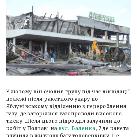
У лютому він очолив групу під час ліквідації
пожежі після ракетного удару по
Яблунівському відділенню з перероблення
газу, де загорілися газопроводи високого
тиску. Після цього підрозділ залучили до
робіт у Полтаві на
вул. Баленка
, 7 де ракета
влучила в житлову багатоповерхівку. Це