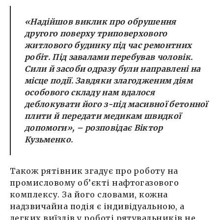
«Надійшов виклик про обрушення
другого поверху триповерхового
житлового будинку під час ремонтних
робіт. Під завалами перебував чоловік.
Сили й засоби одразу були направлені на
місце події. Завдяки злагодженим діям
особового складу нам вдалося
деблокувати його з-під масивної бетонної
плити й передати медикам швидкої
допомоги», – розповідає Віктор
Кузьменко.
Також рятівник згадує про роботу на
промисловому об’єкті нафтогазового
комплексу. За його словами, кожна
надзвичайна подія є індивідуальною, а
легких виїздів у роботі рятувальників не