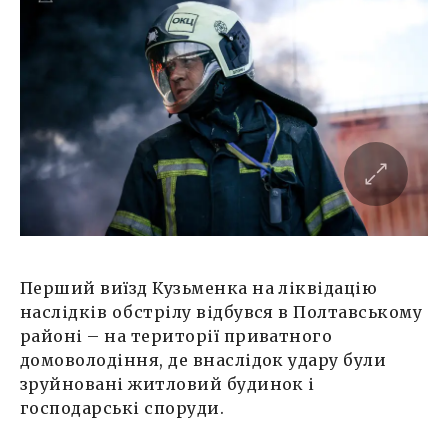
Перший виїзд Кузьменка на ліквідацію
наслідків обстрілу відбувся в Полтавському
районі – на території приватного
домоволодіння, де внаслідок удару були
зруйновані житловий будинок і
господарські споруди.