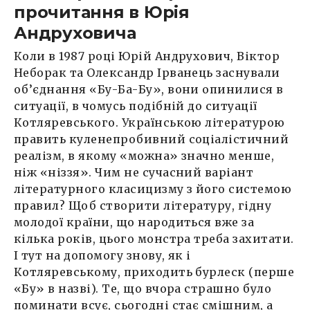
прочитання в Юрія
Андруховича
Коли в 1987 році Юрій Андрухович, Віктор
Неборак та Олександр Ірванець заснували
об’єднання «Бу-Ба-Бу», вони опинилися в
ситуації, в чомусь подібній до ситуації
Котляревського. Українською літературою
править куленепробивний соціалістичний
реалізм, в якому «можна» значно менше,
ніж «ніззя». Чим не сучасний варіант
літературного класицизму з його системою
правил? Щоб створити літературу, гідну
молодої країни, що народиться вже за
кілька років, цього монстра треба захитати.
І тут на допомогу знову, як і
Котляревському, приходить бурлеск (перше
«Бу» в назві). Те, що вчора страшно було
поминати всує, сьогодні стає смішним, а