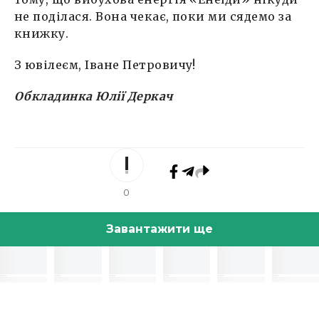
не поділася. Вона чекає, поки ми сядемо за
книжку.
З ювілеєм, Іване Петровичу!
Обкладинка Юлії Деркач
0
Завантажити ще