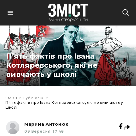
П’ять фактів про Івана
Котляревського, які не
вивчають у школі
>
>
ЗМІСТ
Публікації
П’ять фактів про Івана Котляревського, які не вивчають у
школі
Марина Антонюк
09 Вересня, 17:48