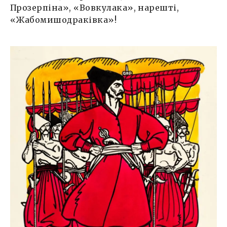
Прозерпіна», «Вовкулака», нарешті,
«Жабомишодраківка»!