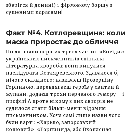
зберігся й донині) і фірмовому борщу з
сушеними карасями!
Факт №4. Котляревщина: коли
маска приростає до обличчя
Після появи перших трьох частин «Енеїди»
українських письменників спіткала
літературна хвороба: вони кинулися
наслідувати Котляревського. Здавалося б,
нічого складного: називаєш Прозерпіну
Горпиною, перевдягаєш героїв у свитки й
жупани, додаєш трохи перченого гумору – і
профіт! А проте нікому з цих авторів не
судилося стати більш-менш відомим
письменником. Хоча самі лише назви чого
були варті: «Харько, запорозький
кошовий», «Горпинида, або Вхопленая