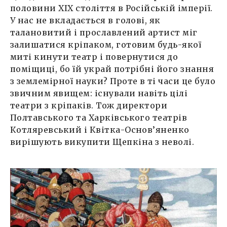
половини ХІХ століття в Російській імперії.
У нас не вкладається в голові, як
талановитий і прославлений артист міг
залишатися кріпаком, готовим будь-якої
миті кинути театр і повернутися до
поміщиці, бо їй украй потрібні його знання
з землемірної науки? Проте в ті часи це було
звичним явищем: існували навіть цілі
театри з кріпаків. Тож директори
Полтавського та Харківського театрів
Котляревський і Квітка-Основ’яненко
вирішують викупити Щепкіна з неволі.