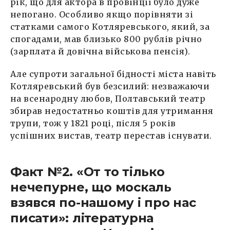
рік, що для актора в провінції було дуже
непогано. Особливо якщо порівняти зі
статками самого Котляревського, який, за
спогадами, мав близько 800 рублів річно
(зарплата й довічна військова пенсія).
Але супроти загальної бідності міста навіть
Котляревський був безсилий: незважаючи
на всенародну любов, Полтавський театр
збирав недостатньо коштів для утримання
трупи, тож у 1821 році, після 5 років
успішних вистав, театр перестав існувати.
Факт №2. «От то тілько
нечепурне, що москаль
взявся по-нашому і про нас
писати»: літературна