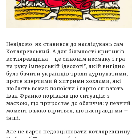
Невідомо, як ставився до наслідувань сам
Котляревський. А для більшості критиків
котляревщина – це синонім несмаку і гра
на руку імперській ідеології, якій вигідно
було бачити українців трохи дурнуватими,
проте впертими й хитрими хохлами, які
люблять всмак попоїсти і гарно співають.
Іван Франко порівняв цю ситуацію з
маскою, що приростає до обличчя: у певний
момент важко віриться, що насправді ми –
інші.
Але не варто недооцінювати котляревщину.