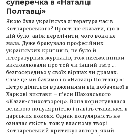
суперечка в «Наталці
Полтавці»
Якою була українська література часів
Котляревського? Простіше сказати, що в
ній було, аніж перелічити, чого вона не
мала. Дуже бракувало професійних
українських критиків, не було й
літературних журналів, тож письменники
висловлювали про той чи інший твір …
безпосередньо у своїх віршах чи драмах.
Саме це ми бачимо і в «Наталці Полтавці»:
Петро ділиться враженнями від побаченої в
Харкові вистави – п’єси Шаховського
«Казак-стихотворец». Вона користувалася
великою популярністю і навіть ставилася в
царських покоях. Однак популярність не
означає якість, тож у власному творі
Котляревський критикує автора, який