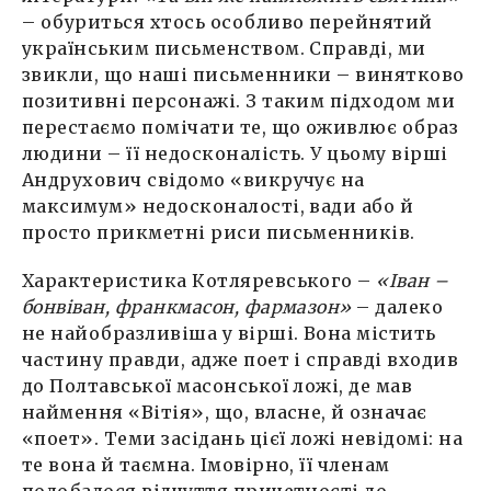
– обуриться хтось особливо перейнятий
українським письменством. Справді, ми
звикли, що наші письменники – винятково
позитивні персонажі. З таким підходом ми
перестаємо помічати те, що оживлює образ
людини – її недосконалість. У цьому вірші
Андрухович свідомо «викручує на
максимум» недосконалості, вади або й
просто прикметні риси письменників.
Характеристика Котляревського –
«Іван –
бонвіван, франкмасон, фармазон»
– далеко
не найобразливіша у вірші. Вона містить
частину правди, адже поет і справді входив
до Полтавської масонської ложі, де мав
наймення «Вітія», що, власне, й означає
«поет». Теми засідань цієї ложі невідомі: на
те вона й таємна. Імовірно, її членам