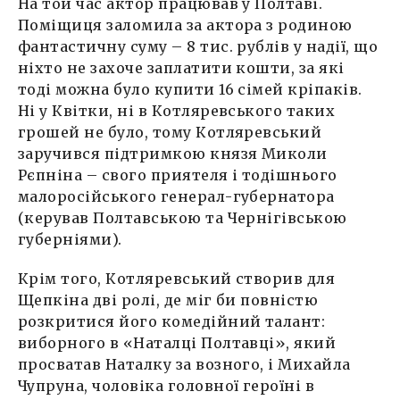
На той час актор працював у Полтаві.
Поміщиця заломила за актора з родиною
фантастичну суму – 8 тис. рублів у надії, що
ніхто не захоче заплатити кошти, за які
тоді можна було купити 16 сімей кріпаків.
Ні у Квітки, ні в Котляревського таких
грошей не було, тому Котляревський
заручився підтримкою князя Миколи
Рєпніна – свого приятеля і тодішнього
малоросійського генерал-губернатора
(керував Полтавською та Чернігівською
губерніями).
Крім того, Котляревський створив для
Щепкіна дві ролі, де міг би повністю
розкритися його комедійний талант:
виборного в «Наталці Полтавці», який
просватав Наталку за возного, і Михайла
Чупруна, чоловіка головної героїні в