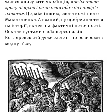
узявся описувати українців,
«не бачивши
зроду ні краю і не знавши обичаїв і повір’я
нашого»
. Це, між іншим, слова комічного
Макогоненка. А возний, що добре знається
на історії, вказує на фактичні неточності.
Ось так вустами своїх персонажів
Котляревський дуже елегантно розгромив
модну п’єсу.