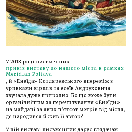
У 2018 році письменник
привіз виставу до нашого міста в рамках
Meridian Poltava
, й «Енеїда» Котляревського впереміж з
уривками віршів та есеїв Андруховича
звучала дуже природно. Бо що може бути
органічнішим за перечитування «Енеїди»
на майдані за яких п’ятсот метрів від місця,
де народився й жив її автор?
У цій виставі письменник дарує глядачам