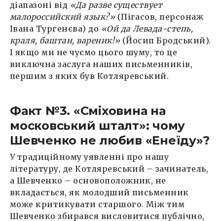
діапазоні від
«Да разве существует
малороссийский язык?»
(Пігасов, персонаж
Івана Тургенєва) до
«Ой да Левада-степь,
краля, баштан, вареник!»
(Йосип Бродський).
І якщо ми не чуємо цього шуму, то це
виключна заслуга наших письменників,
першим з яких був Котляревський.
Факт №3. «Сміховина на
московський шталт»: чому
Шевченко не любив «Енеїду»?
У традиційному уявленні про нашу
літературу, де Котляревський – зачинатель,
а Шевченко – основоположник, не
вкладається, як молодший письменник
може критикувати старшого. Між тим
Шевченко збирався висловитися публічно,