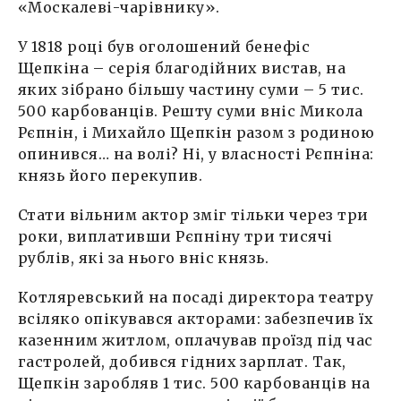
«Москалеві-чарівнику».
У 1818 році був оголошений бенефіс
Щепкіна – серія благодійних вистав, на
яких зібрано більшу частину суми – 5 тис.
500 карбованців. Решту суми вніс Микола
Рєпнін, і Михайло Щепкін разом з родиною
опинився… на волі? Ні, у власності Рєпніна:
князь його перекупив.
Стати вільним актор зміг тільки через три
роки, виплативши Рєпніну три тисячі
рублів, які за нього вніс князь.
Котляревський на посаді директора театру
всіляко опікувався акторами: забезпечив їх
казенним житлом, оплачував проїзд під час
гастролей, добився гідних зарплат. Так,
Щепкін заробляв 1 тис. 500 карбованців на