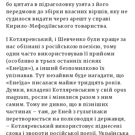
бо цитата в підзаголовку узята з його
передмови до збірки власних віршів, яку не
судилося видати через арешт у справі
Кирило-Мефодіївського товариства.
І Котляревський, і Шевченко були краще за
нас обізнані з російською поезією, тому
один часто використовував її прийоми
(особливо в трьох останніх піснях
«Енеїди»), а інший безпомилково їх
упізнавав. Тут незайвим буде нагадати, що
«Енеїда» писалася майже тридцять років.
Думки, вкладені Котляревським у свій opus
magnum, росли і мінялися разом з ним
самим. Тому не дивно, що в пізніших
частинах – там, де Еней з гультіпаки
перетворюється на полководця і державця,
– Котляревський використовує піднесені
слова і звороти російської поезії. Українська