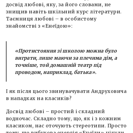
досвід любові, яку, за його словами, не
знищив навіть шкільний курс літератури.
Таємниця любові – в особистому
знайомстві з «Енеїдою»:
«Протистояння зі школою можна було
виграти, лише маючи за плечима дім, а
точніше, той домашній театр під
проводом, наприклад, батька».
І як після цього звинувачувати Андруховича
в нападках на класиків?
Досвід любові – простий і складний
водночас. Складно тому, що, як і з кожним
класиком, нас оточують стереотипи. Просто
тому, що вибухова енергія «Енеїди» нікуди