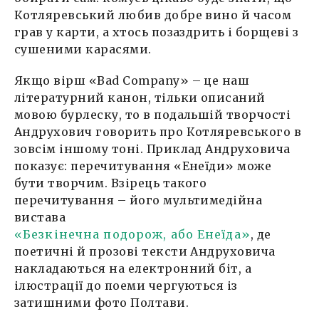
Котляревський любив добре вино й часом
грав у карти, а хтось позаздрить і борщеві з
сушеними карасями.
Якщо вірш «Bad Company» – це наш
літературний канон, тільки описаний
мовою бурлеску, то в подальшій творчості
Андрухович говорить про Котляревського в
зовсім іншому тоні. Приклад Андруховича
показує: перечитування «Енеїди» може
бути творчим. Взірець такого
перечитування – його мультимедійна
вистава
«Безкінечна подорож, або Енеїда»
, де
поетичні й прозові тексти Андруховича
накладаються на електронний біт, а
ілюстрації до поеми чергуються із
затишними фото Полтави.