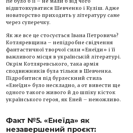
Не було б її – не мали б від чого
відштовхуватися Шевченко і Куліш. Адже
новаторство приходить у літературу саме
через суперечку.
Як же все це стосується Івана Петровича?
Котляревщина – непідробне свідчення
фантастичної творчої сили «Енеїди» і її
важливого місця в українській літературі.
Окрім Котляревського, така армія
сподвижників була тільки в Шевченка.
Підробитися під бурлескний стиль
«Енеїди» було нескладно, а от вивести ще
одного такого живого й до шпіку кісток
українського героя, як Еней – неможливо.
Факт №5. «Енеїда» як
незавершений проєкт: