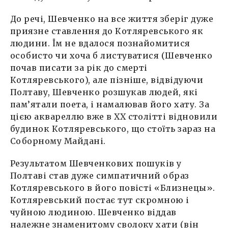
До речі, Шевченко на все життя зберіг дуже
приязне ставлення до Котляревського як
людини. Їм не вдалося познайомитися
особисто чи хоча б листуватися (Шевченко
почав писати за рік до смерті
Котляревського), але пізніше, відвідуючи
Полтаву, Шевченко розшукав людей, які
пам’ятали поета, і намалював його хату. За
цією аквареллю вже в ХХ столітті відновили
будинок Котляревського, що стоїть зараз на
Соборному Майдані.
Результатом Шевченкових пошуків у
Полтаві став дуже симпатичний образ
Котляревського в його повісті «Близнецы».
Котляревський постає тут скромною і
чуйною людиною. Шевченко віддав
належне знаменитому сволоку хати (він