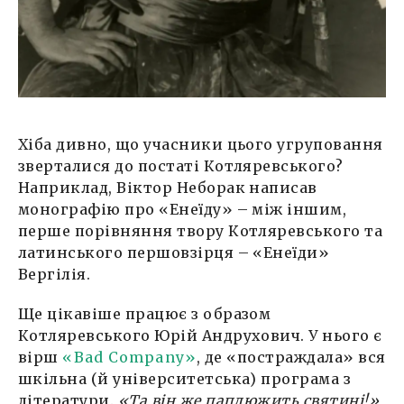
Хіба дивно, що учасники цього угруповання
зверталися до постаті Котляревського?
Наприклад, Віктор Неборак написав
монографію про «Енеїду» – між іншим,
перше порівняння твору Котляревського та
латинського першовзірця – «Енеїди»
Вергілія.
Ще цікавіше працює з образом
Котляревського Юрій Андрухович. У нього є
вірш
«Bad Company»
, де «постраждала» вся
шкільна (й університетська) програма з
літератури.
«Та він же паплюжить святині!»