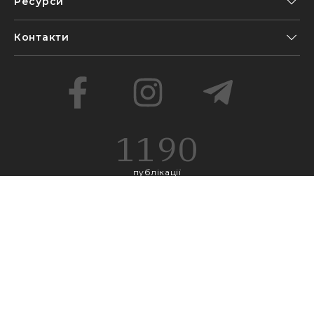
Ресурси
Контакти
1190
публікації
218
проєкти
692
блоги