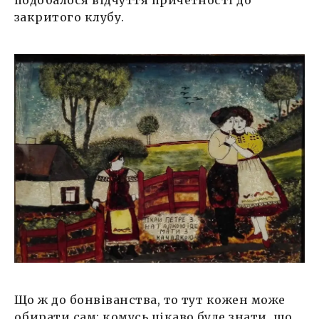
подобалося відчуття причетності до
закритого клубу.
Що ж до бонвіванства, то тут кожен може
обирати сам: комусь цікаво буде знати, що