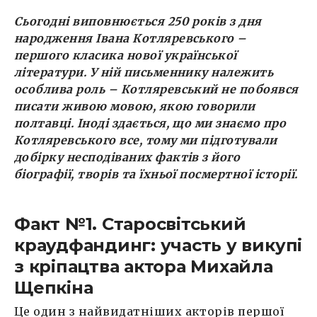
Сьогодні виповнюється 250 років з дня
народження Івана Котляревського –
першого класика нової української
літератури. У ній письменнику належить
особлива роль – Котляревський не побоявся
писати живою мовою, якою говорили
полтавці. Іноді здається, що ми знаємо про
Котляревського все, тому ми підготували
добірку несподіваних фактів з його
біографії, творів та їхньої посмертної історії.
Факт №1. Старосвітський
краудфандинг: участь у викупі
з кріпацтва актора Михайла
Щепкіна
Це один з найвидатніших акторів першої