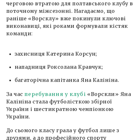
черговою втратою для полтавського клубу в
поточному міжсезонні. Нагадаємо, що
раніше «Ворсклу» вже покинули ключові
виконавиці, які роками формували кістяк
команди:
захисниця Катерина Корсун;
нападниця Роксолана Кравчук;
багаторічна капітанка Яна Калініна.
За час
перебування у клубі
«Ворскли» Яна
Калініна стала футболісткою збірної
України і шестикратною чемпіонкою
України.
До сьомого класу грала у футбол лише з
друзями, а до професійного спорту