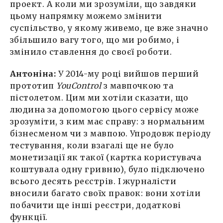
проект. А коли ми зрозуміли, що завдяки
цьому напрямку можемо змінити
суспільство, у якому живемо, це вже значно
збільшило вагу того, що ми робимо, і
змінило ставлення до своєї роботи.
Антоніна:
У 2014-му році вийшов перший
прототип
YouControl
з мавпочкою та
пістолетом. Цим ми хотіли сказати, що
людина за допомогою цього сервісу може
зрозуміти, з ким має справу: з нормальним
бізнесменом чи з мавпою. Упродовж періоду
тестування, коли взагалі ще не було
монетизації як такої (картка користувача
коштувала одну гривню), було підключено
всього десять реєстрів. І журналісти
вносили багато своїх правок: вони хотіли
побачити ще інші реєстри, додаткові
функції.