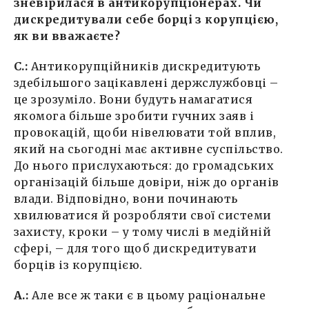
зневірилася в антикорупціонерах. Чи
дискредитували себе борці з корупцією,
як ви вважаєте?
С.:
Антикорупційників дискредитують
здебільшого зацікавлені держслужбовці –
це зрозуміло. Вони будуть намагатися
якомога більше зробити гучних заяв і
провокацій, щоби нівелювати той вплив,
який на сьогодні має активне суспільство.
До нього прислухаються: до громадських
організацій більше довіри, ніж до органів
влади. Відповідно, вони починають
хвилюватися й розробляти свої системи
захисту, кроки – у тому числі в медійній
сфері, – для того щоб дискредитувати
борців із корупцією.
А.:
Але все ж таки є в цьому раціональне