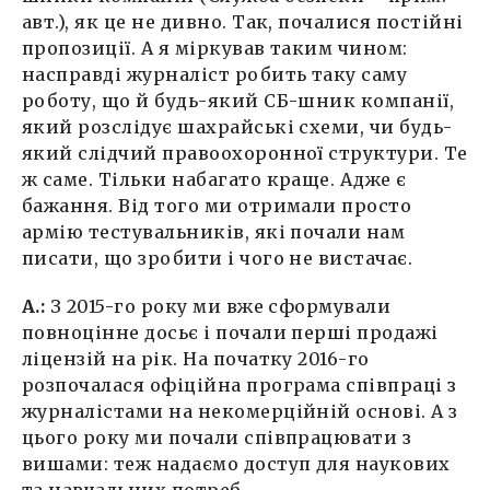
авт.), як це не дивно. Так, почалися постійні
пропозиції. А я міркував таким чином:
насправді журналіст робить таку саму
роботу, що й будь-який СБ-шник компанії,
який розслідує шахрайські схеми, чи будь-
який слідчий правоохоронної структури. Те
ж саме. Тільки набагато краще. Адже є
бажання. Від того ми отримали просто
армію тестувальників, які почали нам
писати, що зробити і чого не вистачає.
А.:
З 2015-го року ми вже сформували
повноцінне досьє і почали перші продажі
ліцензій на рік. На початку 2016-го
розпочалася офіційна програма співпраці з
журналістами на некомерційній основі. А з
цього року ми почали співпрацювати з
вишами: теж надаємо доступ для наукових
та навчальних потреб.