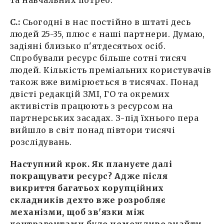
С.:
Сьогодні в нас постійно в штаті десь
людей 25-35, плюс є наші партнери. Думаю,
задіяні близько п'ятдесятьох осіб.
Спробували ресурс більше сотні тисяч
людей. Кількість преміальних користувачів
також вже вимірюється в тисячах. Понад
двісті редакцій ЗМІ, ГО та окремих
активістів працюють з ресурсом на
партнерських засадах. З-під їхнього пера
вийшло в світ понад півтори тисячі
розслідувань.
Наступний крок. Як плануєте далі
покращувати ресурс? Адже після
викриття багатьох корупційних
складників дехто вже розробляє
механізми, щоб зв'язки між
контрагентами було неможливо знайти.