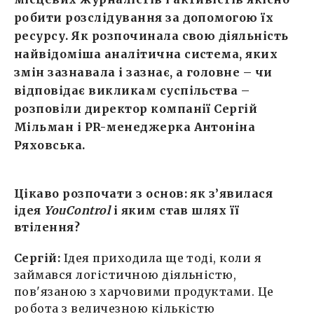
робити розслідування за допомогою їх
ресурсу. Як розпочинала свою діяльність
найвідоміша аналітична система, яких
змін зазнавала і зазнає, а головне – чи
відповідає викликам суспільства –
розповіли директор компанії Сергій
Мільман і PR-менеджерка Антоніна
Ряховська.
Цікаво розпочати з основ: як з’явилася
ідея
YouControl
і яким став шлях її
втілення?
Сергій:
Ідея приходила ще тоді, коли я
займався логістичною діяльністю,
пов'язаною з харчовими продуктами. Це
робота з величезною кількістю