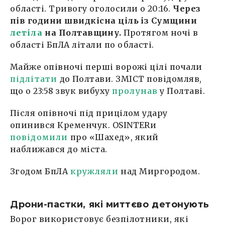
області. Тривогу оголосили о 20:16.
Через
пів години швидкісна ціль із Сумщини
летіла
на Полтавщину.
Протягом ночі в
області БпЛА літали по області.
Майже опівночі перші ворожі цілі почали
підлітати
до Полтави. ЗМІСТ повідомляв,
що о 23:58 звук вибуху
пролунав
у Полтаві.
Після опівночі під прицілом удару
опинився Кременчук. OSINTERи
повідомили
про «Шахед», який
наближався до міста.
Згодом БпЛА
кружляли
над Миргородом.
Дрони-пастки, які миттєво детонують
Ворог використовує безпілотники, які