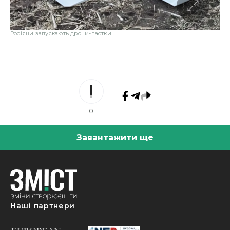
Росіяни запускають дрони-пастки
0
Завантажити ще
Наші партнери