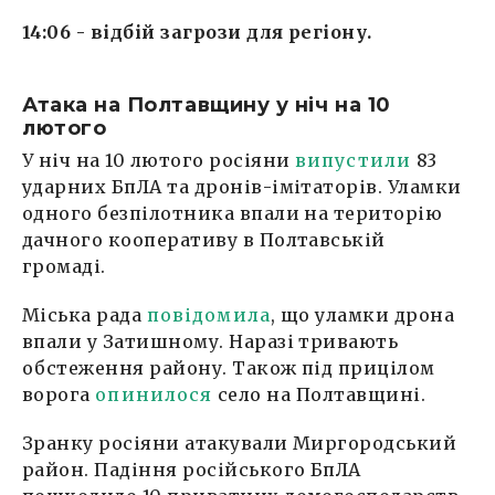
14:06 - відбій загрози для регіону.
Атака на Полтавщину у ніч на 10
лютого
У ніч на 10 лютого росіяни
випустили
83
ударних БпЛА та дронів-імітаторів. Уламки
одного безпілотника впали на територію
дачного кооперативу в Полтавській
громаді.
Міська рада
повідомила
, що уламки дрона
впали у Затишному. Наразі тривають
обстеження району. Також під прицілом
ворога
опинилося
село на Полтавщині.
Зранку росіяни атакували Миргородський
район. Падіння російського БпЛА