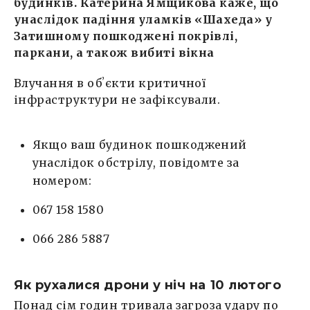
будинків. Катерина Ямщикова каже, що
унаслідок падіння уламків «Шахеда» у
Затишному пошкоджені покрівлі,
паркани, а також вибиті вікна
Влучання в обʼєкти критичної
інфраструктури не зафіксували.
Якщо ваш будинок пошкоджений
унаслідок обстрілу, повідомте за
номером:
067 158 1580
066 286 5887
Як рухалися дрони у ніч на 10 лютого
Понад сім годин тривала загроза удару по