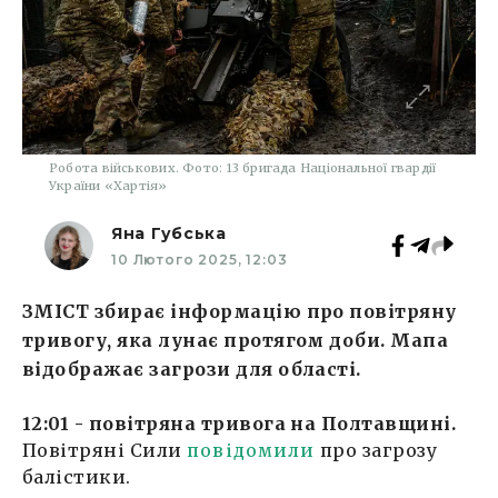
Робота військових. Фото: 13 бригада Національної гвардії
України «Хартія»
Яна Губська
10 Лютого 2025, 12:03
ЗМІСТ збирає інформацію про повітряну
тривогу, яка лунає протягом доби. Мапа
відображає загрози для області.
12:01 - повітряна тривога на Полтавщині.
Повітряні Сили
повідомили
про загрозу
балістики.