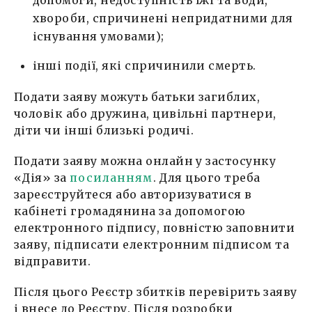
допомоги, недоступність їжі та води,
хвороби, спричинені непридатними для
існування умовами);
інші події, які спричинили смерть.
Подати заяву можуть батьки загиблих,
чоловік або дружина, цивільні партнери,
діти чи інші близькі родичі.
Подати заяву можна онлайн у застосунку
«Дія» за
посиланням
. Для цього треба
зареєструйтеся або авторизуватися в
кабінеті громадянина за допомогою
електронного підпису, повністю заповнити
заяву, підписати електронним підписом та
відправити.
Після цього Реєстр збитків перевірить заяву
і внесе до Реєстру. Після розробки