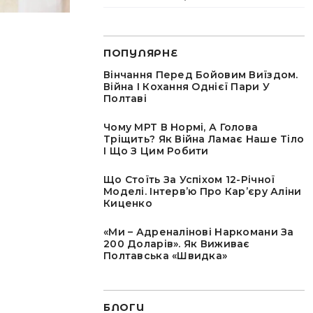
ПОПУЛЯРНЕ
Вінчання Перед Бойовим Виїздом.
Війна І Кохання Однієї Пари У
Полтаві
Чому МРТ В Нормі, А Голова
Тріщить? Як Війна Ламає Наше Тіло
І Що З Цим Робити
Що Стоїть За Успіхом 12-Річної
Моделі. Інтервʼю Про Карʼєру Аліни
Киценко
«Ми – Адреналінові Наркомани За
200 Доларів». Як Виживає
Полтавська «швидка»
БЛОГИ