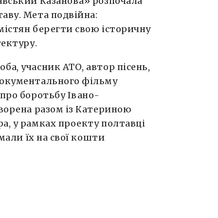
тавський Казанова» розпочала
аву. Мета подвійна:
містян берегти свою історичну
тектуру.
ба, учасник АТО, автор пісень,
документального фільму
 про боротьбу Івано-
творена разом із Катериною
а, у рамках проекту полтавці
імали їх на свої кошти