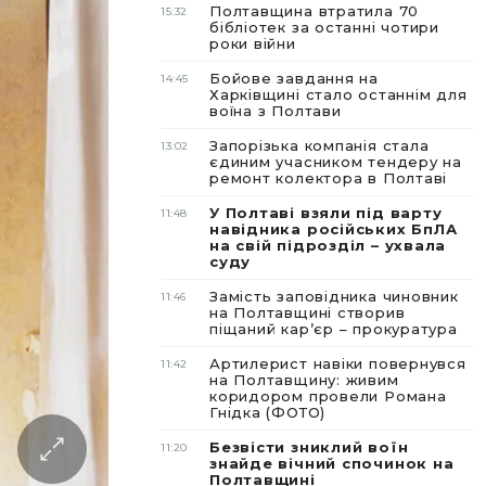
Полтавщина втратила 70
15:32
бібліотек за останні чотири
роки війни
Бойове завдання на
14:45
Харківщині стало останнім для
воїна з Полтави
Запорізька компанія стала
13:02
єдиним учасником тендеру на
ремонт колектора в Полтаві
У Полтаві взяли під варту
11:48
навідника російських БпЛА
на свій підрозділ – ухвала
суду
Замість заповідника чиновник
11:46
на Полтавщині створив
піщаний карʼєр – прокуратура
Артилерист навіки повернувся
11:42
на Полтавщину: живим
коридором провели Романа
Гнідка (ФОТО)
Безвісти зниклий воїн
11:20
знайде вічний спочинок на
Полтавщині