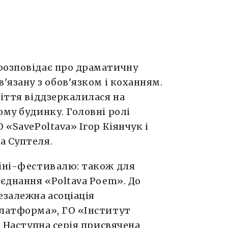
розповідає про драматичну
'язану з обов'язком і коханням.
ліття віддзеркалилася на
ому будинку. Головні ролі
 «SavePoltava» Ігор Кіянчук і
а Суптеля.
міні-фестивалю: також для
'єднання «Poltava Poem». До
езалежна асоціація
Платформа», ГО «Інститут
. Наступна серія присвячена