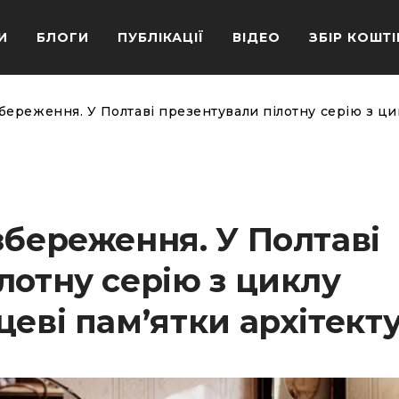
И
БЛОГИ
ПУБЛІКАЦІЇ
ВІДЕО
ЗБІР КОШТІ
береження. У Полтаві презентували пілотну серію з ци
збереження. У Полтаві
лотну серію з циклу
цеві пам’ятки архітект