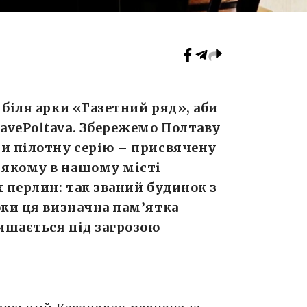
 біля арки «Газетний ряд», аби
avePoltava. Збережемо Полтаву
ли пілотну серію – присвячену
 якому в нашому місті
х перлин: так званий будинок з
оки ця визначна пам’ятка
лишається під загрозою