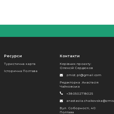
Ресурси
Контакти
Туристична карта
Керівник проєкту
:
Олексій Сердюков
Історична Полтава
zmist.pl@gmail.com
Редакторка
:
Анастасія
Чайковська
+380502718025
anastasiia.chaikovska@zmis
Вул. Соборності, 40
:
Полтава