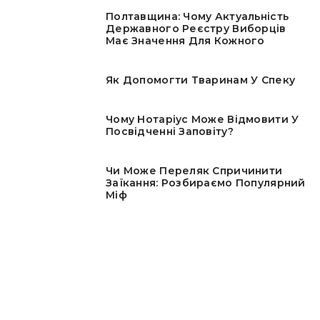
Полтавщина: Чому Актуальність
Державного Реєстру Виборців
Має Значення Для Кожного
Як Допомогти Тваринам У Спеку
Чому Нотаріус Може Відмовити У
Посвідченні Заповіту?
Чи Може Переляк Спричинити
Заїкання: Розбираємо Популярний
Міф