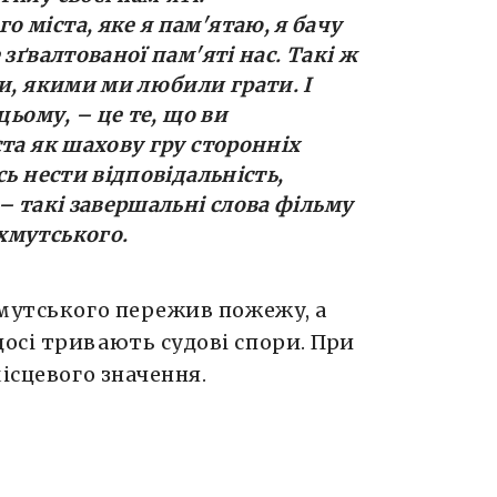
 міста, яке я пам'ятаю, я бачу
зґвалтованої пам'яті нас. Такі ж
и, якими ми любили грати. І
цьому, – це те, що ви
та як шахову гру сторонніх
сь нести відповідальність,
 – такі завершальні слова фільму
хмутського.
хмутського пережив пожежу, а
осі тривають судові спори. При
ісцевого значення.