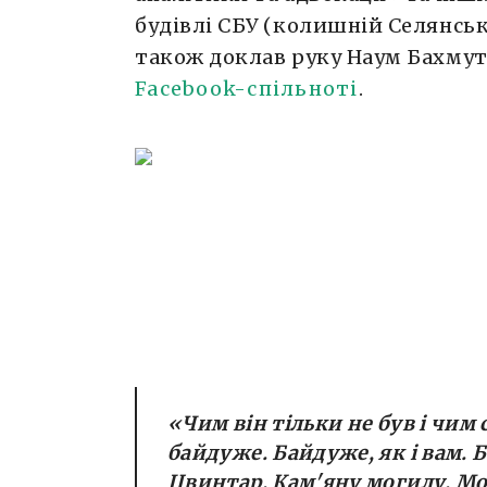
будівлі СБУ (колишній Селянськ
також доклав руку Наум Бахмут
Facebook-спільноті
.
«Чим він тільки не був і чим 
байдуже. Байдуже, як і вам. 
Цвинтар. Кам'яну могилу. Мог