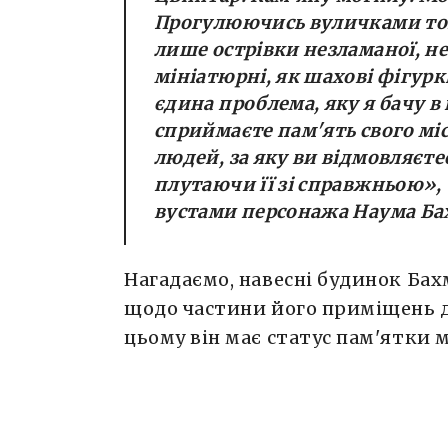
Прогулюючись вуличками того
лише острівки незламаної, не 
мініатюрні, як шахові фігурк
єдина проблема, яку я бачу в 
сприймаєте пам'ять свого міс
людей, за яку ви відмовляєте
плутаючи її зі справжньою»
,
вустами персонажа Наума Ба
Нагадаємо, навесні будинок Ба
щодо частини його приміщень д
цьому він має статус пам'ятки м