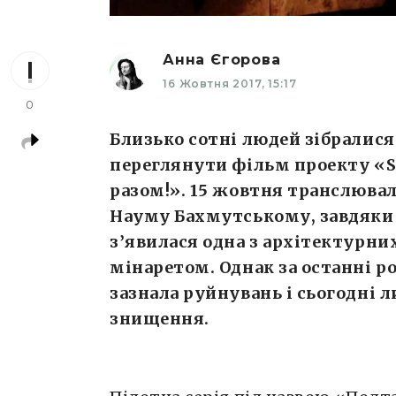
Анна Єгорова
16 Жовтня 2017, 15:17
0
Близько сотні людей зібралися
переглянути фільм проекту «S
разом!». 15 жовтня транслюва
Науму Бахмутському, завдяки
з’явилася одна з архітектурни
мінаретом. Однак за останні р
зазнала руйнувань і сьогодні 
знищення.