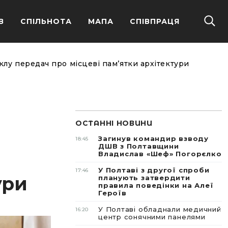
В
СПІЛЬНОТА
МАПА
СПІВПРАЦЯ
клу передач про місцеві пам’ятки архітектури
ОСТАННІ НОВИНИ
Загинув командир взводу
18:45
ДШВ з Полтавщини
Владислав «Шеф» Погорєлко
У Полтаві з другої спроби
17:46
ури
планують затвердити
правила поведінки на Алеї
Героїв
У Полтаві обладнали медичний
16:20
центр сонячними панелями