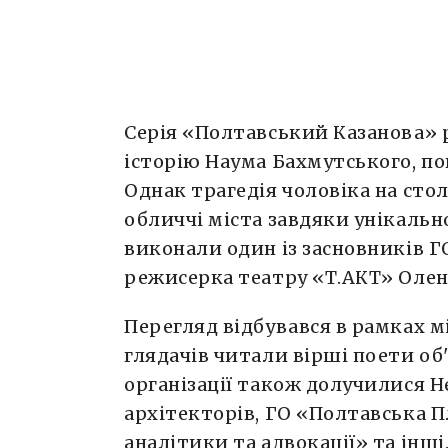
Серія «Полтавський Казанова» 
історію Наума Бахмутського, пов
Однак трагедія чоловіка на сто
обличчі міста завдяки унікальн
виконали один із засновників ГО
режисерка театру «Т.АКТ» Олен
Перегляд відбувався в рамках 
глядачів читали вірші поети об
організації також долучилися Н
архітекторів, ГО «Полтавська 
аналітики та адвокації» та інші