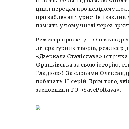
Пілотна серія під назвою «Пол
цикл передач про невідому Полт
приваблення туристів і заклик 
пам'ять у тому числі через архі
Режисер проекту – Олександр Ко
літературних творів, режисер 
«Дзеркала Станіслава» (стрічка
Франківська за свою історію, с
Гладкою). За словами Олександр
побачать 10 серій. Крім того, зн
засновники ГО «SavePoltava».