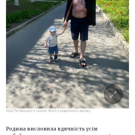
Ігор Литвишко з сином Фото з родинного архіву
Родина висловила вдячність усім