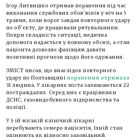
Ігор Литвишко отримав поранення під час
виконання службових обов'язків у ніч на 5
травня, коли ворог завдав повторного удару
по об'єкту, де працювали рятувальники.
Попри складність ситуації, медична
допомога надається у повному обсязі, а стан
пацієнта дозволяє фахівцям давати
позитивні прогнози щодо його одужання.
ЗМІСТ писав, що внаслідок повторного
удару по Полтавщині
поранення отримала
31 людина. У лікарнях міста залишаються 22
постраждалих. Серед них є працівники
ДСНС, газовидобувного підприємства та
поліції.
У 1-ій міській клінічній лікарні
перебувають семеро пацієнтів, їхній стан
оцінюють як відносно задовільний.